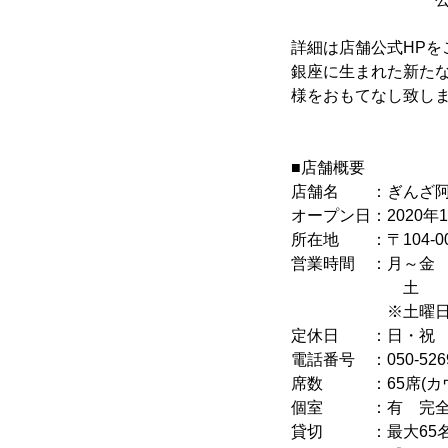
詳細は店舗公式HPを
銀座に生まれた新た
様をおもてなし致し
■店舗概要
店舗名 ：ぎんざ阿
オープン日：2020年1
所在地 ：〒104-006
営業時間 ：月～金 11:30～
土 11:30～16:00
※土曜日ラン
定休日 ：日・祝
電話番号 ：050-5269
席数 ：65席(カ
個室 ：有 完全個室
貸切 ：最大65名