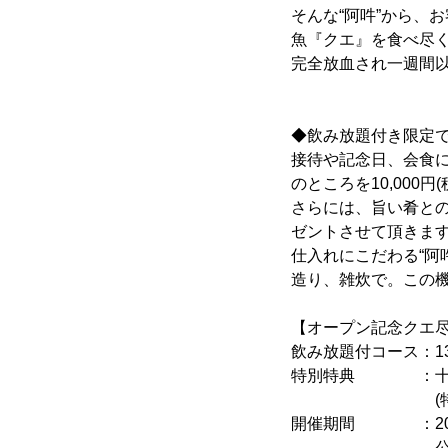
そんな“阿吽”から、
魚『クエ』を食べ尽
完全放血され一週間
◆飲み放題付き限定
接待や記念日、会食に
のところを10,000円
さらには、旨い肴との
ゼントさせて頂きま
仕入れにこだわる“阿
造り、雑炊で。この
【オープン記念クエ
飲み放題付コース：13,
特別特典 ：十四代
(特典無・お料
開催期間 ：2020
公式HPより、