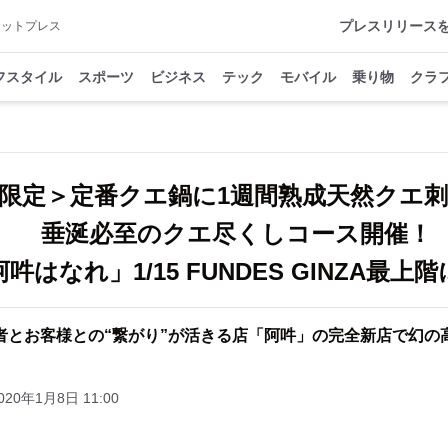
プレスリリース
アットプレス
フスタイル
スポーツ
ビジネス
テック
モバイル
乗り物
クラ
限定＞定番クエ鍋に1週間熟成天然クエ
垂涎必至のクエ尽くしコース開催！
吽はなれ」1/15 FUNDES GINZA最上
者とお客様との“繋がり”が活きる店「阿吽」の完全新店で幻の
020年1月8日 11:00