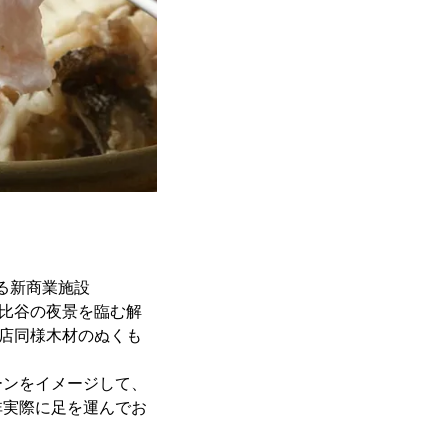
る新商業施設
日比谷の夜景を臨む解
本店同様木材のぬくも
ーンをイメージして、
非実際に足を運んでお