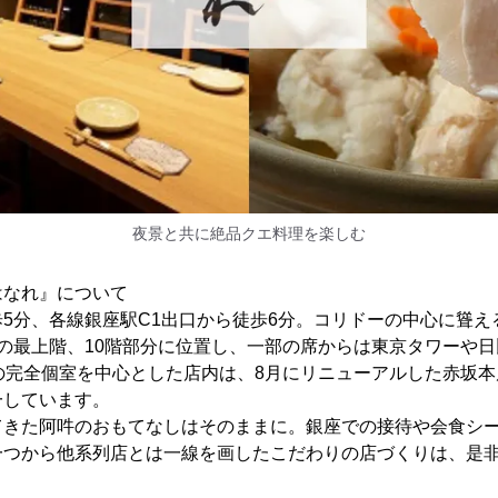
夜景と共に絶品クエ料理を楽しむ
はなれ』について
5分、各線銀座駅C1出口から徒歩6分。コリドーの中心に聳え
NZA」の最上階、10階部分に位置し、一部の席からは東京タワーや
の完全個室を中心とした店内は、8月にリニューアルした赤坂
一しています。
てきた阿吽のおもてなしはそのままに。銀座での接待や会食シ
一つから他系列店とは一線を画したこだわりの店づくりは、是