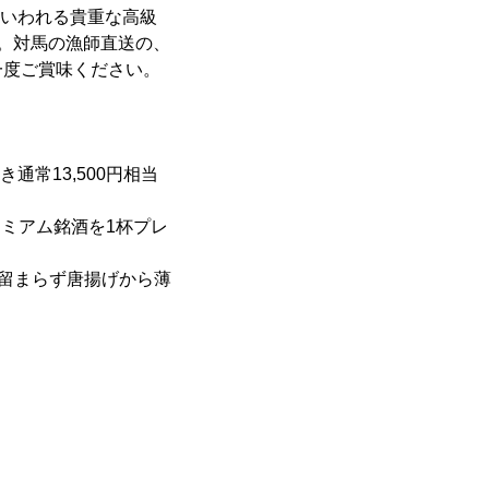
もいわれる貴重な高級
。対馬の漁師直送の、
一度ご賞味ください。
通常13,500円相当
ミアム銘酒を1杯プレ
に留まらず唐揚げから薄