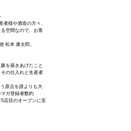
い
産者様や酒造の方々、
える空間なので、お客
 松本 康太郎。
人脈を築きあげたこと
、その仕入れと生産者
いう原点を誰よりも大
ルマガ登録者数約
算5店目のオープンに至