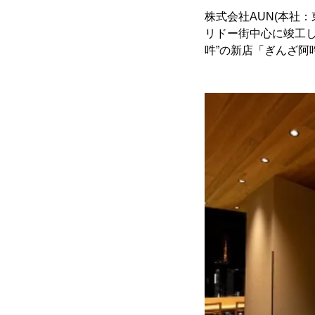
株式会社AUN(本社：
リドー街中心に竣工した
吽”の新店「ぎんざ