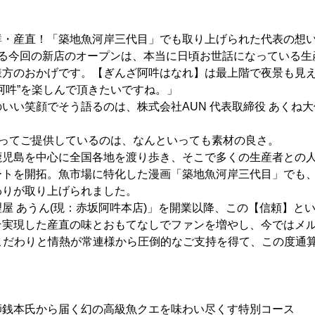
鮮・産直！「築地魚河岸三代目」でも取り上げられた代表の想
なる今回の新店のオープンは、本当に日頃お世話になっている生
様方のおかげです。【ぎんざ阿吽はなれ】は最上階で夜景も見
阿吽”を楽しんで頂きたいですね。」
いい笑顔でそう語るのは、株式会社AUN 代表取締役 あくね大使
持ってご提供しているのは、なんといっても素材の良さ。
鹿児島を中心に全国各地を渡り歩き、そこで多くの生産者との
ートを開拓。魚市場に特化した漫画「築地魚河岸三代目」でも
わりが取り上げられました。
屋 あうん(現：赤坂阿吽本店)」を開業以降、この【信頼】と
そ実現した産直の味とおもてなしでファンを増やし、今ではメ
したこだわりと情熱が常連様から圧倒的なご支持を得て、この度通
師銭本氏から届く幻の高級魚クエを味わい尽くす特別コース