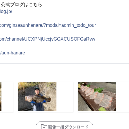
る公式ブログはこちら
log.jp/
k.com/ginzaaunhanare/?modal=admin_todo_tour
e.com/channel/UCXPNjUccjvGGXCUSOFGaRvw
in/aun-hanare
画像一括ダウンロード