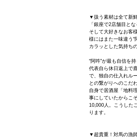
▼扱う素材は全て新
「銀座で2店舗目と
そして大好きなお客
様にはまた一味違う“
カラッとした気持ちの
“阿吽”が最も自信を
代表自ら休日返上で
で、独自の仕入れル
との繋がりへのこだ
自身で居酒屋「地料理
事にしていたからこ
10,000人。こう
ります。
▼超貴重！対馬の漁