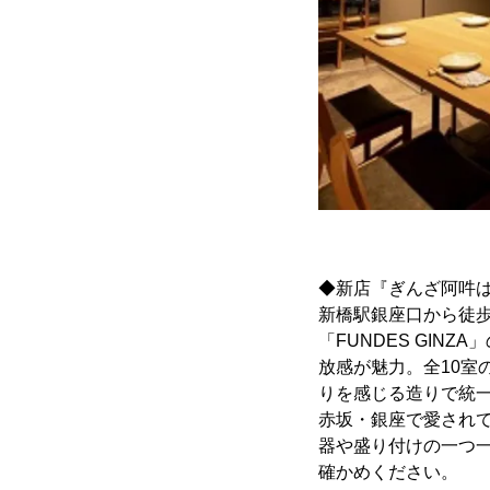
◆新店『ぎんざ阿吽
新橋駅銀座口から徒歩
「FUNDES GI
放感が魅力。全10室
りを感じる造りで統
赤坂・銀座で愛され
器や盛り付けの一つ
確かめください。