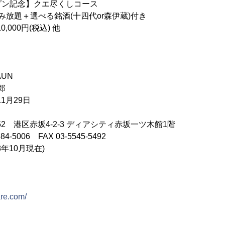
ン記念】クエ尽くしコース
選べる銘酒(十四代or森伊蔵)付き
0円(税込) 他
UN
郎
1月29日
052 港区赤坂4-2-3 ディアシティ赤坂一ツ木館1階
4-5006 FAX 03-5545-5492
8年10月現在)
are.com/