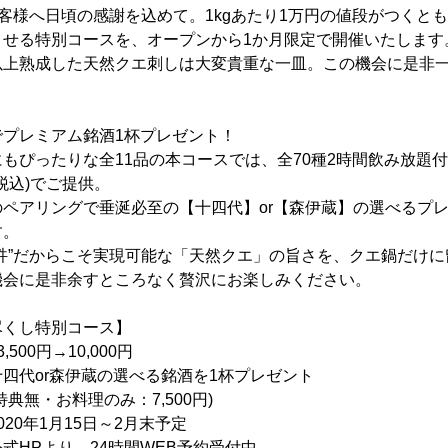
お客様へ日頃の感謝を込めて。1kgあたり1万円の値段がつくと
くせる特別コースを、オープンから1か月限定で開催いたします
以上熟成した天然クエ刺しは大変貴重な一皿。この機会に是非
でプレミアム銘酒1杯プレゼント！
もぴったりな全11品の本コースでは、全70種2時間飲み放題付き
(税込)でご提供。
ペアリングで垂涎必至の【十四代】or【森伊蔵】の選べるプレ
す。
吽”だからこそ実現可能な「天然クエ」の旨さを、クエ鍋だけ
機会に是非余すところなく贅沢にお楽しみください。
尽くし特別コース】
500円→10,000円
or森伊蔵の選べる銘酒を1杯プレゼント
理のみ：7,500円)
年1月15日～2月末予定
24時間WEB予約受付中。