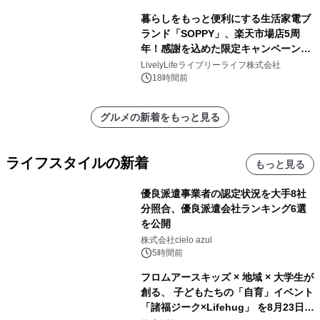
暮らしをもっと便利にする生活家電ブ
ランド「SOPPY」、楽天市場店5周
年！感謝を込めた限定キャンペーンを
8月10日より開催
LivelyLifeライブリーライフ株式会社
18時間前
グルメの新着をもっと見る
ライフスタイルの新着
もっと見る
優良派遣事業者の認定状況を大手8社
分照合、優良派遣会社ランキング6選
を公開
株式会社cielo azul
5時間前
フロムアースキッズ × 地域 × 大学生が
創る、 子どもたちの「自育」イベント
「諸福ジーク×Lifehug」 を8月23日