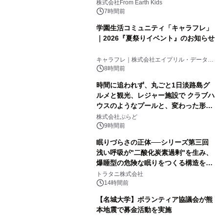
(日)開催
株式会社From Earth Kids
7時間前
学園生活コミュニティ「キャラフレ」
｜2026『夏祭りイベント』のお知らせ
キャラフレ｜株式会社エイプリル・データ・
デザインズ
8時間前
時間に追われず、丸ごと1日淡路島グ
ルメと観光、レジャー施設で クラブハ
ウスのようなプールと、変わった形の
サウナも 「THE BOXY AWAJI」のお
株式会社ぷらど
得な素泊まり連泊プランで
9時間前
眠りづらさの正体──シリーズ第三回
浅い呼吸が"二酸化炭素過剰"を生み、
爆睡型の危険な眠りをつくる構造を解
説
トラタニ株式会社
14時間前
【名城大学】ボランティア協議会が熊
本地震で募金活動を実施