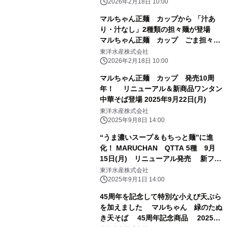
2026年2月18日 10:00
マルちゃん正麺 カップから 「汁あ
り・汁なし」2種類の担々麺が登場
マルちゃん正麺 カップ ごま担々
麺 2026年3月23日(月)リニューアル
東洋水産株式会社
発売 同 汁なし担々麺 2026年3月
2026年2月18日 10:00
23日(月)新発売
マルちゃん正麺 カップ 発売10周
年！ リニューアル＆新商品ワンタン
中華そば登場 2025年9月22日(月)
東洋水産株式会社
2025年9月8日 14:00
“うま濃いスープ＆もちっと麺”に進
化！ MARUCHAN QTTA 5種 9月
15日(月) リニューアル発売 新フレ
ーバー「シビレ麻辣湯麺」も同日発売
東洋水産株式会社
2025年9月1日 14:00
45周年を記念して特別な小えび天ぷら
を加えました マルちゃん 緑のたぬ
き天そば 45周年記念商品 2025年