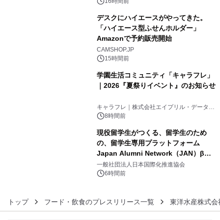
素泊りプラン
16時間前
デスクにハイエースがやってきた。
「ハイエース型ふせんホルダー」
Amazonで予約販売開始
4
CAMSHOP.JP
15時間前
学園生活コミュニティ「キャラフレ」
｜2026『夏祭りイベント』のお知らせ
5
キャラフレ｜株式会社エイプリル・データ・
デザインズ
8時間前
現役留学生がつくる、留学生のため
の、留学生専用プラットフォーム
Japan Alumni Network（JAN）β版
6
をリリース
一般社団法人日本国際化推進協会
6時間前
トップ
フード・飲食のプレスリリース一覧
東洋水産株式会