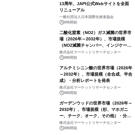
13周年、JAPI公式Webサイトを全面
リニューアル
一般社団法人日本国際化推進協会
6時間前
二酸化窒素（NO2）ガス滅菌の世界市
場（2026年～2032年）、市場規模
（NO2滅菌チャンバー、インジケータ
ーおよびモニタリングシステム、その
株式会社マーケットリサーチセンター
他）・分析レポートを発表
8時間前
アルテミシニン酸の世界市場（2026年
～2032年）、市場規模（全合成、半合
成）・分析レポートを発表
株式会社マーケットリサーチセンター
8時間前
ガーデンウッドの世界市場（2026年～
2032年）、市場規模（杉、マホガニ
ー、チーク、オーク、その他）・分析
レポートを発表
株式会社マーケットリサーチセンター
8時間前