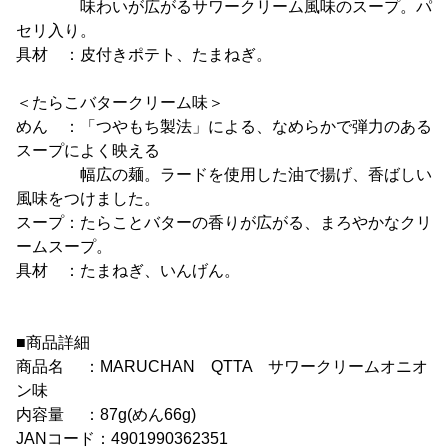
味わいが広がるサワークリーム風味のスープ。パ
セリ入り。
具材 ：皮付きポテト、たまねぎ。
＜たらこバタークリーム味＞
めん ：「つやもち製法」による、なめらかで弾力のある
スープによく映える
幅広の麺。ラードを使用した油で揚げ、香ばしい
風味をつけました。
スープ：たらことバターの香りが広がる、まろやかなクリ
ームスープ。
具材 ：たまねぎ、いんげん。
■商品詳細
商品名 ：MARUCHAN QTTA サワークリームオニオ
ン味
内容量 ：87g(めん66g)
JANコード：4901990362351