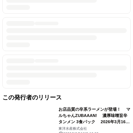
この発行者のリリース
お店品質の辛系ラーメンが登場！ マ
ルちゃんZUBAAAN! 濃厚味噌旨辛
タンメン 3食パック 2026年3月16日
(月) 新発売
東洋水産株式会社