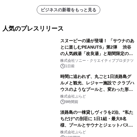
ビジネスの新着をもっと見る
人気のプレスリリース
スヌーピーの湯が登場！ 「サウナのあ
とに楽しむPEANUTS」第2弾 渋谷
の人気銭湯「改良湯」と期間限定のコ
1
ラボレーション サウナイキタイコラ
株式会社ソニー・クリエイティブプロダクツ
ボグッズも発売決定！
1日前
時間に追われず、丸ごと1日淡路島グ
ルメと観光、レジャー施設で クラブハ
ウスのようなプールと、変わった形の
2
サウナも 「THE BOXY AWAJI」のお
株式会社ぷらど
得な素泊まり連泊プランで
9時間前
淡路島の一棟貸しヴィラを2泊、"私た
ちだけ"の別荘に 1日1組・最大8名
様、プールとサウナとジェットバス付
3
きで Villa Mon Temps AWAJIの連泊
株式会社ぷらど