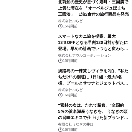
北前船の歴史が息づく港町・三国湊で
上質な滞在を 「オーベルジュほまち
三國湊」 1泊2食付の旅行商品を発売
株式会社ぷらど
15時間前
スマートなカニ旅を提案。最大
13％OFFとなる早割120日前が新たに
登場。早めの計画でいつもと変わらぬ
大人の冬旅を。ー夕日ヶ浦温泉「佳松
株式会社アウルコーポレーション
苑 別邸ふうか」ー
15時間前
淡路島の一棟貸しヴィラを2泊、"私た
ちだけ"の別荘に 1日1組・最大8名
様、プールとサウナとジェットバス付
きで Villa Mon Temps AWAJIの連泊
株式会社ぷらど
素泊りプラン
16時間前
“素材の次は、たれで勝負。”全国約
5％の浜名湖産うなぎを、 うなぎの頭
の旨味エキスで仕上げた新ブランド
「井口の誉」誕生
有限会社うなぎの井口
16時間前