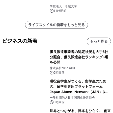
学校法人 名城大学
14時間前
ライフスタイルの新着をもっと見る
ビジネスの新着
もっと見る
優良派遣事業者の認定状況を大手8社
分照合、優良派遣会社ランキング6選
を公開
株式会社cielo azul
5時間前
現役留学生がつくる、留学生のため
の、留学生専用プラットフォーム
Japan Alumni Network（JAN）β版
をリリース
一般社団法人日本国際化推進協会
6時間前
世界とつながる、日本をひらく。 創立