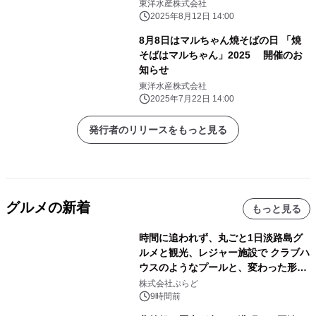
8月25日(月) 新発売
東洋水産株式会社
2025年8月12日 14:00
8月8日はマルちゃん焼そばの日 「焼
そばはマルちゃん」2025 開催のお
知らせ
東洋水産株式会社
2025年7月22日 14:00
発行者のリリースをもっと見る
グルメの新着
もっと見る
時間に追われず、丸ごと1日淡路島グ
ルメと観光、レジャー施設で クラブハ
ウスのようなプールと、変わった形の
サウナも 「THE BOXY AWAJI」のお
株式会社ぷらど
得な素泊まり連泊プランで
9時間前