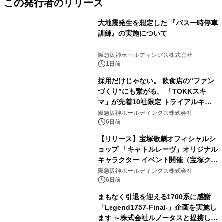
この発行者のリリース
大地震発生を想定した 『バス一時停車
訓練』の実施について
阪急阪神ホールディングス株式会社
1日前
採用だけじゃない。 飲食店の“ファン
づくり”にも繋がる。 「TOKKスキ
マ」が先着10社限定 トライアルキャ
ンペーンを開始
阪急阪神ホールディングス株式会社
6日前
【リリース】宝塚歌劇オフィシャルシ
ョップ 「キャトルレーヴ」オリジナル
キャラクター イベント開催（宝塚クリ
エイティブアーツ）
阪急阪神ホールディングス株式会社
6日前
まもなく引退を迎える1700系に感謝
「Legend1757-Final-」企画を実施し
ます ～株式会社ルノータスと提携し