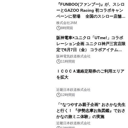
『FUNBOO(ファンブー)』が、スシロ
ーとGAZOO Racing 初コラボキャン
ペーンに登場 全国のスシロー店舗で
GR 4車種の FUNBOO(ミニカー)付き
株式会社JAM
メニューが展開されます
8時間前
阪神電車×ユニクロ「UTme!」コラボ
レーション企画 ユニクロ神戸三宮店限
定で8月7日（金） コラボアイテムが
発売決定！
阪神電気鉄道株式会社
11時間前
ＩＣＯＣＡ連絡定期券のご利用エリア
を拡大
近畿日本鉄道株式会社
12時間前
「“なつやすみ親子企画” おさかな先生
と行く！ 『伊勢志摩お魚図鑑』でおさ
かなの旅ミニ体験」の実施
近畿日本鉄道株式会社