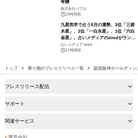
寄贈
5
株式会社バブル
14時間前
九星気学で占う8月の運勢、3位「三碧
木星」、2位「一白水星」、1位「六白
金星」。占いメディアのziredがランキ
6
ングを発表
占いメディア zired
17時間前
トップ
乗り物のプレスリリース一覧
阪急阪神ホールディン
プレスリリース配信
サポート
関連サービス
•
運営会社