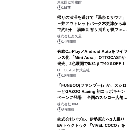
東京国立博物館
1日前
帰りの渋滞を避けて「温泉＆サウナ」
三井アウトレットパーク木更津から車
で約5分 湯舞音 袖ケ浦店が夏フェア
2
メニューを提供
株式会社楽久屋
14時間前
有線CarPlay／Android Autoをワイヤ
レス化 「Mini Aura」 OTTOCASTが
発売、2色展開で8/31まで40％OFF！
3
OTTOCAST株式会社
16時間前
『FUNBOO(ファンブー)』が、スシロ
ーとGAZOO Racing 初コラボキャン
ペーンに登場 全国のスシロー店舗で
4
GR 4車種の FUNBOO(ミニカー)付き
株式会社JAM
メニューが展開されます
8時間前
株式会社バブル、伊勢原市へ3人乗り
EVトゥクトゥク 「VIVEL COCO」を