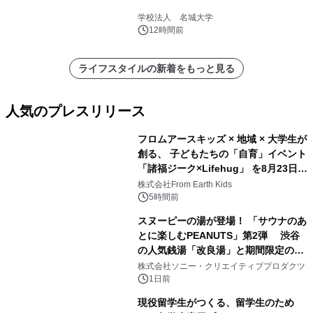
学校法人 名城大学
12時間前
ライフスタイルの新着をもっと見る
人気のプレスリリース
フロムアースキッズ × 地域 × 大学生が
創る、 子どもたちの「自育」イベント
「諸福ジーク×Lifehug」 を8月23日
1
(日)開催
株式会社From Earth Kids
5時間前
スヌーピーの湯が登場！ 「サウナのあ
とに楽しむPEANUTS」第2弾 渋谷
の人気銭湯「改良湯」と期間限定のコ
2
ラボレーション サウナイキタイコラ
株式会社ソニー・クリエイティブプロダクツ
ボグッズも発売決定！
1日前
現役留学生がつくる、留学生のため