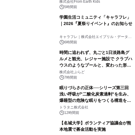
(日)開催
株式会社From Earth Kids
5時間前
学園生活コミュニティ「キャラフレ」
｜2026『夏祭りイベント』のお知らせ
キャラフレ｜株式会社エイプリル・データ・
デザインズ
6時間前
時間に追われず、丸ごと1日淡路島グ
ルメと観光、レジャー施設で クラブハ
ウスのようなプールと、変わった形の
サウナも 「THE BOXY AWAJI」のお
株式会社ぷらど
得な素泊まり連泊プランで
7時間前
眠りづらさの正体──シリーズ第三回
浅い呼吸が"二酸化炭素過剰"を生み、
爆睡型の危険な眠りをつくる構造を解
説
トラタニ株式会社
12時間前
【名城大学】ボランティア協議会が熊
本地震で募金活動を実施