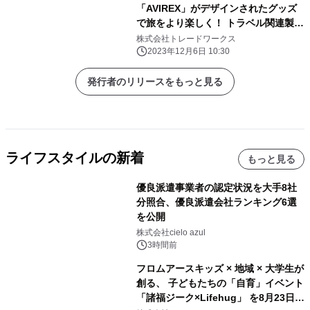
「AVIREX」がデザインされたグッズ
で旅をより楽しく！ トラベル関連製品
ブランド「gowell」よりコラボ製品を
株式会社トレードワークス
新発売！
2023年12月6日 10:30
発行者のリリースをもっと見る
ライフスタイルの新着
もっと見る
優良派遣事業者の認定状況を大手8社
分照合、優良派遣会社ランキング6選
を公開
株式会社cielo azul
3時間前
フロムアースキッズ × 地域 × 大学生が
創る、 子どもたちの「自育」イベント
「諸福ジーク×Lifehug」 を8月23日