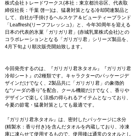
株式会社トレードワークス(本社：東京都渋谷区、代表取
締役社長：千葉 啓一)は、猛暑対策となる冷却関連製品と
して、自社が手掛けるヘルスケア＆ビューティーブランド
「Leaffresh(リーフフレッシュ)」と、今年30周年を迎える
日本の代表的氷菓「ガリガリ君」(赤城乳業株式会社)との
コラボレーションとなる「ガリガリ君」シリーズ製品を、
4月下旬より順次販売開始致します。
今回発売するのは、『ガリガリ君氷タオル』『ガリガリ君
冷却シート』の2種類です。キャラクターのパッケージデ
ザインだけでなく、2製品共に「ガリガリ君」の象徴的
な“ソーダの香り”を配合。クール機能だけでなく、香りや
デザインで楽しく涼感の得られるアイテムとなっており、
今夏の節電・猛暑対策としても最適です。
『ガリガリ君氷タオル』は、密封したパッケージに水分
(精製水：香り付き)を含んだタオルを内蔵しており、冷凍
庫に凍らせて使用するもので、使用後は通常のタオルとし