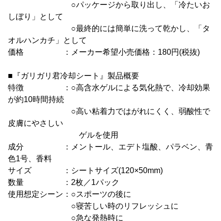
○パッケージから取り出し、「冷たいお
しぼり」として
○最終的には簡単に洗って乾かし、「タ
オルハンカチ」として
価格 ：メーカー希望小売価格：180円(税抜)
■『ガリガリ君冷却シート』製品概要
特徴 ：○高含水ゲルによる気化熱で、冷却効果
が約10時間持続
○高い粘着力ではがれにくく、弱酸性で
皮膚にやさしい
ゲルを使用
成分 ：メントール、エデト塩酸、パラベン、青
色1号、香料
サイズ ：シートサイズ(120×50mm)
数量 ：2枚／1パック
使用想定シーン：○スポーツの後に
○寝苦しい時のリフレッシュに
○急な発熱時に