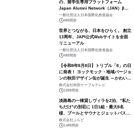
の、留学生専用プラットフォーム
Japan Alumni Network（JAN）β版
3
をリリース
一般社団法人日本国際化推進協会
4時間前
世界とつながる、日本をひらく。 創立
13周年、JAPI公式Webサイトを全面
リニューアル
4
一般社団法人日本国際化推進協会
4時間前
【令和8年8月8日】トリプル「8」の日
に発表！ ヨックモック・地域バージョ
ンの秋田デザイン缶が誕生 ～かわいい
5
秋田犬の子犬と秋田の四季と名所を巡
株式会社秋田ケーブルテレビ
るパッケージ～ 9月1日(火)秋田県内で
16時間前
販売開始
淡路島の一棟貸しヴィラを2泊、"私た
ちだけ"の別荘に 1日1組・最大8名
様、プールとサウナとジェットバス付
6
きで Villa Mon Temps AWAJIの連泊
株式会社ぷらど
素泊りプラン
14時間前