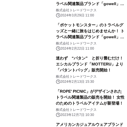
ラベル関連製品ブランド「gowell」よ
りポケモンデザインの商品を新発売！
株式会社トレードワークス
2024年3月29日 11:00
「ポケットモンスター」のトラベルグ
ッズと一緒に旅をはじめませんか！ ト
ラベル関連製品ブランド「gowell」よ
りポケモンデザインの商品を新発売！
株式会社トレードワークス
2024年2月22日 11:00
迷わず “パタン” と折り畳むだけ！
エシカルブランド「MOTTERU」より
「パタントバッグ」販売開始！
株式会社トレードワークス
2024年2月13日 15:30
「ROPE' PICNIC」がデザインされた
トラベル関連製品の販売を開始！ 女性
のためのトラベルアイテムが新登場！
株式会社トレードワークス
2023年12月7日 10:30
アメリカンカジュアルウェアブランド