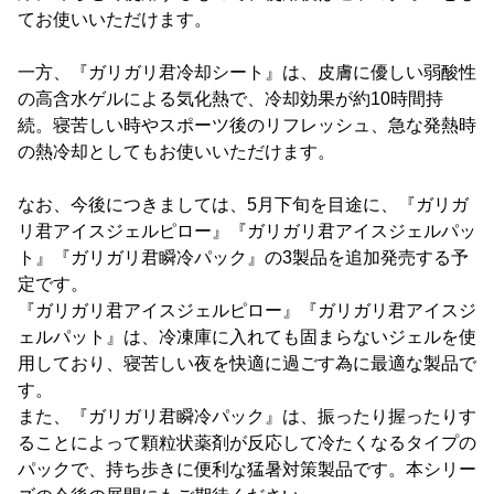
てお使いいただけます。
一方、『ガリガリ君冷却シート』は、皮膚に優しい弱酸性
の高含水ゲルによる気化熱で、冷却効果が約10時間持
続。寝苦しい時やスポーツ後のリフレッシュ、急な発熱時
の熱冷却としてもお使いいただけます。
なお、今後につきましては、5月下旬を目途に、『ガリガ
リ君アイスジェルピロー』『ガリガリ君アイスジェルパッ
ト』『ガリガリ君瞬冷パック』の3製品を追加発売する予
定です。
『ガリガリ君アイスジェルピロー』『ガリガリ君アイスジ
ェルパット』は、冷凍庫に入れても固まらないジェルを使
用しており、寝苦しい夜を快適に過ごす為に最適な製品で
す。
また、『ガリガリ君瞬冷パック』は、振ったり握ったりす
ることによって顆粒状薬剤が反応して冷たくなるタイプの
パックで、持ち歩きに便利な猛暑対策製品です。本シリー