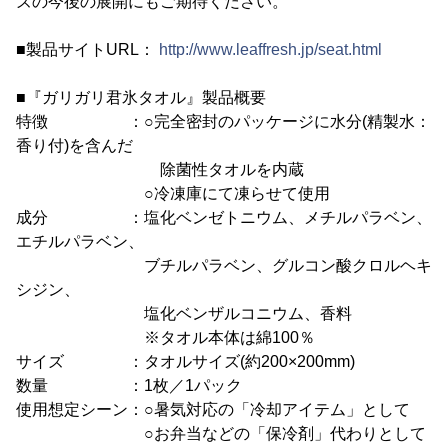
ズの今後の展開にもご期待ください。
■製品サイトURL：
http://www.leaffresh.jp/seat.html
■『ガリガリ君氷タオル』製品概要
特徴 ：○完全密封のパッケージに水分(精製水：
香り付)を含んだ
除菌性タオルを内蔵
○冷凍庫にて凍らせて使用
成分 ：塩化ベンゼトニウム、メチルパラベン、
エチルパラベン、
ブチルパラベン、グルコン酸クロルヘキ
シジン、
塩化ベンザルコニウム、香料
※タオル本体は綿100％
サイズ ：タオルサイズ(約200×200mm)
数量 ：1枚／1パック
使用想定シーン：○暑気対応の「冷却アイテム」として
○お弁当などの「保冷剤」代わりとして