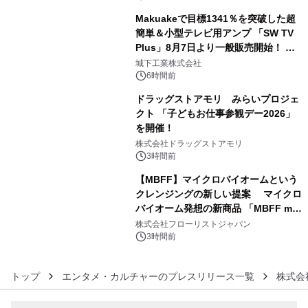
開始～
Makuakeで目標1341％を突破した超
簡単＆小型テレビ用アンプ 「SW TV
Plus」8月7日より一般販売開始！ ケ
4
ーブル1本つなぐだけ、テレビの音が
城下工業株式会社
ぐっと豊かに
6時間前
ドラッグストアモリ みらいプロジェ
クト 「子どもお仕事参観デー2026」
を開催！
5
株式会社ドラッグストアモリ
3時間前
【MBFF】マイクロバイオームという
クレンジングの新しい提案 マイクロ
バイオーム発想の新商品 「MBFF mb
6
クレンジングPRO」を2026年8月6日
株式会社フローリストジャパン
発売
3時間前
トップ
エンタメ・カルチャーのプレスリリース一覧
株式会