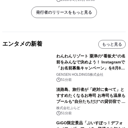
発行者のリリースをもっと見る
エンタメの新着
もっと見る
わんわんリゾート 粟津の"看板犬"の名
前をみんなで決めよう！ Instagramで
「お名前募集キャンペーン」を8月8日
(土)より開催
GENSEN HOLDINGS株式会社
51分前
淡路島、旅行者が「絶対に食べて」と
すすめたくなるお寿司 お寿司も温泉も
プールも"自分たちだけ"の貸切宿で 1
日1組限定「岩屋温泉 絵島別庭 海と
株式会社ぷらど
森」の握り寿司プラン
51分前
GiGO限定景品「ぶいすぽっ！デフォ