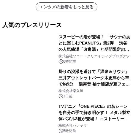
エンタメの新着をもっと見る
人気のプレスリリース
スヌーピーの湯が登場！ 「サウナのあ
とに楽しむPEANUTS」第2弾 渋谷
の人気銭湯「改良湯」と期間限定のコ
1
ラボレーション サウナイキタイコラ
株式会社ソニー・クリエイティブプロダクツ
ボグッズも発売決定！
6時間前
帰りの渋滞を避けて「温泉＆サウナ」
三井アウトレットパーク木更津から車
で約5分 湯舞音 袖ケ浦店が夏フェア
2
メニューを提供
株式会社楽久屋
1日前
TVアニメ『ONE PIECE』の名シーン
を自分の手で解き明かす！ メタル製立
体パズル3種が登場！ ～ストーリーと
3
ギミックが融合した 大人の体験型パズ
株式会社ハナヤマ
ルが8月7日(金)12時より先行予約受付
5時間前