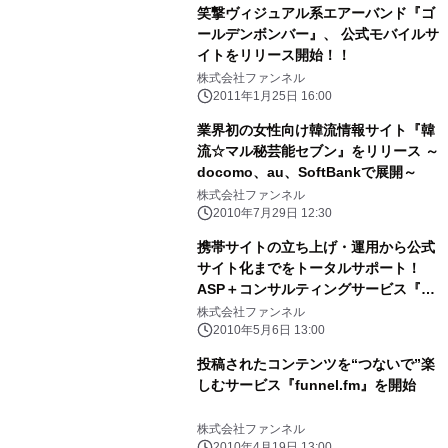
笑撃ヴィジュアル系エアーバンド『ゴ
ールデンボンバー』、 公式モバイルサ
イトをリリース開始！！
株式会社ファンネル
2011年1月25日 16:00
業界初の女性向け韓流情報サイト『韓
流☆マル秘芸能セブン』をリリース ～
docomo、au、SoftBankで展開～
株式会社ファンネル
2010年7月29日 12:30
携帯サイトの立ち上げ・運用から公式
サイト化までをトータルサポート！
ASP＋コンサルティングサービス『コ
ンテンツバンク』の提供を開始
株式会社ファンネル
2010年5月6日 13:00
投稿されたコンテンツを“つないで”楽
しむサービス『funnel.fm』を開始
株式会社ファンネル
2010年4月19日 13:00