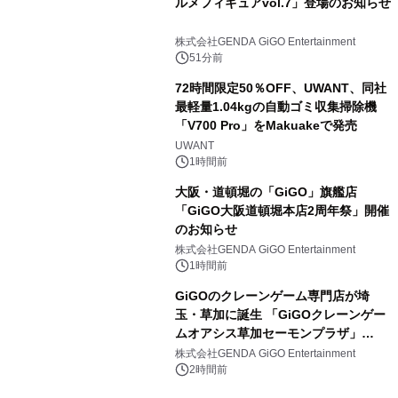
ルメフィギュアvol.7」登場のお知らせ
株式会社GENDA GiGO Entertainment
51分前
72時間限定50％OFF、UWANT、同社
最軽量1.04kgの自動ゴミ収集掃除機
「V700 Pro」をMakuakeで発売
UWANT
1時間前
大阪・道頓堀の「GiGO」旗艦店
「GiGO大阪道頓堀本店2周年祭」開催
のお知らせ
株式会社GENDA GiGO Entertainment
1時間前
GiGOのクレーンゲーム専門店が埼
玉・草加に誕生 「GiGOクレーンゲー
ムオアシス草加セーモンプラザ」
2026年8月7日(金)10時グランドオープ
株式会社GENDA GiGO Entertainment
ン
2時間前