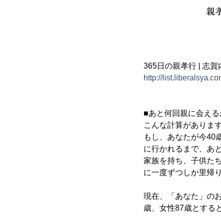
365日の親孝行 | 志賀
http://list.liberalsya.
■あと何回親に会える
こんな計算がありま
もし、あなたが今4
に行かれるまで、あ
家族を持ち、子供た
に一度ずつしか里帰
現在、「あなた」のお
歳、女性87歳とする