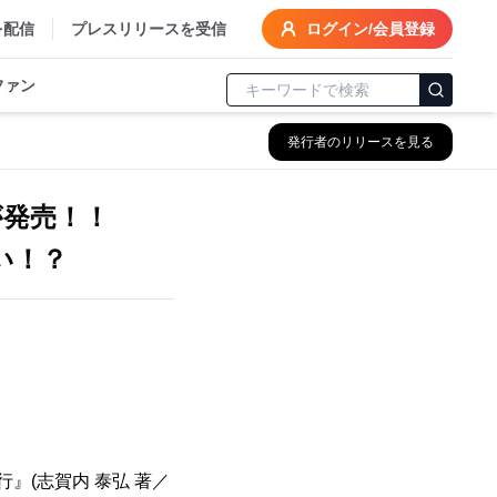
を配信
プレスリリースを受信
ログイン/会員登録
ファン
発行者のリリースを見る
が発売！！
い！？
』(志賀内 泰弘 著／