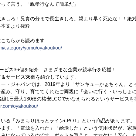
なって言う。「親孝行なんて簡単だ」
生きしろ！兄貴の分まで長生きしろ。親より早く死ぬな！！絶
―本文より抜粋
はこちらから読めます
com/category/yomu/oyakoukou/
ービス36個を紹介！さまざまな企業が親孝行を応援！
＆サービス36個を紹介しています。
ー・ジャパンでは、2019年より「サンキューかぁちゃん、と
を産み、守り、育ててくれたご両親に「会いに行く・いっしょ
路線1日最大130便の格安LCCでかなえられるというサービス
tar.com/oyakoukou/
いる「みまもりほっとラインi-POT」という商品があります
います。「電源を入れた」「給湯した」という使用状況が、家
組みになっているのです。ポットを買うと、オマケに「安心」