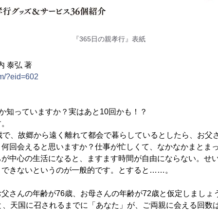
『365日の親孝行』表紙
内 泰弘 著
com/?eid=602
か知っていますか？実はあと10回かも！？
す。
0歳で、故郷から遠く離れて都会で暮らしているとしたら、お父
と何回会えると思いますか？仕事が忙しくて、なかなかまとま
ちが中心の生活になると、ますます時間が自由にならない。せ
りできないというのが一般的です。とすると……。
父さんの年齢が76歳、お母さんの年齢が72歳と仮定しましょ
と、天国に召されるまでに「あなた」が、ご両親に会える回数