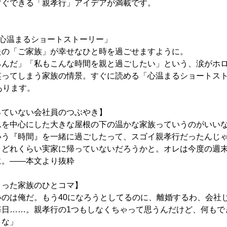
すぐできる「親孝行」アイデアが満載です。
「心温まるショートストーリー」
の「ご家族」が幸せなひと時を過ごせますように。
るんだ」「私もこんな時間を親と過ごしたい」という、涙がホ
笑ってしまう家族の情景。すぐに読める「心温まるショートス
あります。
っていない会社員のつぶやき】
んを中心にした大きな屋根の下の温かな家族っていうのがいい
いう『時間』を一緒に過ごしたって、スゴイ親孝行だったんじ
うどれくらい実家に帰っていないだろうかと。オレは今度の週
に。――本文より抜粋
まった家族のひとコマ】
いのは俺だ。もう40になろうとしてるのに、離婚するわ、会社
毎日……。親孝行の1つもしなくちゃって思うんだけど、何もで
よな」