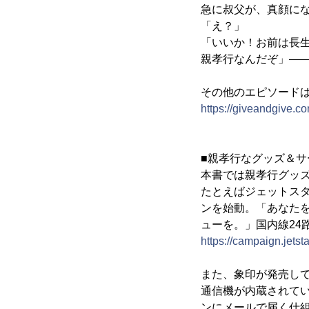
急に叔父が、真顔に
「え？」
「いいか！お前は長
親孝行なんだぞ」―
その他のエピソード
https://giveandgive.
■親孝行なグッズ＆サ
本書では親孝行グッズ
たとえばジェットスタ
ンを始動。「あなた
ューを。」国内線24
https://campaign.jets
また、象印が発売して
通信機が内蔵されて
ンにメールで届く仕