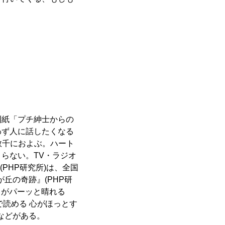
刊紙「プチ紳士からの
わず人に話したくなる
数千におよぶ。ハート
らない。TV・ラジオ
PHP研究所)は、全国
丘の奇跡』(PHP研
ロがパーッと晴れる
で読める 心がほっとす
)などがある。