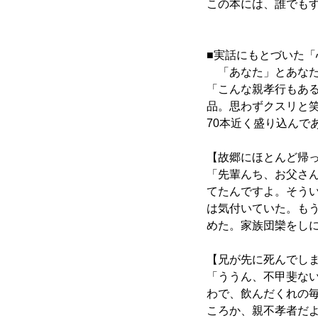
この本には、誰でも
■実話にもとづいた
「あなた」とあなた
「こんな親孝行もあ
品。思わずクスリと
70本近く盛り込んで
【故郷にほとんど帰
「先輩んち、お父さ
てたんですよ。そう
は気付いていた。も
めた。家族団欒をし
【兄が先に死んでし
「ううん、不甲斐な
わで、飲んだくれの
ころか、親不孝者だ