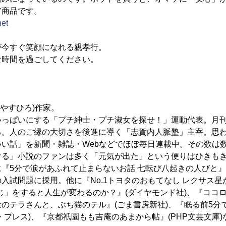
ア商品です。
net
が今すぐ笑顔になれる親孝行。
な時間を過ごしてください。
 やすひろ)作家。
いっぱいにする「プチ紳士・プチ淑女を探せ！」運動代表。月
る。人のご縁の大切さを後進に導く「志賀内人脈塾」主宰。思
い話」を新聞・雑誌・Webなどでほぼ毎日連載中。その数は
ける」小説のファンは多く「元気が出た」という便りはひきもき
『5分で涙があふれて止まらないお話 七転び八起きの人びと』(
入試問題に採用。他に『No.1トヨタのおもてなし レクサス星が
じ」をすると人生が変わるのか？』(ダイヤモンド社)、『ココ
のテラさんと、ぶち猫のテル』(ごま書房新社)、『眠る前5分
・プレス)、『京都祇園もも吉庵のあまから帖』(PHP文芸文庫