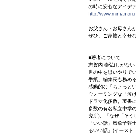
の時に安心なアイデ
http://www.mimamori.
お父さん・お母さん
ぜひ、ご家族と幸せ
■著者について
志賀内 泰弘(しがない
世の中を思いやりで
手紙」編集長も務め
感動的な「ちょっとい
ウォーミングな「泣
ドラマ化多数。著書に
多数の有名私立中学の
究所)、『なぜ「そう
「いい話」気象予報士
るいい話』(イースト