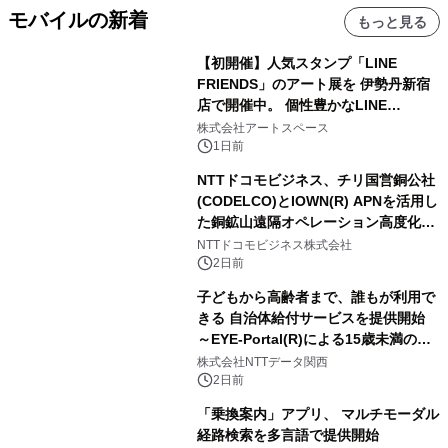
モバイルの新着
もっと見る
【初開催】人気スタンプ「LINE
FRIENDS」のアート展を 伊勢丹新宿
店で開催中。 個性豊かなLINE
FRIENDSの仲間たちが インテリアア
株式会社アートスペース
ートとして新たな魅力を発信。
1日前
NTTドコモビジネス、チリ国営銅公社
(CODELCO)とIOWN(R) APNを活用し
た銅鉱山遠隔オペレーション高度化に
向けた調査・実証を開始
NTTドコモビジネス株式会社
2日前
子どもから高齢者まで、誰もが利用で
きる 自治体給付サービスを提供開始
～EYE-Portal(R)による15歳未満の本
人認証と デジタルデバイド対策で実現
株式会社NTTデータ関西
～
2日前
「乗換案内」アプリ、 マルチモーダル
経路検索を多言語で提供開始