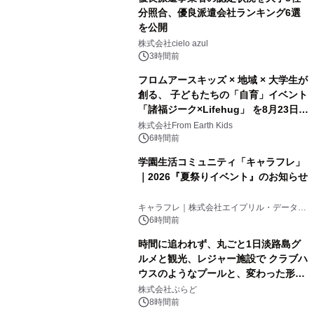
分照合、優良派遣会社ランキング6選
を公開
株式会社cielo azul
3時間前
フロムアースキッズ × 地域 × 大学生が
創る、 子どもたちの「自育」イベント
「諸福ジーク×Lifehug」 を8月23日
(日)開催
株式会社From Earth Kids
6時間前
学園生活コミュニティ「キャラフレ」
｜2026『夏祭りイベント』のお知らせ
キャラフレ｜株式会社エイプリル・データ・
デザインズ
6時間前
時間に追われず、丸ごと1日淡路島グ
ルメと観光、レジャー施設で クラブハ
ウスのようなプールと、変わった形の
サウナも 「THE BOXY AWAJI」のお
株式会社ぷらど
得な素泊まり連泊プランで
8時間前