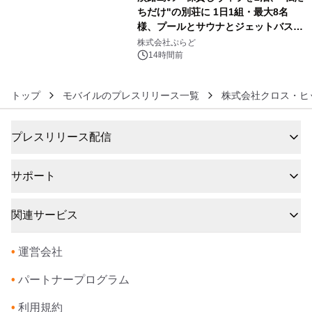
ちだけ"の別荘に 1日1組・最大8名
様、プールとサウナとジェットバス付
6
きで Villa Mon Temps AWAJIの連泊
株式会社ぷらど
素泊りプラン
14時間前
トップ
モバイルのプレスリリース一覧
株式会社クロス・ヒ
プレスリリース配信
サポート
関連サービス
•
運営会社
•
パートナープログラム
•
利用規約