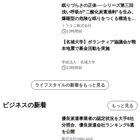
眠りづらさの正体──シリーズ第三回
浅い呼吸が"二酸化炭素過剰"を生み、
爆睡型の危険な眠りをつくる構造を解
説
トラタニ株式会社
13時間前
【名城大学】ボランティア協議会が熊
本地震で募金活動を実施
学校法人 名城大学
13時間前
ライフスタイルの新着をもっと見る
ビジネスの新着
もっと見る
優良派遣事業者の認定状況を大手8社
分照合、優良派遣会社ランキング6選
を公開
株式会社cielo azul