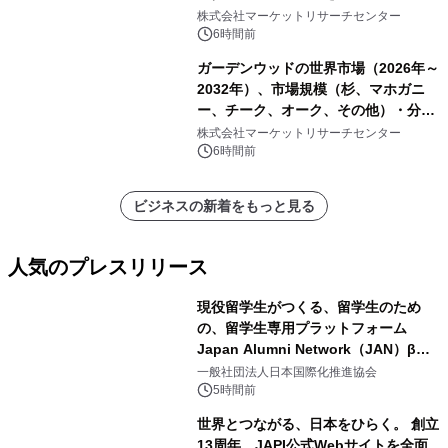
株式会社マーケットリサーチセンター
6時間前
ガーデンウッドの世界市場（2026年～
2032年）、市場規模（杉、マホガニ
ー、チーク、オーク、その他）・分析
レポートを発表
株式会社マーケットリサーチセンター
6時間前
ビジネスの新着をもっと見る
人気のプレスリリース
現役留学生がつくる、留学生のため
の、留学生専用プラットフォーム
Japan Alumni Network（JAN）β版
1
をリリース
一般社団法人日本国際化推進協会
5時間前
世界とつながる、日本をひらく。 創立
13周年、JAPI公式Webサイトを全面