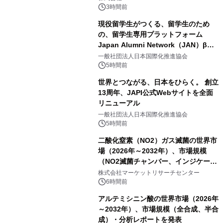
3時間前
現役留学生がつくる、留学生のため
の、留学生専用プラットフォーム
Japan Alumni Network（JAN）β版
をリリース
一般社団法人日本国際化推進協会
5時間前
世界とつながる、日本をひらく。 創立
13周年、JAPI公式Webサイトを全面
リニューアル
一般社団法人日本国際化推進協会
5時間前
二酸化窒素（NO2）ガス滅菌の世界市
場（2026年～2032年）、市場規模
（NO2滅菌チャンバー、インジケータ
ーおよびモニタリングシステム、その
株式会社マーケットリサーチセンター
他）・分析レポートを発表
6時間前
アルテミシニン酸の世界市場（2026年
～2032年）、市場規模（全合成、半合
成）・分析レポートを発表