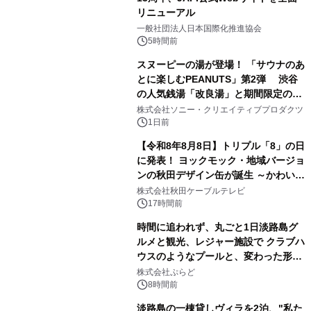
リニューアル
2
一般社団法人日本国際化推進協会
5時間前
スヌーピーの湯が登場！ 「サウナのあ
とに楽しむPEANUTS」第2弾 渋谷
の人気銭湯「改良湯」と期間限定のコ
3
ラボレーション サウナイキタイコラ
株式会社ソニー・クリエイティブプロダクツ
ボグッズも発売決定！
1日前
【令和8年8月8日】トリプル「8」の日
に発表！ ヨックモック・地域バージョ
ンの秋田デザイン缶が誕生 ～かわいい
4
秋田犬の子犬と秋田の四季と名所を巡
株式会社秋田ケーブルテレビ
るパッケージ～ 9月1日(火)秋田県内で
17時間前
販売開始
時間に追われず、丸ごと1日淡路島グ
ルメと観光、レジャー施設で クラブハ
ウスのようなプールと、変わった形の
5
サウナも 「THE BOXY AWAJI」のお
株式会社ぷらど
得な素泊まり連泊プランで
8時間前
淡路島の一棟貸しヴィラを2泊、"私た