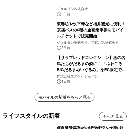
ジョルダン株式会社
2日前
東尋坊や永平寺など福井観光に便利！
京福バスの6種の企画乗車券をモバイ
ルチケットで販売開始
ジョルダン株式会社、京福バス株式会社
2日前
【サラブレッドコレクション】あの名
馬たちがだるまの姿に！ 「ふわころ
BIGだるまぬいぐるみ」をEC限定で受
注販売開始
株式会社エスケイジャパン
4日前
モバイルの新着をもっと見る
ライフスタイルの新着
もっと見る
優良派遣事業者の認定状況を大手8社