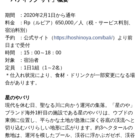
期間 ：2020年2月1日から通年
料金 ：Rp（ルピア）650,000／人（税・サービス料別、
宿泊料別）
予約 ：公式サイト（
https://hoshinoya.com/bali/
）より前
日まで受付
時間 ：15：00～18：00
対象 ：宿泊者
定員 ：1日1組（1～2名）
＊仕入れ状況により、食材・ドリンクが一部変更になる場
合があります。
星のやバリ
現代を休む日、聖なる川に向かう運河の集落。「星のや」
ブランド海外1軒目の施設である星のやバリは、ウブドの
東側に位置し、平らかな土地が急激に深く谷底の渓流へと
切り込むバリらしい地形に広がります。約3ヘクタールの
敷地は、運河を模したプール、渓谷に浮かぶガゼボ、渓谷