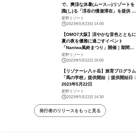
で、爽涼な沐暑(ムース―)リゾートを
識(し)る「渓谷の慢遊滞在」を提供 ～
森林散策や川辺のピクニックで谷關(グ
星野リゾート
ーグァン)と「つながる」2泊3日の滞
2023年5月23日 14:00
在プログラム～｜期間：2023年7月1
【OMO7大阪】涼やかな音色とともに
日〜8月31日
夏の夜を優雅に過ごすイベント
「Naniwa風鈴まつり」開催｜期間：
2023年6月1日～8月31日
星野リゾート
2023年5月22日 16:00
【リゾナーレ八ヶ岳】旅育プログラム
「馬の学校」提供開始 ｜提供開始日：
2023年5月22日
星野リゾート
2023年5月22日 14:30
発行者のリリースをもっと見る