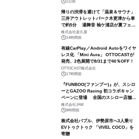
1日前
帰りの渋滞を避けて「温泉＆サウナ」
三井アウトレットパーク木更津から車
で約5分 湯舞音 袖ケ浦店が夏フェア
2
メニューを提供
株式会社楽久屋
14時間前
有線CarPlay／Android Autoをワイヤ
レス化 「Mini Aura」 OTTOCASTが
発売、2色展開で8/31まで40％OFF！
3
OTTOCAST株式会社
17時間前
『FUNBOO(ファンブー)』が、スシロ
ーとGAZOO Racing 初コラボキャン
ペーンに登場 全国のスシロー店舗で
4
GR 4車種の FUNBOO(ミニカー)付き
株式会社JAM
メニューが展開されます
8時間前
株式会社バブル、伊勢原市へ3人乗り
EVトゥクトゥク 「VIVEL COCO」を
寄贈
5