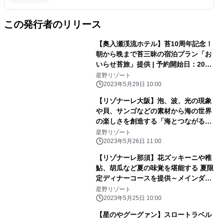
この発行者のリリース
【奥入瀬渓流ホテル】苔10周年記念！
朝から晩まで苔三昧の宿泊プラン「お
いらせ苔旅」提供 | 予約開始日：2023
年6月13日／期間：2023年6月24日〜
星野リゾート
2024年6月19日
2023年5月29日 10:00
【リゾナーレ大阪】泡、波、光の現象
や貝、サンゴなどの素材から海の世界
の楽しさを創造する「海とつながるア
トリエ」誕生｜期間：2023年6月1
星野リゾート
日〜9月30日
2023年5月26日 11:00
【リゾナーレ那須】花ズッキーニや稚
鮎、胡瓜など夏の味覚を堪能する 夏限
定ディナーコースを提供～メインダイ
ニング「OTTO SETTE(オットセッテ)
星野リゾート
NASU(ナス)」のフルコース～| 期間：
2023年5月25日 10:00
2023年6月21日～9月15日
【星のやグーグァン】スロートラベル