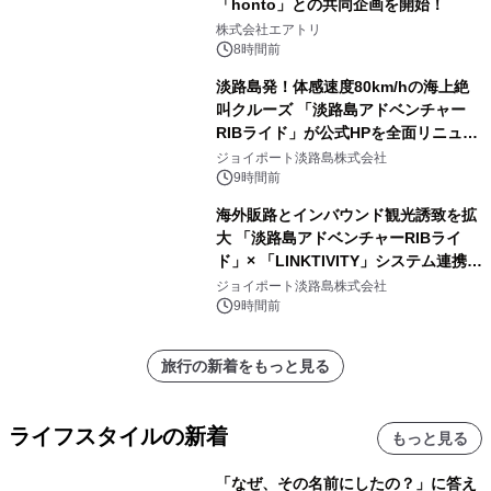
「honto」との共同企画を開始！
株式会社エアトリ
8時間前
淡路島発！体感速度80km/hの海上絶
叫クルーズ 「淡路島アドベンチャー
RIBライド」が公式HPを全面リニュー
アル！ ～スマホで即予約完了の「スマ
ジョイポート淡路島株式会社
ート設計」へ刷新～
9時間前
海外販路とインバウンド観光誘致を拡
大 「淡路島アドベンチャーRIBライ
ド」× 「LINKTIVITY」システム連携を
開始！
ジョイポート淡路島株式会社
9時間前
旅行の新着をもっと見る
ライフスタイルの新着
もっと見る
「なぜ、その名前にしたの？」に答え