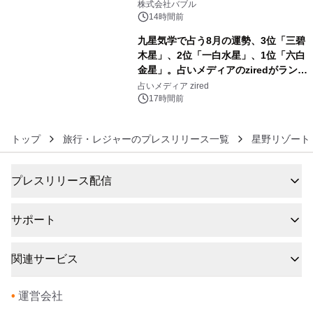
株式会社バブル
14時間前
九星気学で占う8月の運勢、3位「三碧
木星」、2位「一白水星」、1位「六白
金星」。占いメディアのziredがランキ
6
ングを発表
占いメディア zired
17時間前
トップ
旅行・レジャーのプレスリリース一覧
星野リゾート
プレスリリース配信
サポート
関連サービス
•
運営会社