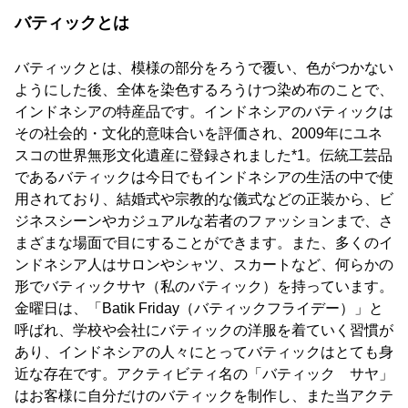
バティックとは
バティックとは、模様の部分をろうで覆い、色がつかない
ようにした後、全体を染色するろうけつ染め布のことで、
インドネシアの特産品です。インドネシアのバティックは
その社会的・文化的意味合いを評価され、2009年にユネ
スコの世界無形文化遺産に登録されました*1。伝統工芸品
であるバティックは今日でもインドネシアの生活の中で使
用されており、結婚式や宗教的な儀式などの正装から、ビ
ジネスシーンやカジュアルな若者のファッションまで、さ
まざまな場面で目にすることができます。また、多くのイ
ンドネシア人はサロンやシャツ、スカートなど、何らかの
形でバティックサヤ（私のバティック）を持っています。
金曜日は、「Batik Friday（バティックフライデー）」と
呼ばれ、学校や会社にバティックの洋服を着ていく習慣が
あり、インドネシアの人々にとってバティックはとても身
近な存在です。アクティビティ名の「バティック サヤ」
はお客様に自分だけのバティックを制作し、また当アクテ