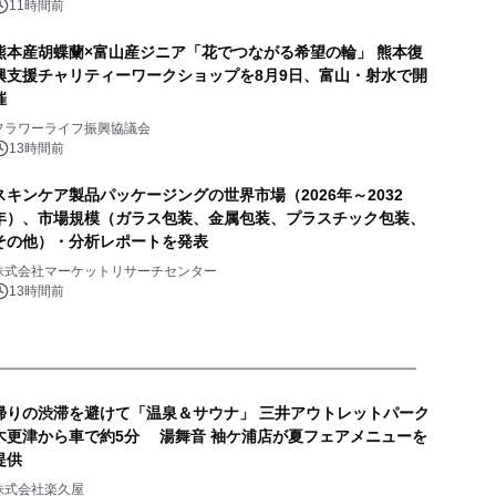
11時間前
熊本産胡蝶蘭×富山産ジニア「花でつながる希望の輪」 熊本復
興支援チャリティーワークショップを8月9日、富山・射水で開
催
フラワーライフ振興協議会
13時間前
スキンケア製品パッケージングの世界市場（2026年～2032
年）、市場規模（ガラス包装、金属包装、プラスチック包装、
その他）・分析レポートを発表
株式会社マーケットリサーチセンター
13時間前
帰りの渋滞を避けて「温泉＆サウナ」 三井アウトレットパーク
木更津から車で約5分 湯舞音 袖ケ浦店が夏フェアメニューを
提供
株式会社楽久屋