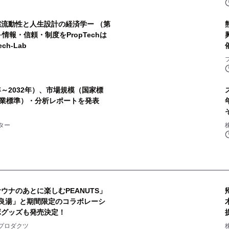
宅流動性と人生設計の経済学ー （第
情報・信頼・制度をPropTechは
h-Lab
年～2032年）、市場規模（国家標
業標準）・分析レポートを発表
ター
ウナのあとに楽しむPEANUTS」
良湯」と期間限定のコラボレーシ
ボグッズも発売決定！
2
プロダクツ