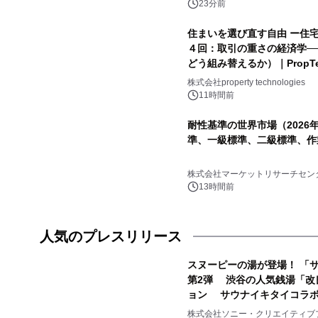
23分前
住まいを選び直す自由 ー住
４回：取引の重さの経済学──
どう組み替えるか）｜PropTec
株式会社property technologies
11時間前
耐性基準の世界市場（2026
準、一級標準、二級標準、作
株式会社マーケットリサーチセン
13時間前
人気のプレスリリース
スヌーピーの湯が登場！ 「サ
第2弾 渋谷の人気銭湯「改
ョン サウナイキタイコラ
1
株式会社ソニー・クリエイティブ