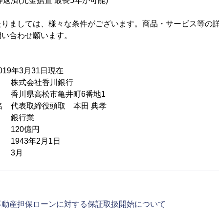
等返済(元金据置 最長5年が可能)
たりましては、様々な条件がございます。商品・サービス等の
問い合わせ願います。
19年3月31日現在
式会社香川銀行
香川県高松市亀井町6番地1
氏名 代表取締役頭取 本田 典孝
 銀行業
120億円
943年2月1日
 3月
不動産担保ローンに対する保証取扱開始について