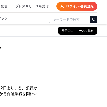
を配信
プレスリリースを受信
ログイン/会員登録
ファン
発行者のリリースを見る
る
月2日より、香川銀行が
かかる保証業務を開始い