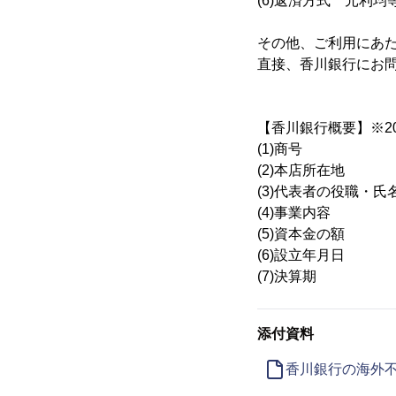
(6)返済方式 元利均
その他、ご利用にあ
直接、香川銀行にお
【香川銀行概要】※20
(1)商号 株
(2)本店所在地 
(3)代表者の役職・
(4)事業内容
(5)資本金の額 
(6)設立年月日 1
(7)決算期
添付資料
香川銀行の海外