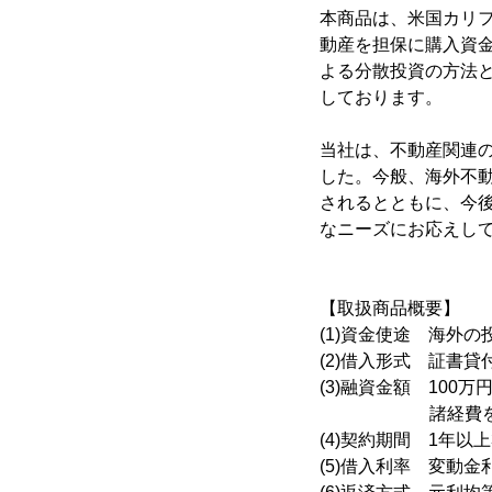
本商品は、米国カリ
動産を担保に購入資
よる分散投資の方法
しております。
当社は、不動産関連
した。今般、海外不
されるとともに、今
なニーズにお応えし
【取扱商品概要】
(1)資金使途 海外
(2)借入形式 証書貸
(3)融資金額 100
諸経費を含む投
(4)契約期間 1年以
(5)借入利率 変動金利