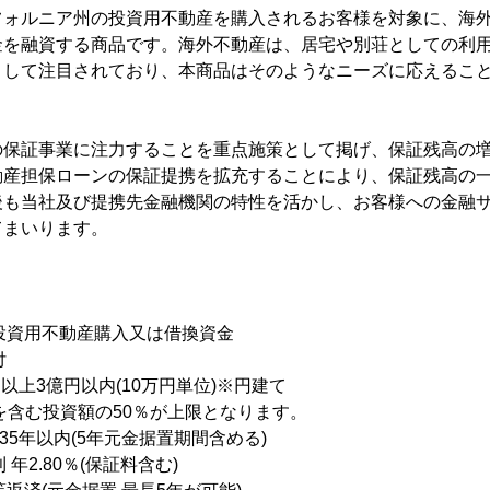
フォルニア州の投資用不動産を購入されるお客様を対象に、海
金を融資する商品です。海外不動産は、居宅や別荘としての利
として注目されており、本商品はそのようなニーズに応えるこ
の保証事業に注力することを重点施策として掲げ、保証残高の
動産担保ローンの保証提携を拡充することにより、保証残高の
後も当社及び提携先金融機関の特性を活かし、お客様への金融
てまいります。
の投資用不動産購入又は借換資金
付
万円以上3億円以内(10万円単位)※円建て
資額の50％が上限となります。
上35年以内(5年元金据置期間含める)
 年2.80％(保証料含む)