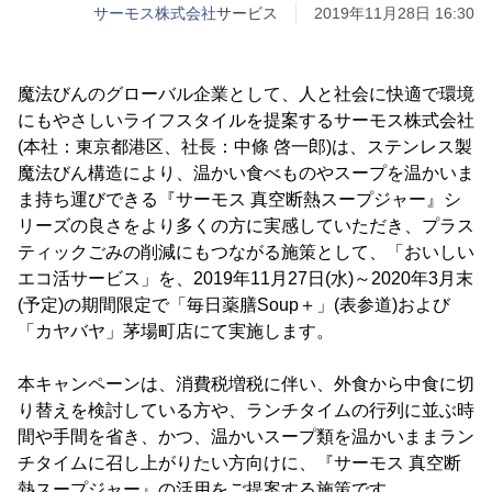
サーモス株式会社
サービス
2019年11月28日 16:30
魔法びんのグローバル企業として、人と社会に快適で環境
にもやさしいライフスタイルを提案するサーモス株式会社
(本社：東京都港区、社長：中條 啓一郎)は、ステンレス製
魔法びん構造により、温かい食べものやスープを温かいま
ま持ち運びできる『サーモス 真空断熱スープジャー』シ
リーズの良さをより多くの方に実感していただき、プラス
ティックごみの削減にもつながる施策として、「おいしい
エコ活サービス」を、2019年11月27日(水)～2020年3月末
(予定)の期間限定で「毎日薬膳Soup＋」(表参道)および
「カヤバヤ」茅場町店にて実施します。
本キャンペーンは、消費税増税に伴い、外食から中食に切
り替えを検討している方や、ランチタイムの行列に並ぶ時
間や手間を省き、かつ、温かいスープ類を温かいままラン
チタイムに召し上がりたい方向けに、『サーモス 真空断
熱スープジャー』の活用をご提案する施策です。