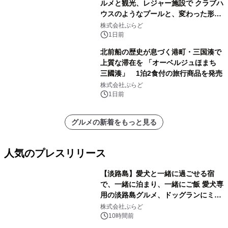
ルメと観光、レジャー施設で クラブハ
ウスのようなプールと、変わった形の
サウナも 「THE BOXY AWAJI」のお
株式会社ぷらど
得な素泊まり連泊プランで
1日前
北前船の歴史が息づく港町・三国湊で
上質な滞在を 「オーベルジュほまち
三國湊」 1泊2食付の旅行商品を発売
株式会社ぷらど
1日前
グルメの新着をもっと見る
人気のプレスリリース
【淡路島】愛犬と一緒に過ごせる宿
で、一緒に泊まり、一緒にご飯 愛犬専
用の淡路島グルメ、ドッグランにミニ
1
プール グランピングとトレーラーハウ
株式会社ぷらど
スの2施設で
10時間前