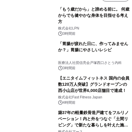
「もう歳だから」と諦める前に。 何歳
からでも健やかな身体を目指せる考え
方
株式会社LPN
3時間前
「胃腸が疲れた日に、作ってみません
か？」胃腸にやさしいレシピ
医療法人社団信亮会戸塚西口さとう内科
3時間前
【エニタイムフィットネス 国内の会員
数120万人突破】グランドオープンの
西小山店が世界6,000店舗目で達成！
株式会社Fast Fitness Japan
4時間前
築37年の軽量鉄骨造戸建てをフルリノ
ベーション！内と外をつなぐ「土間リ
ビング」で新たな暮らしを叶えた施工
事例を株式会社アースが公開
株式会社アース