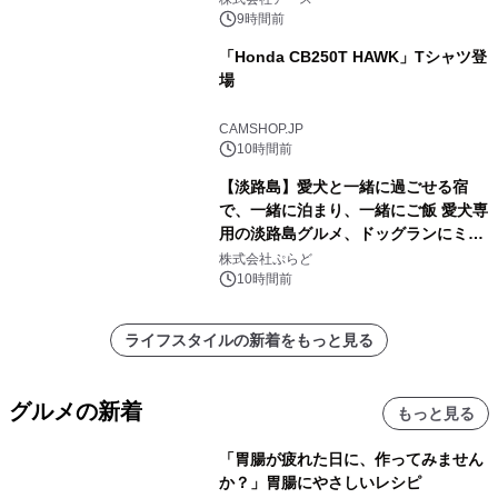
9時間前
「Honda CB250T HAWK」Tシャツ登
場
CAMSHOP.JP
10時間前
【淡路島】愛犬と一緒に過ごせる宿
で、一緒に泊まり、一緒にご飯 愛犬専
用の淡路島グルメ、ドッグランにミニ
プール グランピングとトレーラーハウ
株式会社ぷらど
スの2施設で
10時間前
ライフスタイルの新着をもっと見る
グルメの新着
もっと見る
「胃腸が疲れた日に、作ってみません
か？」胃腸にやさしいレシピ