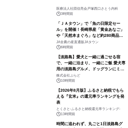
医療法人社団信亮会戸塚西口さとう内科
3時間前
「ＪＡタウン」で「魚の日限定セー
ル」を開催！長崎県産「黄金あなご」
や「天然本まぐろ」など約280商品を
販売！～毎月１０日の定例企画～
JA全農の産直通販JAタウン
6時間前
【淡路島】愛犬と一緒に過ごせる宿
で、一緒に泊まり、一緒にご飯 愛犬専
用の淡路島グルメ、ドッグランにミニ
プール グランピングとトレーラーハウ
株式会社ぷらど
スの2施設で
10時間前
【2026年8月版】ふるさと納税でもら
える『玄米』の還元率ランキングを発
表
とくさと-ふるさと納税還元率ランキング-
13時間前
時間に追われず、丸ごと1日淡路島グ