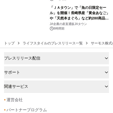
「ＪＡタウン」で「魚の日限定セー
ル」を開催！長崎県産「黄金あなご」
や「天然本まぐろ」など約280商品を
6
販売！～毎月１０日の定例企画～
JA全農の産直通販JAタウン
6時間前
トップ
ライフスタイルのプレスリリース一覧
サーモス株式
プレスリリース配信
サポート
関連サービス
•
運営会社
•
パートナープログラム