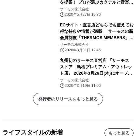
を提案！ プロが選ぶカクテルと音楽を
レコメンド！ 期間限定スペシャルサイ
サーモス株式会社
ト『音ナ(オトナ)BAR』オープン
2020年5月27日 10:30
ECサイト・直営店どちらでも使えてお
得な特典や情報が満載 サーモスの新
会員制度「THERMOS MEMBERS」ス
タート 新制度導入開始：2020年3月
サーモス株式会社
26日(木)
2020年3月31日 12:45
九州初のサーモス直営店 『サーモス
ストア 鳥栖プレミアム・アウトレッ
ト店』 2020年3月26日(木)にオープ
ン！
サーモス株式会社
2020年3月19日 11:00
発行者のリリースをもっと見る
ライフスタイルの新着
もっと見る