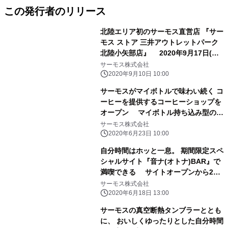
この発行者のリリース
北陸エリア初のサーモス直営店 『サー
モス ストア 三井アウトレットパーク
北陸小矢部店』 2020年9月17日(木)
にオープン
サーモス株式会社
2020年9月10日 10:00
サーモスがマイボトルで味わい続く コ
ーヒーを提供するコーヒーショップを
オープン マイボトル持ち込み型のテ
イクアウト専門コーヒーショップ
サーモス株式会社
『THERMOS COFFEE TO GO』グラ
2020年6月23日 10:00
ンドオープン
自分時間はホッと一息。 期間限定スペ
シャルサイト『音ナ(オトナ)BAR』で
満喫できる サイトオープンから2週
間の傾向は 「いやされたい」「ぼーっ
サーモス株式会社
としたい」「くつろぎたい」が人気
2020年6月18日 13:00
～音ナタイムをご一緒に サーモスで、
サーモスの真空断熱タンブラーととも
自分時間をじっくり、おいしく。～ 期
に、 おいしくゆったりとした自分時間
間：2020年7月31日(金)まで