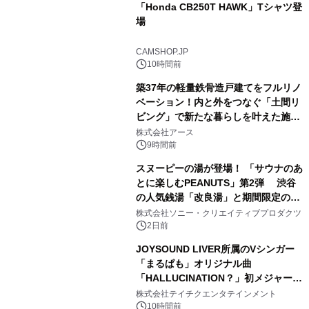
「Honda CB250T HAWK」Tシャツ登
場
2
CAMSHOP.JP
10時間前
築37年の軽量鉄骨造戸建てをフルリノ
ベーション！内と外をつなぐ「土間リ
ビング」で新たな暮らしを叶えた施工
3
事例を株式会社アースが公開
株式会社アース
9時間前
スヌーピーの湯が登場！ 「サウナのあ
とに楽しむPEANUTS」第2弾 渋谷
の人気銭湯「改良湯」と期間限定のコ
4
ラボレーション サウナイキタイコラ
株式会社ソニー・クリエイティブプロダクツ
ボグッズも発売決定！
2日前
JOYSOUND LIVER所属のVシンガー
「まるぱも」オリジナル曲
「HALLUCINATION？」初メジャー配
5
信リリース決定！
株式会社テイチクエンタテインメント
10時間前