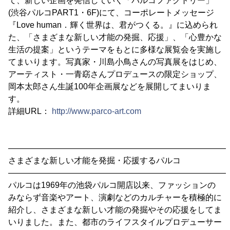
て、新しい企画を発信していく「パルコファクトリー」
(渋谷パルコPART1・6F)にて、コーポレートメッセージ
『Love human．輝く世界は、君がつくる。』に込められ
た、「さまざまな新しい才能の発掘、応援」、「心豊かな
生活の提案」というテーマをもとに多様な展覧会を実施し
てまいります。写真家・川島小鳥さんの写真展をはじめ、
アーティスト・一青窈さんプロデュースの限定ショップ、
岡本太郎さん生誕100年企画展などを展開してまいりま
す。
詳細URL：
http://www.parco-art.com
―――――――――――――――――――――――――――
さまざまな新しい才能を発掘・応援するパルコ
―――――――――――――――――――――――――――
パルコは1969年の池袋パルコ開店以来、ファッションの
みならず音楽やアート、演劇などのカルチャーを積極的に
紹介し、さまざまな新しい才能の発掘やその応援をしてま
いりました。また、都市のライフスタイルプロデューサー