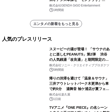
2026年8月7日(金)10時グランドオープ
株式会社GENDA GiGO Entertainment
ン
1時間前
エンタメの新着をもっと見る
人気のプレスリリース
スヌーピーの湯が登場！ 「サウナのあ
とに楽しむPEANUTS」第2弾 渋谷
の人気銭湯「改良湯」と期間限定のコ
1
ラボレーション サウナイキタイコラ
株式会社ソニー・クリエイティブプロダクツ
ボグッズも発売決定！
5時間前
帰りの渋滞を避けて「温泉＆サウナ」
三井アウトレットパーク木更津から車
で約5分 湯舞音 袖ケ浦店が夏フェア
2
メニューを提供
株式会社楽久屋
1日前
TVアニメ『ONE PIECE』の名シーン