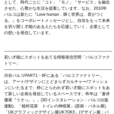
として、時代ごとに「コト」「モノ」「サービス」を融合
させた、心豊かな生活を提案しています。なお、2010年
パルコは新たに『Love human．輝く世界は、君がつく
る。』をコーポレートメッセージとし、自信をもって未来
を切り開く才能のある人たちを応援していく、企業として
の想いを発信しています。
―――――――――――――――――――――――――――
若い才能にスポットをあてる情報発信空間「パルコファク
トリー」
―――――――――――――――――――――――――――
渋谷パルコPART1・6Fにある「パルコファクトリー」
は、アート/デザインにとどまらずカルチャー/ファッショ
ンにいたるまで、枠にとらわれず若い才能にスポットをあ
て新しい企画を発信しているスペースです。昨年は「蒼井
優展『うそっ。』」(3Dインスタレーション：パルコ出版
連動)、「植村花菜 トイレの神様展」(原画・パネル展)、
「UKグラフィックデザイン展UK?OK!!」(デザイン展：パ