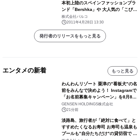
本初上陸のスペインファッションブラ
ンド「Bershka」や 大人気の「こびと
づかん」を体感する『PARCO
株式会社パルコ
ODEKAKE WEEK』を開催
2011年4月28日 13:30
発行者のリリースをもっと見る
エンタメの新着
もっと見る
わんわんリゾート 粟津の"看板犬"の名
前をみんなで決めよう！ Instagramで
「お名前募集キャンペーン」を8月8日
(土)より開催
GENSEN HOLDINGS株式会社
21分前
淡路島、旅行者が「絶対に食べて」と
すすめたくなるお寿司 お寿司も温泉も
プールも"自分たちだけ"の貸切宿で 1