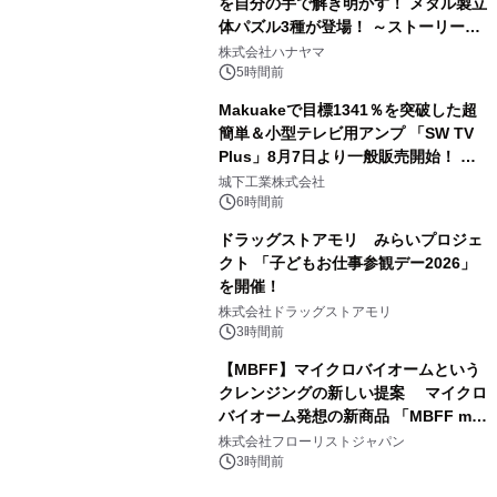
を自分の手で解き明かす！ メタル製立
体パズル3種が登場！ ～ストーリーと
3
ギミックが融合した 大人の体験型パズ
株式会社ハナヤマ
ルが8月7日(金)12時より先行予約受付
5時間前
開始～
Makuakeで目標1341％を突破した超
簡単＆小型テレビ用アンプ 「SW TV
Plus」8月7日より一般販売開始！ ケ
4
ーブル1本つなぐだけ、テレビの音が
城下工業株式会社
ぐっと豊かに
6時間前
ドラッグストアモリ みらいプロジェ
クト 「子どもお仕事参観デー2026」
を開催！
5
株式会社ドラッグストアモリ
3時間前
【MBFF】マイクロバイオームという
クレンジングの新しい提案 マイクロ
バイオーム発想の新商品 「MBFF mb
6
クレンジングPRO」を2026年8月6日
株式会社フローリストジャパン
発売
3時間前