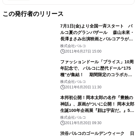
この発行者のリリース
7月1日(金)より全国一斉スタート パ
ルコ夏のグランバザール 森山未來・
長澤まさみ出演映画とパルコアラが
TVCMでコラボ！ ～モテキ×パルコグ
株式会社パルコ
ランバザール～
2011年6月27日 15:00
ファッションドール「ブライス」10周
年記念で、 パルコに歴代ドール“175
種”が集結！ 期間限定のコラボカフ
ェ「ブライスカフェ」もオープン！ ブ
株式会社パルコ
ライス10thアニバーサリー展覧会「テ
2011年6月20日 11:30
ンハッピーメモリーズ」を開催
本邦初公開！岡本太郎の名作『豊饒の
神話』、原画がついに公開！ 岡本太郎
生誕100年企画展『顔は宇宙だ。』5月
20日開催！＠渋谷パルコ ～大阪万博
株式会社パルコ
当時のパンフレットも数量限定 販売～
2011年5月20日 09:30
渋谷パルコのゴールデンウィーク 日