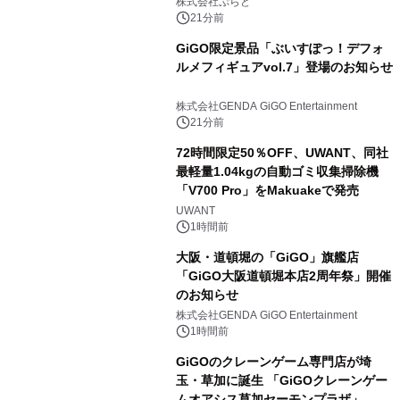
日1組限定「岩屋温泉 絵島別庭 海と
株式会社ぷらど
森」の握り寿司プラン
21分前
GiGO限定景品「ぶいすぽっ！デフォ
ルメフィギュアvol.7」登場のお知らせ
株式会社GENDA GiGO Entertainment
21分前
72時間限定50％OFF、UWANT、同社
最軽量1.04kgの自動ゴミ収集掃除機
「V700 Pro」をMakuakeで発売
UWANT
1時間前
大阪・道頓堀の「GiGO」旗艦店
「GiGO大阪道頓堀本店2周年祭」開催
のお知らせ
株式会社GENDA GiGO Entertainment
1時間前
GiGOのクレーンゲーム専門店が埼
玉・草加に誕生 「GiGOクレーンゲー
ムオアシス草加セーモンプラザ」