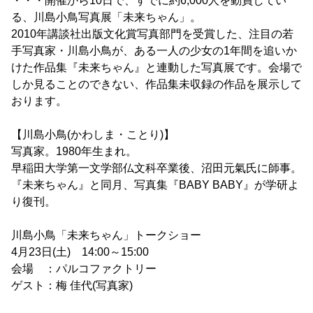
・・・開催から10日で、すでに約6,000人を動員してい
る、川島小鳥写真展「未来ちゃん」。
2010年講談社出版文化賞写真部門を受賞した、注目の若
手写真家・川島小鳥が、ある一人の少女の1年間を追いか
けた作品集『未来ちゃん』と連動した写真展です。会場で
しか見ることのできない、作品集未収録の作品を展示して
おります。
【川島小鳥(かわしま・ことり)】
写真家。1980年生まれ。
早稲田大学第一文学部仏文科卒業後、沼田元氣氏に師事。
『未来ちゃん』と同月、写真集『BABY BABY』が学研よ
り復刊。
川島小鳥「未来ちゃん」トークショー
4月23日(土) 14:00～15:00
会場 ：パルコファクトリー
ゲスト：梅 佳代(写真家)