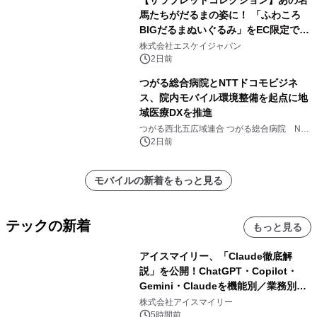
馬たちがだるまの姿に！ 「ふわころ
BIGだるまぬいぐるみ」をEC限定で受
注販売開始
株式会社エスケイジャパン
2日前
つがる総合病院とNTTドコモビジネ
ス、院内モバイル環境整備を起点に地
域医療DXを推進
つがる西北五広域連合 つがる総合病院 NTT
ドコモビジネス株式会社
2日前
モバイルの新着をもっと見る
テックの新着
もっと見る
アイスマイリー、「Claude徹底解
説」を公開！ChatGPT・Copilot・
Gemini・Claudeを機能別／業務別に
比較―自社に合う生成AIの選び方がわ
株式会社アイスマイリー
かる実践ガイド
5時間前