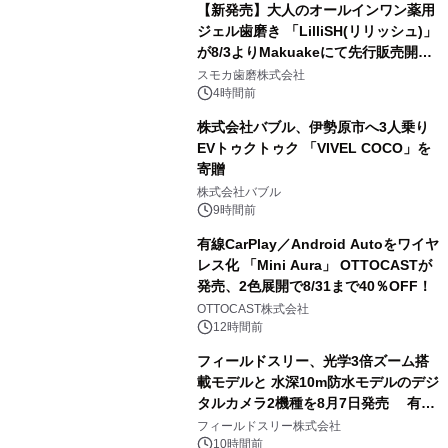
【新発売】大人のオールインワン薬用
ジェル歯磨き 「LilliSH(リリッシュ)」
が8/3よりMakuakeにて先行販売開
3
始！
スモカ歯磨株式会社
4時間前
株式会社バブル、伊勢原市へ3人乗り
EVトゥクトゥク 「VIVEL COCO」を
寄贈
4
株式会社バブル
9時間前
有線CarPlay／Android Autoをワイヤ
レス化 「Mini Aura」 OTTOCASTが
発売、2色展開で8/31まで40％OFF！
5
OTTOCAST株式会社
12時間前
フィールドスリー、光学3倍ズーム搭
載モデルと 水深10m防水モデルのデジ
タルカメラ2機種を8月7日発売 有効
6
約1300万画素、用途別に選べるコンデ
フィールドスリー株式会社
ジ新登場
10時間前