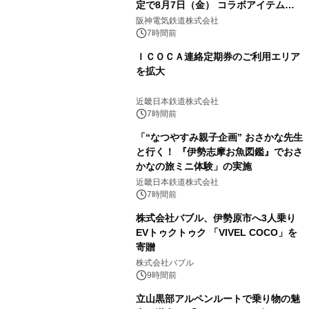
定で8月7日（金） コラボアイテムが
発売決定！
阪神電気鉄道株式会社
7時間前
ＩＣＯＣＡ連絡定期券のご利用エリア
を拡大
近畿日本鉄道株式会社
7時間前
「“なつやすみ親子企画” おさかな先生
と行く！ 『伊勢志摩お魚図鑑』でおさ
かなの旅ミニ体験」の実施
近畿日本鉄道株式会社
7時間前
株式会社バブル、伊勢原市へ3人乗り
EVトゥクトゥク 「VIVEL COCO」を
寄贈
株式会社バブル
9時間前
立山黒部アルペンルートで乗り物の魅