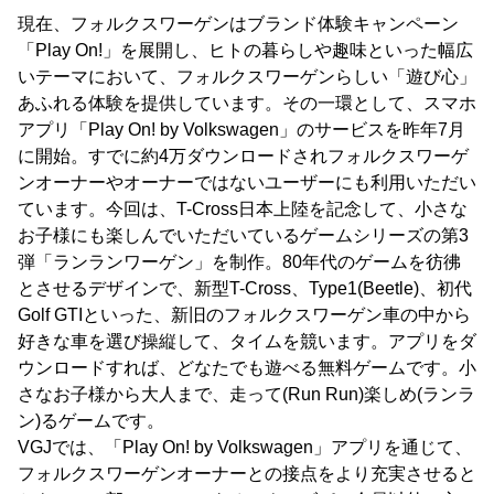
現在、フォルクスワーゲンはブランド体験キャンペーン
「Play On!」を展開し、ヒトの暮らしや趣味といった幅広
いテーマにおいて、フォルクスワーゲンらしい「遊び心」
あふれる体験を提供しています。その一環として、スマホ
アプリ「Play On! by Volkswagen」のサービスを昨年7月
に開始。すでに約4万ダウンロードされフォルクスワーゲ
ンオーナーやオーナーではないユーザーにも利用いただい
ています。今回は、T-Cross日本上陸を記念して、小さな
お子様にも楽しんでいただいているゲームシリーズの第3
弾「ランランワーゲン」を制作。80年代のゲームを彷彿
とさせるデザインで、新型T-Cross、Type1(Beetle)、初代
Golf GTIといった、新旧のフォルクスワーゲン車の中から
好きな車を選び操縦して、タイムを競います。アプリをダ
ウンロードすれば、どなたでも遊べる無料ゲームです。小
さなお子様から大人まで、走って(Run Run)楽しめ(ランラ
ン)るゲームです。
VGJでは、「Play On! by Volkswagen」アプリを通じて、
フォルクスワーゲンオーナーとの接点をより充実させると