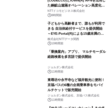
(CODELCO)とIOWN(R) APNを活用し
た銅鉱山遠隔オペレーション高度化に
向けた調査・実証を開始
NTTドコモビジネス株式会社
8時間前
子どもから高齢者まで、誰もが利用で
きる 自治体給付サービスを提供開始
～EYE-Portal(R)による15歳未満の本
人認証と デジタルデバイド対策で実現
株式会社NTTデータ関西
～
10時間前
「乗換案内」アプリ、 マルチモーダル
経路検索を多言語で提供開始
ジョルダン株式会社
11時間前
東尋坊や永平寺など福井観光に便利！
京福バスの6種の企画乗車券をモバイ
ルチケットで販売開始
ジョルダン株式会社、京福バス株式会社
11時間前
【サラブレッドコレクション】あの名