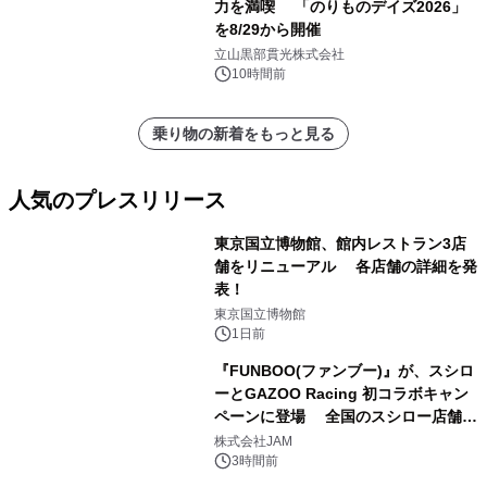
力を満喫 「のりものデイズ2026」
を8/29から開催
立山黒部貫光株式会社
10時間前
乗り物の新着をもっと見る
人気のプレスリリース
東京国立博物館、館内レストラン3店
舗をリニューアル 各店舗の詳細を発
表！
1
東京国立博物館
1日前
『FUNBOO(ファンブー)』が、スシロ
ーとGAZOO Racing 初コラボキャン
ペーンに登場 全国のスシロー店舗で
2
GR 4車種の FUNBOO(ミニカー)付き
株式会社JAM
メニューが展開されます
3時間前