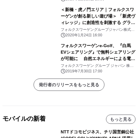
＜新橋・虎ノ門エリア｜フォルクスワ
ーゲンが創る新しい遊び場＞ 「新虎ヴ
ィレッジ」に創造性を刺激する グラフ
ィティアートを描ける“フリーウォー
フォルクスワーゲングループジャパン株式会
社
ル”が登場！
2020年1月24日 16:00
フォルクスワーゲンe-Golf、 『白馬
EVシェアリング』で無料シェアリング
が可能に 自然エネルギーによる電力
自給96%の白馬村でCO2フリー走行実
フォルクスワーゲン グループ ジャパン 株式
会社
現
2019年7月30日 17:00
発行者のリリースをもっと見る
モバイルの新着
もっと見る
NTTドコモビジネス、チリ国営銅公社