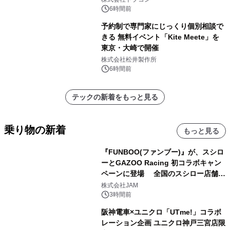
6時間前
予約制で専門家にじっくり個別相談で
きる 無料イベント「Kite Meete」を
東京・大崎で開催
株式会社松井製作所
6時間前
テックの新着をもっと見る
乗り物の新着
もっと見る
『FUNBOO(ファンブー)』が、スシロ
ーとGAZOO Racing 初コラボキャン
ペーンに登場 全国のスシロー店舗で
GR 4車種の FUNBOO(ミニカー)付き
株式会社JAM
メニューが展開されます
3時間前
阪神電車×ユニクロ「UTme!」コラボ
レーション企画 ユニクロ神戸三宮店限