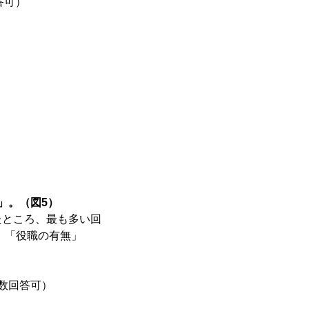
答可）
」。（図5）
たところ、最も多い回
、「役職の有無」
数回答可）