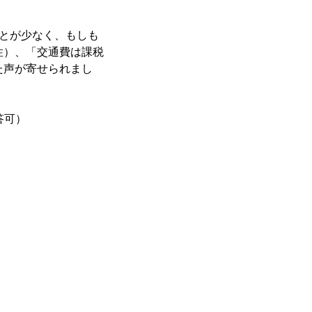
ことが少なく、もしも
性）、「交通費は課税
た声が寄せられまし
答可）