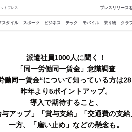
プレスリリース
アットプレス
フスタイル
スポーツ
ビジネス
テック
モバイル
乗り物
クラ
派遣社員1000人に聞く！
「同一労働同一賃金」意識調査
労働同一賃金“について知っている方は2
昨年より5ポイントアップ。
導入で期待すること、
給与アップ」「賞与支給」「交通費の支給
一方、「雇い止め」などの懸念も。