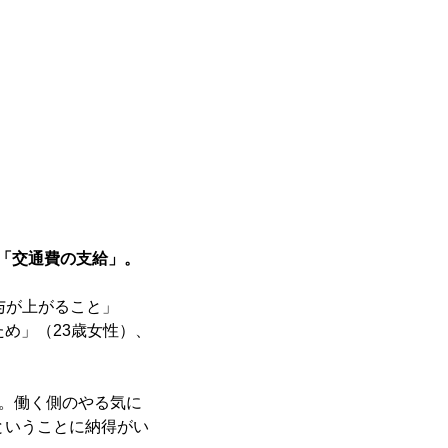
、「交通費の支給」。
与が上がること」
め」（23歳女性）、
い。働く側のやる気に
ということに納得がい