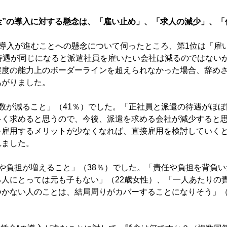
金”の導入に対する懸念は、「雇い止め」、「求人の減少」、
の導入が進むことへの懸念について伺ったところ、第1位は「雇
待遇が同じになると派遣社員を雇いたい会社は減るのではないか
程度の能力上のボーダーラインを超えられなかった場合、辞めさ
あがりました。
数が減ること」（41％）でした。「正社員と派遣の待遇がほ
多く求めると思うので、今後、派遣を求める会社が減少すると思
を雇用するメリットが少なくなれば、直接雇用を検討していくと
れました。
や負担が増えること」（38％）でした。「責任や負担を背負
る人にとっては元も子もない」（22歳女性）、「一人あたりの
つかない人のことは、結局周りがカバーすることになりそう」（
。