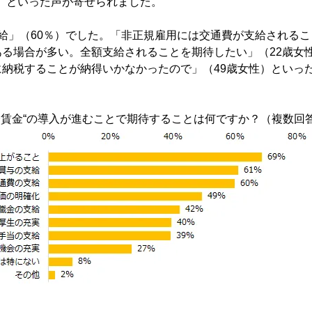
） といった声が寄せられました。
給」（60％）でした。「非正規雇用には交通費が支給される
ある場合が多い。全額支給されることを期待したい」（22歳女
に納税することが納得いかなかったので」（49歳女性）といっ
一賃金“の導入が進むことで期待することは何ですか？（複数回