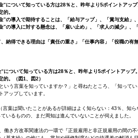
金“について知っている方は28％と、昨年より5ポイントアップ
定的。
金”の導入で期待することは、「給与アップ」、「賞与支給」
金”の導入に対する懸念は、「雇い止め」、「求人の減少」、
て、納得できる理由は「責任の重さ」「仕事内容」「役職の有
金“について知っている方は28％と、昨年より5ポイントアップ。
定的。（図1、図2）
”という言葉を知っていますか？」と尋ねたところ、「知ってい
トアップしています。
 （言葉は聞いたことがあるが詳細はよく知らない：43％、知ら
っているものの、まだ周知は進んでいないことが伺えました。
は、働き方改革関連法の一環で『正規雇用と非正規雇用の間の
金（基本給）の他にも、賞与や研修制度などの待遇差の解消も