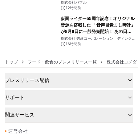
株式会社バブル
12時間前
仮面ライダー55周年記念！オリジナル
音源を搭載した 「音声目覚まし時計」
が8月6日に一般発売開始！ あの日の
6
大興奮が今甦る
株式会社 秀建コーポレーション ディレクト
アートギャラリー
16時間前
トップ
フード・飲食のプレスリリース一覧
株式会社コメダ
プレスリリース配信
サポート
関連サービス
•
運営会社