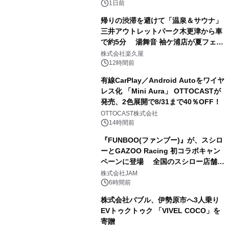
1日前
帰りの渋滞を避けて「温泉＆サウナ」
三井アウトレットパーク木更津から車
で約5分 湯舞音 袖ケ浦店が夏フェア
2
メニューを提供
株式会社楽久屋
12時間前
有線CarPlay／Android Autoをワイヤ
レス化 「Mini Aura」 OTTOCASTが
発売、2色展開で8/31まで40％OFF！
3
OTTOCAST株式会社
14時間前
『FUNBOO(ファンブー)』が、スシロ
ーとGAZOO Racing 初コラボキャン
ペーンに登場 全国のスシロー店舗で
4
GR 4車種の FUNBOO(ミニカー)付き
株式会社JAM
メニューが展開されます
6時間前
株式会社バブル、伊勢原市へ3人乗り
EVトゥクトゥク 「VIVEL COCO」を
寄贈
5