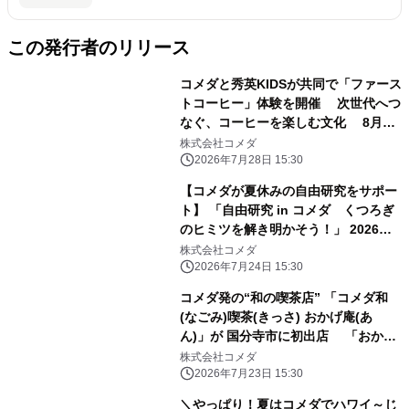
この発行者のリリース
コメダと秀英KIDSが共同で「ファース
トコーヒー」体験を開催 次世代へつ
なぐ、コーヒーを楽しむ文化 8月5
日(水)秀英KIDS名古屋校で実施
株式会社コメダ
2026年7月28日 15:30
【コメダが夏休みの自由研究をサポー
ト】 「自由研究 in コメダ くつろぎ
のヒミツを解き明かそう！」 2026年8
月17日(月)コメダ東京事務所にて無料
株式会社コメダ
親子イベント実施
2026年7月24日 15:30
コメダ発の“和の喫茶店” 「コメダ和
(なごみ)喫茶(きっさ) おかげ庵(あ
ん)」が 国分寺市に初出店 「おかげ
庵ミーツ国分寺店」2026年7月31日
株式会社コメダ
(金)オープン！
2026年7月23日 15:30
＼やっぱり！夏はコメダでハワイ～じ