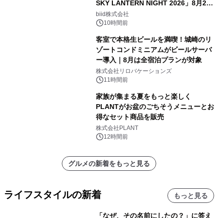
SKY LANTERN NIGHT 2026」8月22
日(土)振替開催＆受付スタート！
biid株式会社
10時間前
客室で本格生ビールを満喫！城崎のリ
ゾートコンドミニアムがビールサーバ
ー導入｜8月は全宿泊プランが対象
株式会社リロバケーションズ
11時間前
家族が集まる夏をもっと楽しく
PLANTがお盆のごちそうメニューとお
得なセット商品を販売
株式会社PLANT
12時間前
グルメの新着をもっと見る
ライフスタイルの新着
もっと見る
「なぜ、その名前にしたの？」に答え