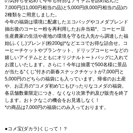
の気持ちを込めて今年も特別なアイテムを詰め込んだ
7,000円(11,000円相当の品)と5,000円(8,000円相当の品)の
2種類をご用意しました。
今年の福袋は環境に配慮したエコバッグやコメダブレンド
抽出後のコーヒー粉を再利用したお弁当箱*、コーヒー豆
生産農家の生活や産地の環境を守る仕入先から調達した福
始(ふくし)ブレンド(粉200g)*などエコでお得な詰合せ。コ
ーヒーチケットやブランケット、ドリップコーヒーなどの
嬉しいアイテムとともにオリジナルトートバッグに入れて
お渡しいたします。さらに！今年は抽選で500名様に景品
が当たる“くじ”付きの新春スナックチケットが7,000円と
5,000円のどちらの福袋にも入っています。帰省のお土産
や、お正月の“コメダ初め”にもぴったりなコメダの福袋。
各店舗数量限定につき、なくなり次第予約及び販売を終了
します。おトクなこの機会をお見逃しなく！
*の商品は7,000円の福袋にのみ入っております。
●コメ宝(ダカラ)くじって！？