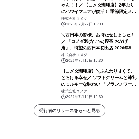
ゃん！！／ 【コメダ珈琲店】2年ぶり
にハワイフェアが復活！ 季節限定メニ
ュー5品とハワイ旅行プレゼントキャ
株式会社コメダ
ンペーンを 2026年7月30日(木)より全
2026年7月22日 15:30
国展開開始！
＼西日本の皆様、お待たせしました！
／ 「コメダ和(なごみ)喫茶 おかげ
庵」、待望の西日本初出店 2026年8月
に広島県、今冬には大阪府へもオープ
株式会社コメダ
ン！
2026年7月15日 15:30
【コメダ珈琲店】＼ふんわり甘くて、
とろける幸せ／ ソフトクリームと練乳
のミルキーな味わい 「ブランノワー
ル」「ブランネージュ」を 2026年7月
株式会社コメダ
23日(木)より季節限定で全国販売開
2026年7月14日 15:30
始！
発行者のリリースをもっと見る