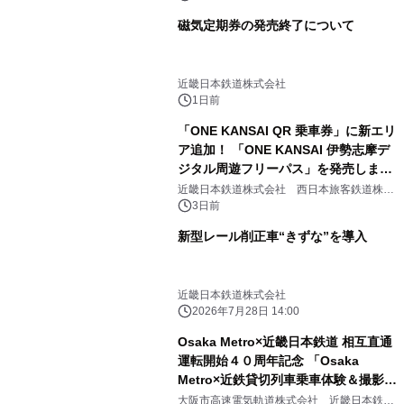
磁気定期券の発売終了について
近畿日本鉄道株式会社
1日前
「ONE KANSAI QR 乗車券」に新エリ
ア追加！ 「ONE KANSAI 伊勢志摩デ
ジタル周遊フリーパス」を発売しま
す！
近畿日本鉄道株式会社 西日本旅客鉄道株式
会社 三重交通株式会社
3日前
新型レール削正車“きずな”を導入
近畿日本鉄道株式会社
2026年7月28日 14:00
Osaka Metro×近畿日本鉄道 相互直通
運転開始４０周年記念 「Osaka
Metro×近鉄貸切列車乗車体験＆撮影会
ツアー」を開催！
大阪市高速電気軌道株式会社 近畿日本鉄道