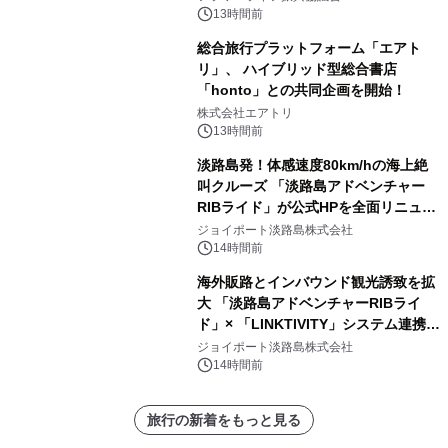
13時間前
総合旅行プラットフォーム「エアト
リ」、 ハイブリッド型総合書店
「honto」との共同企画を開始！
株式会社エアトリ
13時間前
淡路島発！体感速度80km/hの海上絶
叫クルーズ 「淡路島アドベンチャー
RIBライド」が公式HPを全面リニュー
アル！ ～スマホで即予約完了の「スマ
ジョイポート淡路島株式会社
ート設計」へ刷新～
14時間前
海外販路とインバウンド観光誘致を拡
大 「淡路島アドベンチャーRIBライ
ド」× 「LINKTIVITY」システム連携を
開始！
ジョイポート淡路島株式会社
14時間前
旅行の新着をもっと見る