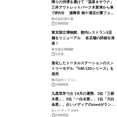
帰りの渋滞を避けて「温泉＆サウナ」
三井アウトレットパーク木更津から車
で約5分 湯舞音 袖ケ浦店が夏フェア
1
メニューを提供
株式会社楽久屋
19時間前
東京国立博物館、館内レストラン3店
舗をリニューアル 各店舗の詳細を発
表！
2
東京国立博物館
1日前
進化したトータルステーションのエン
トリーモデル 『GM-120シリーズ』を
発売
3
株式会社トプコン
16時間前
九星気学で占う8月の運勢、3位「三碧
木星」、2位「一白水星」、1位「六白
金星」。占いメディアのziredがランキ
4
ングを発表
占いメディア zired
22時間前