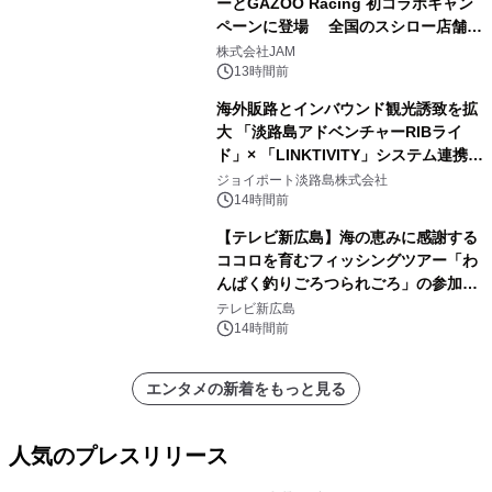
ーとGAZOO Racing 初コラボキャン
ペーンに登場 全国のスシロー店舗で
GR 4車種の FUNBOO(ミニカー)付き
株式会社JAM
メニューが展開されます
13時間前
海外販路とインバウンド観光誘致を拡
大 「淡路島アドベンチャーRIBライ
ド」× 「LINKTIVITY」システム連携を
開始！
ジョイポート淡路島株式会社
14時間前
【テレビ新広島】海の恵みに感謝する
ココロを育むフィッシングツアー「わ
んぱく釣りごろつられごろ」の参加小
学生を募集
テレビ新広島
14時間前
エンタメの新着をもっと見る
人気のプレスリリース