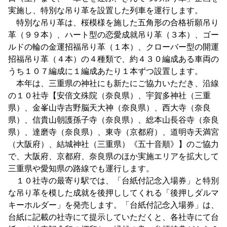
実施し、特別な吊り革を設置した列車を運行します。
特別な吊り革は、桜模様を施した五角形の合格祈願吊り
革（９９本）、ハート型の恋愛成就吊り革（３本）、ゴー
ルドの輪の金運招福吊り革（１本）、クローバー型の開運
招福吊り革（４本）の４種類で、約４３０編成ある車両の
うち１０７編成に１編成あたり１本ずつ設置します。
本年は、三重県の神社にも新たにご協力いただき、沿線
の１０社寺【安倍文殊院（奈良県）、宇賀多神社（三重
県）、金峯山寺吉野脳天大神（奈良県）、西大寺（奈良
県）、信貴山朝護孫子寺（奈良県）、総本山長谷寺（奈良
県）、達磨寺（奈良県）、東寺（京都府）、道明寺天満宮
（大阪府）、結城神社（三重県）《五十音順》】のご協力
で、大阪府、京都府、奈良県のほか実施エリアを拡大して
三重県や愛知県の路線でも運行します。
１０社寺の最寄り駅では、「台紙付記念入場券」と特別
な吊り革を模した成就を後押ししてくれる「後押しダルマ
キーホルダー」を発売します。「台紙付記念入場券」は、
台紙に記載の社寺にて提示していただくと、各社寺にて台