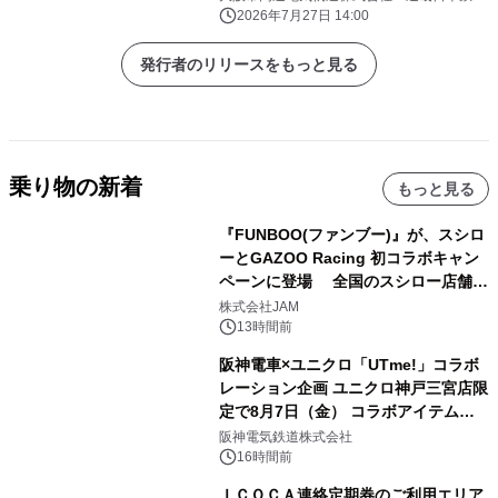
株式会社
2026年7月27日 14:00
発行者のリリースをもっと見る
乗り物の新着
もっと見る
『FUNBOO(ファンブー)』が、スシロ
ーとGAZOO Racing 初コラボキャン
ペーンに登場 全国のスシロー店舗で
GR 4車種の FUNBOO(ミニカー)付き
株式会社JAM
メニューが展開されます
13時間前
阪神電車×ユニクロ「UTme!」コラボ
レーション企画 ユニクロ神戸三宮店限
定で8月7日（金） コラボアイテムが
発売決定！
阪神電気鉄道株式会社
16時間前
ＩＣＯＣＡ連絡定期券のご利用エリア