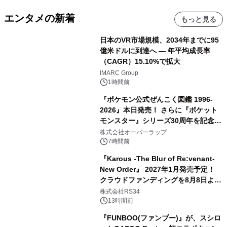
エンタメの新着
もっと見る
日本のVR市場規模、2034年までに95
億米ドルに到達へ ― 年平均成長率
（CAGR）15.10%で拡大
IMARC Group
1時間前
『ポケモン公式ぜんこく図鑑 1996-
2026』本日発売！ さらに『ポケット
モンスター』シリーズ30周年を記念し
た画集『ポケットモンスター ビジュア
株式会社オーバーラップ
ルアートブック』の発売決定！ 2026
7時間前
年12月18日（金）、3冊同時発売！
『Karous -The Blur of Re:venant-
New Order』 2027年1月発売予定！
クラウドファンディングを8月8日より
開始
株式会社RS34
13時間前
『FUNBOO(ファンブー)』が、スシロ