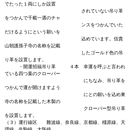
でたった１両にしか設置
されていない吊り革
をつかんで千載一遇のチャ
ンスをつかんでいた
だけるようにという願いを
込めています。信貴
山朝護孫子寺の名称を記載
したゴールド色の吊
り革を設置します。
・開運招福吊り革 ４本 幸運を呼ぶと言われ
ている四つ葉のクローバー
にちなみ、吊り革を
つかんで運が開けますよう
にとの願いを込め東
寺の名称を記載した木製の
クローバー型吊り革
を設置します。
（３）運行線区 難波線、奈良線、京都線、橿原線、天
理線、生駒線、大阪線、