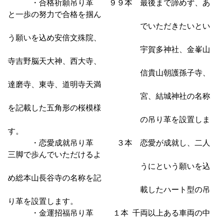
・合格祈願吊り革 ９９本 最後まで諦めず、あ
と一歩の努力で合格を掴ん
でいただきたいとい
う願いを込め安倍文殊院、
宇賀多神社、金峯山
寺吉野脳天大神、西大寺、
信貴山朝護孫子寺、
達磨寺、東寺、道明寺天満
宮、結城神社の名称
を記載した五角形の桜模様
の吊り革を設置しま
す。
・恋愛成就吊り革 ３本 恋愛が成就し、二人
三脚で歩んでいただけるよ
うにという願いを込
め総本山長谷寺の名称を記
載したハート型の吊
り革を設置します。
・金運招福吊り革 １本 千両以上ある車両の中