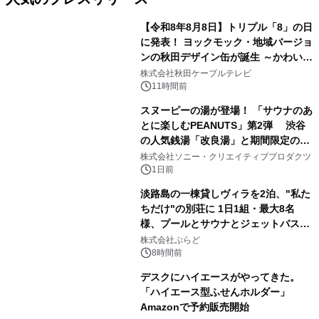
【令和8年8月8日】トリプル「8」の日
に発表！ ヨックモック・地域バージョ
ンの秋田デザイン缶が誕生 ～かわいい
1
秋田犬の子犬と秋田の四季と名所を巡
株式会社秋田ケーブルテレビ
るパッケージ～ 9月1日(火)秋田県内で
11時間前
販売開始
スヌーピーの湯が登場！ 「サウナのあ
とに楽しむPEANUTS」第2弾 渋谷
の人気銭湯「改良湯」と期間限定のコ
2
ラボレーション サウナイキタイコラ
株式会社ソニー・クリエイティブプロダクツ
ボグッズも発売決定！
1日前
淡路島の一棟貸しヴィラを2泊、"私た
ちだけ"の別荘に 1日1組・最大8名
様、プールとサウナとジェットバス付
3
きで Villa Mon Temps AWAJIの連泊
株式会社ぷらど
素泊りプラン
8時間前
デスクにハイエースがやってきた。
「ハイエース型ふせんホルダー」
Amazonで予約販売開始
4