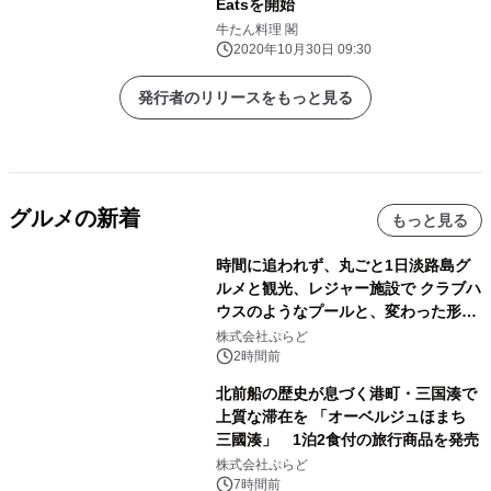
Eatsを開始
牛たん料理 閣
2020年10月30日 09:30
発行者のリリースをもっと見る
グルメの新着
もっと見る
時間に追われず、丸ごと1日淡路島グ
ルメと観光、レジャー施設で クラブハ
ウスのようなプールと、変わった形の
サウナも 「THE BOXY AWAJI」のお
株式会社ぷらど
得な素泊まり連泊プランで
2時間前
北前船の歴史が息づく港町・三国湊で
上質な滞在を 「オーベルジュほまち
三國湊」 1泊2食付の旅行商品を発売
株式会社ぷらど
7時間前