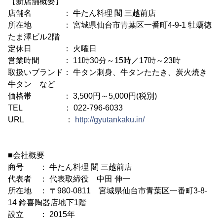
【新店舗概要】
店舗名 ： 牛たん料理 閣 三越前店
所在地 ： 宮城県仙台市青葉区一番町4-9-1 牡蠣徳
たま澤ビル2階
定休日 ： 火曜日
営業時間 ： 11時30分～15時／17時～23時
取扱いブランド： 牛タン刺身、牛タンたたき、炭火焼き
牛タン など
価格帯 ： 3,500円～5,000円(税別)
TEL ： 022-796-6033
URL ：
http://gyutankaku.in/
■会社概要
商号 ： 牛たん料理 閣 三越前店
代表者 ： 代表取締役 中田 伸一
所在地 ： 〒980-0811 宮城県仙台市青葉区一番町3-8-
14 鈴喜陶器店地下1階
設立 ： 2015年