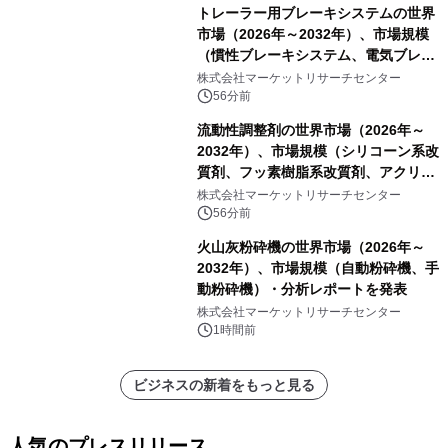
トレーラー用ブレーキシステムの世界
市場（2026年～2032年）、市場規模
（慣性ブレーキシステム、電気ブレー
キシステム、その他）・分析レポート
株式会社マーケットリサーチセンター
を発表
56分前
流動性調整剤の世界市場（2026年～
2032年）、市場規模（シリコーン系改
質剤、フッ素樹脂系改質剤、アクリル
系改質剤、ポリウレタン系改質剤、ワ
株式会社マーケットリサーチセンター
ックス系改質剤）・分析レポートを発
56分前
表
火山灰粉砕機の世界市場（2026年～
2032年）、市場規模（自動粉砕機、手
動粉砕機）・分析レポートを発表
株式会社マーケットリサーチセンター
1時間前
ビジネスの新着をもっと見る
人気のプレスリリース