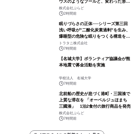
ウスのようなプールと、変わった形の
サウナも 「THE BOXY AWAJI」のお
株式会社ぷらど
得な素泊まり連泊プランで
2時間前
眠りづらさの正体──シリーズ第三回
浅い呼吸が"二酸化炭素過剰"を生み、
爆睡型の危険な眠りをつくる構造を解
説
トラタニ株式会社
7時間前
【名城大学】ボランティア協議会が熊
本地震で募金活動を実施
学校法人 名城大学
7時間前
北前船の歴史が息づく港町・三国湊で
上質な滞在を 「オーベルジュほまち
三國湊」 1泊2食付の旅行商品を発売
株式会社ぷらど
7時間前