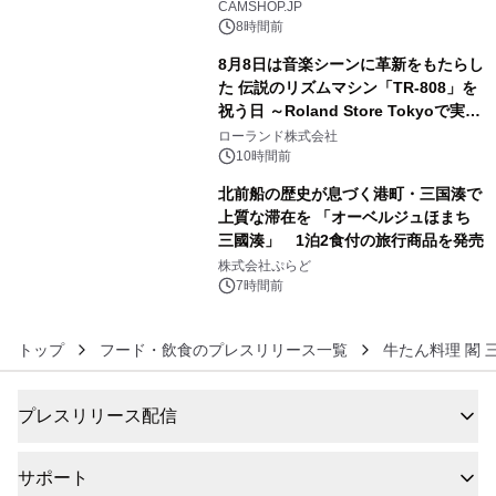
CAMSHOP.JP
8時間前
8月8日は音楽シーンに革新をもたらし
た 伝説のリズムマシン「TR-808」を
祝う日 ～Roland Store Tokyoで実機
5
を展示しての 記念キャンペーンを開
ローランド株式会社
催 英国ラジオ「NTS」の 特別プログ
10時間前
ラムや、「TR-808」を愛する伝説的
北前船の歴史が息づく港町・三国湊で
アーティストを フィーチャーしたアニ
上質な滞在を 「オーベルジュほまち
メーションを公開～
三國湊」 1泊2食付の旅行商品を発売
6
株式会社ぷらど
7時間前
トップ
フード・飲食のプレスリリース一覧
牛たん料理 閣 
プレスリリース配信
サポート