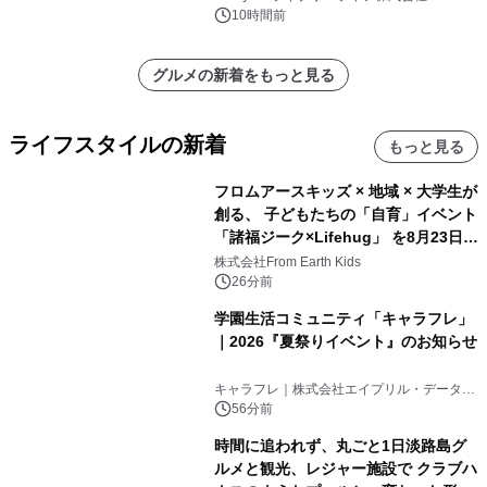
10時間前
グルメの新着をもっと見る
ライフスタイルの新着
もっと見る
フロムアースキッズ × 地域 × 大学生が
創る、 子どもたちの「自育」イベント
「諸福ジーク×Lifehug」 を8月23日
(日)開催
株式会社From Earth Kids
26分前
学園生活コミュニティ「キャラフレ」
｜2026『夏祭りイベント』のお知らせ
キャラフレ｜株式会社エイプリル・データ・
デザインズ
56分前
時間に追われず、丸ごと1日淡路島グ
ルメと観光、レジャー施設で クラブハ