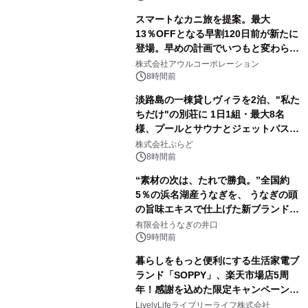
スマートなカニ旅を提案。最大
13％OFFとなる早割120日前が新たに
登場。早めの計画でいつもと変わらぬ
大人の冬旅を。ー夕日ヶ浦温泉「佳松
株式会社アウルコーポレーション
苑 別邸ふうか」ー
8時間前
淡路島の一棟貸しヴィラを2泊、"私た
ちだけ"の別荘に 1日1組・最大8名
様、プールとサウナとジェットバス付
きで Villa Mon Temps AWAJIの連泊
株式会社ぷらど
素泊りプラン
8時間前
“素材の次は、たれで勝負。”全国約
5％の浜名湖産うなぎを、 うなぎの頭
の旨味エキスで仕上げた新ブランド
「井口の誉」誕生
有限会社うなぎの井口
9時間前
暮らしをもっと便利にする生活家電ブ
ランド「SOPPY」、楽天市場店5周
年！感謝を込めた限定キャンペーンを
8月10日より開催
LivelyLifeライブリーライフ株式会社