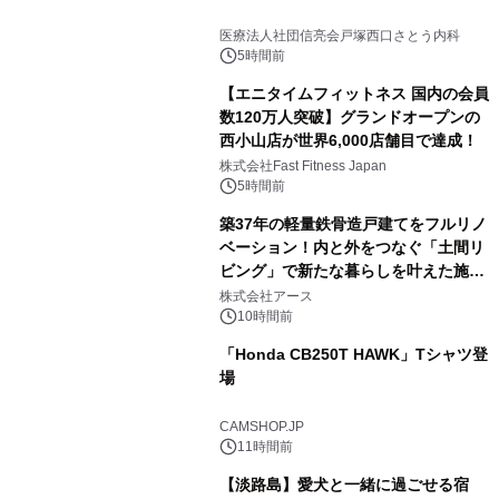
医療法人社団信亮会戸塚西口さとう内科
5時間前
【エニタイムフィットネス 国内の会員
数120万人突破】グランドオープンの
西小山店が世界6,000店舗目で達成！
株式会社Fast Fitness Japan
5時間前
築37年の軽量鉄骨造戸建てをフルリノ
ベーション！内と外をつなぐ「土間リ
ビング」で新たな暮らしを叶えた施工
事例を株式会社アースが公開
株式会社アース
10時間前
「Honda CB250T HAWK」Tシャツ登
場
CAMSHOP.JP
11時間前
【淡路島】愛犬と一緒に過ごせる宿