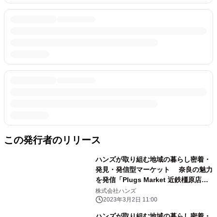
この発行者のリリース
ハンズが取り組む地域の暮らし密着・
発見・発信型マーケット 奈良の魅力
を発信「Plugs Market 近鉄橿原店」
奈良県初、2023年3月15日(水)にオ
株式会社ハンズ
ープン
2023年3月2日 11:00
ハンズが取り組む地域の暮らし密着・