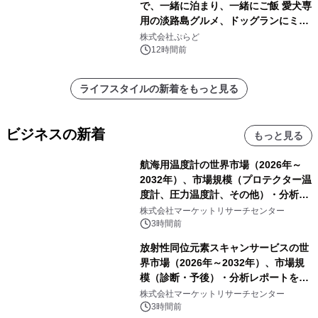
で、一緒に泊まり、一緒にご飯 愛犬専
用の淡路島グルメ、ドッグランにミニ
プール グランピングとトレーラーハウ
株式会社ぷらど
スの2施設で
12時間前
ライフスタイルの新着をもっと見る
ビジネスの新着
もっと見る
航海用温度計の世界市場（2026年～
2032年）、市場規模（プロテクター温
度計、圧力温度計、その他）・分析レ
ポートを発表
株式会社マーケットリサーチセンター
3時間前
放射性同位元素スキャンサービスの世
界市場（2026年～2032年）、市場規
模（診断・予後）・分析レポートを発
表
株式会社マーケットリサーチセンター
3時間前