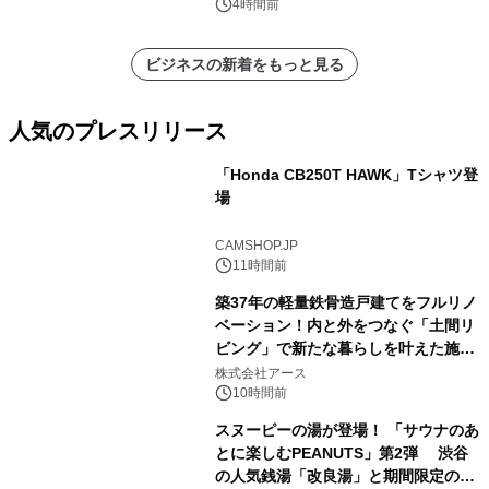
ポートを発表
4時間前
ビジネスの新着をもっと見る
人気のプレスリリース
「Honda CB250T HAWK」Tシャツ登
場
1
CAMSHOP.JP
11時間前
築37年の軽量鉄骨造戸建てをフルリノ
ベーション！内と外をつなぐ「土間リ
ビング」で新たな暮らしを叶えた施工
2
事例を株式会社アースが公開
株式会社アース
10時間前
スヌーピーの湯が登場！ 「サウナのあ
とに楽しむPEANUTS」第2弾 渋谷
の人気銭湯「改良湯」と期間限定のコ