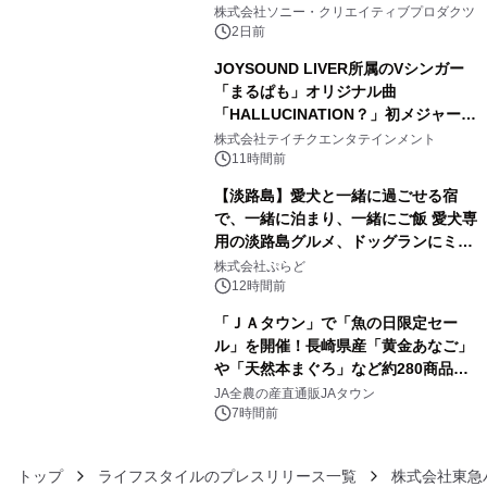
3
ラボレーション サウナイキタイコラ
株式会社ソニー・クリエイティブプロダクツ
ボグッズも発売決定！
2日前
JOYSOUND LIVER所属のVシンガー
「まるぱも」オリジナル曲
「HALLUCINATION？」初メジャー配
4
信リリース決定！
株式会社テイチクエンタテインメント
11時間前
【淡路島】愛犬と一緒に過ごせる宿
で、一緒に泊まり、一緒にご飯 愛犬専
用の淡路島グルメ、ドッグランにミニ
5
プール グランピングとトレーラーハウ
株式会社ぷらど
スの2施設で
12時間前
「ＪＡタウン」で「魚の日限定セー
ル」を開催！長崎県産「黄金あなご」
や「天然本まぐろ」など約280商品を
6
販売！～毎月１０日の定例企画～
JA全農の産直通販JAタウン
7時間前
トップ
ライフスタイルのプレスリリース一覧
株式会社東急