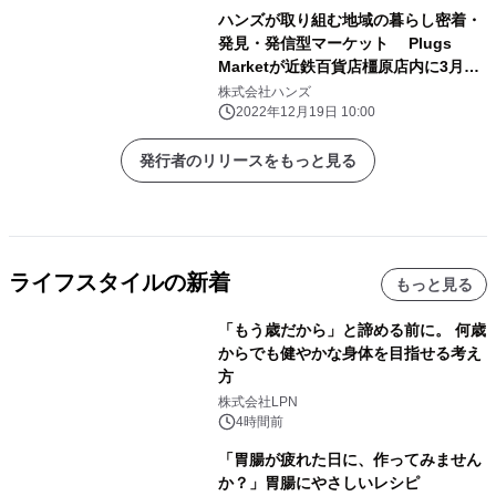
ハンズが取り組む地域の暮らし密着・
発見・発信型マーケット Plugs
Marketが近鉄百貨店橿原店内に3月15
日(水)オープン！
株式会社ハンズ
2022年12月19日 10:00
発行者のリリースをもっと見る
ライフスタイルの新着
もっと見る
「もう歳だから」と諦める前に。 何歳
からでも健やかな身体を目指せる考え
方
株式会社LPN
4時間前
「胃腸が疲れた日に、作ってみません
か？」胃腸にやさしいレシピ