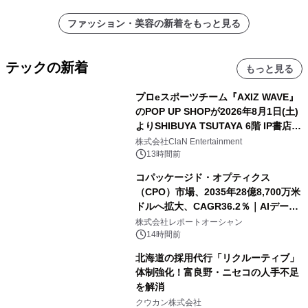
ファッション・美容の新着をもっと見る
テックの新着
もっと見る
プロeスポーツチーム『AXIZ WAVE』
のPOP UP SHOPが2026年8月1日(土)
よりSHIBUYA TSUTAYA 6階 IP書店で
開催決定！！
株式会社ClaN Entertainment
13時間前
コパッケージド・オプティクス
（CPO）市場、2035年28億8,700万米
ドルへ拡大、CAGR36.2％｜AIデータ
センター・高速光通信需要が成長を加
株式会社レポートオーシャン
速
14時間前
北海道の採用代行「リクルーティブ」
体制強化！富良野・ニセコの人手不足
を解消
クウカン株式会社