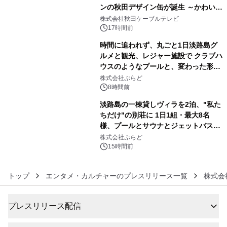
ンの秋田デザイン缶が誕生 ～かわいい
4
秋田犬の子犬と秋田の四季と名所を巡
株式会社秋田ケーブルテレビ
るパッケージ～ 9月1日(火)秋田県内で
17時間前
販売開始
時間に追われず、丸ごと1日淡路島グ
ルメと観光、レジャー施設で クラブハ
ウスのようなプールと、変わった形の
5
サウナも 「THE BOXY AWAJI」のお
株式会社ぷらど
得な素泊まり連泊プランで
8時間前
淡路島の一棟貸しヴィラを2泊、"私た
ちだけ"の別荘に 1日1組・最大8名
様、プールとサウナとジェットバス付
6
きで Villa Mon Temps AWAJIの連泊
株式会社ぷらど
素泊りプラン
15時間前
トップ
エンタメ・カルチャーのプレスリリース一覧
株式会社
プレスリリース配信