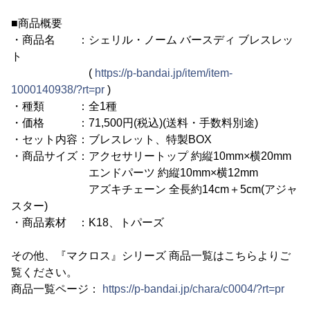
■商品概要
・商品名 ：シェリル・ノーム バースディ ブレスレッ
ト
(
https://p-bandai.jp/item/item-
1000140938/?rt=pr
)
・種類 ：全1種
・価格 ：71,500円(税込)(送料・手数料別途)
・セット内容：ブレスレット、特製BOX
・商品サイズ：アクセサリートップ 約縦10mm×横20mm
エンドパーツ 約縦10mm×横12mm
アズキチェーン 全長約14cm＋5cm(アジャ
スター)
・商品素材 ：K18、トパーズ
その他、『マクロス』シリーズ 商品一覧はこちらよりご
覧ください。
商品一覧ページ：
https://p-bandai.jp/chara/c0004/?rt=pr