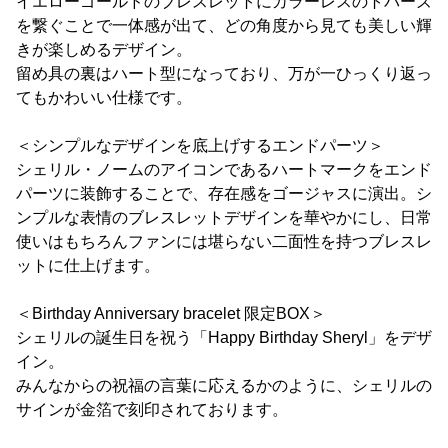
イエローゴールドのブレスレットにカラーレスのトパーズ
を繋ぐことで一体感が出て、どの角度から見ても美しい輝
きが楽しめるデザイン。
留め具の裏はハート型になっており、万が一ひっくり返っ
てもかわいい仕様です。
＜シンプルなデザインを底上げするエンドパーツ＞
シェリル・ノームのアイコンであるハートマークをエンド
パーツに装飾することで、存在感をゴージャスに演出。シ
ンプルな表情のブレスレットデザインを華やかにし、日常
使いはもちろんファンには堪らない二面性を持つブレスレ
ットに仕上げます。
＜Birthday Anniversary bracelet 限定BOX＞
シェリルの誕生日を祝う「Happy Birthday Sheryl」をデザ
イン。
みんなからの祝福の言葉に応えるかのように、シェリルの
サインが金箔で刻印されております。