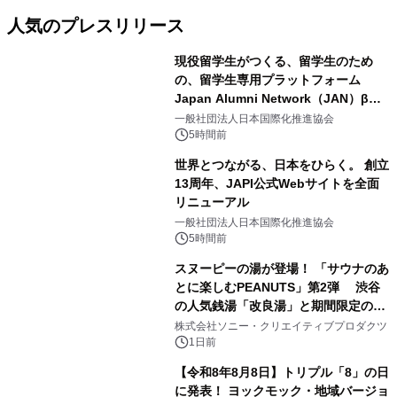
人気のプレスリリース
現役留学生がつくる、留学生のため
の、留学生専用プラットフォーム
Japan Alumni Network（JAN）β版
1
をリリース
一般社団法人日本国際化推進協会
5時間前
世界とつながる、日本をひらく。 創立
13周年、JAPI公式Webサイトを全面
リニューアル
2
一般社団法人日本国際化推進協会
5時間前
スヌーピーの湯が登場！ 「サウナのあ
とに楽しむPEANUTS」第2弾 渋谷
の人気銭湯「改良湯」と期間限定のコ
3
ラボレーション サウナイキタイコラ
株式会社ソニー・クリエイティブプロダクツ
ボグッズも発売決定！
1日前
【令和8年8月8日】トリプル「8」の日
に発表！ ヨックモック・地域バージョ