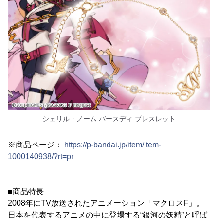
シェリル・ノーム バースディ ブレスレット
※商品ページ：
https://p-bandai.jp/item/item-
1000140938/?rt=pr
■商品特長
2008年にTV放送されたアニメーション「マクロスF」。
日本を代表するアニメの中に登場する“銀河の妖精”と呼ば