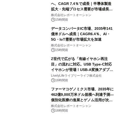
へ、CAGR 7.4％で成長｜半導体製造
拡大・先端プロセス需要が市場成長を
加速
株式会社レポートオーシャン
15時間前
データコンバータIC市場、2035年141
億米ドルへ成長｜CAGR6.4％、AI・
5G・IoT需要が市場拡大を加速
株式会社レポートオーシャン
15時間前
Z世代で広がる「有線イヤホン再注
目」の流れに対応。USB Type-C対応
イヤホンが登場！USB-A変換アダプタ
ー付きでスマホからパソコンまで幅広
LivelyLifeライブリーライフ株式会社
く活用可能
16時間前
ファーマコゲノミクス市場、2035年に
462億9,000万米ドル規模へ到達予測―
個別化医療の進展とゲノム活用が次世
代ヘルスケア投資を加速
株式会社レポートオーシャン
16時間前