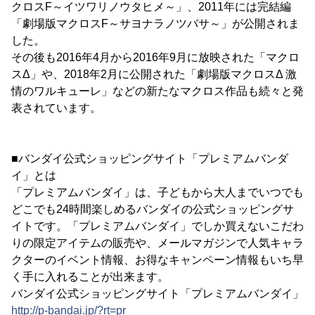
クロスF～イツワリノウタヒメ～」、2011年には完結編
「劇場版マクロスF～サヨナラノツバサ～」が公開されま
した。
その後も2016年4月から2016年9月に放映された「マクロ
スΔ」や、2018年2月に公開された「劇場版マクロスΔ 激
情のワルキューレ」などの新たなマクロス作品も続々と発
表されています。
■バンダイ公式ショッピングサイト「プレミアムバンダ
イ」とは
「プレミアムバンダイ」は、子どもから大人までいつでも
どこでも24時間楽しめるバンダイの公式ショッピングサ
イトです。「プレミアムバンダイ」でしか買えないこだわ
りの限定アイテムの販売や、メールマガジンで人気キャラ
クターのイベント情報、お得なキャンペーン情報もいち早
く手に入れることが出来ます。
バンダイ公式ショッピングサイト「プレミアムバンダイ」
http://p-bandai.jp/?rt=pr