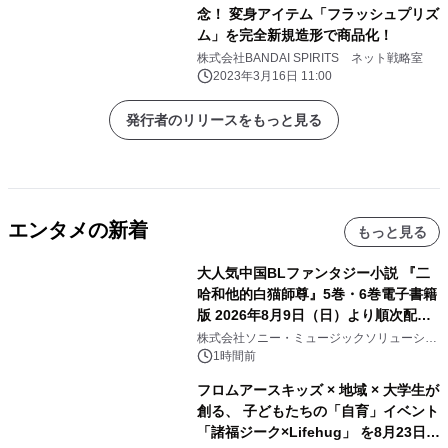
念！ 変身アイテム「フラッシュプリズ
ム」を完全新規造形で商品化！
株式会社BANDAI SPIRITS ネット戦略室
2023年3月16日 11:00
発行者のリリースをもっと見る
エンタメの新着
もっと見る
大人気中国BLファンタジー小説 『二
哈和他的白猫師尊』5巻・6巻電子書籍
版 2026年8月9日（日）より順次配信
開始
株式会社ソニー・ミュージックソリューショ
ンズ
1時間前
フロムアースキッズ × 地域 × 大学生が
創る、 子どもたちの「自育」イベント
「諸福ジーク×Lifehug」 を8月23日