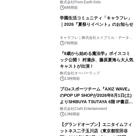
(日)開催
株式会社From Earth Kids
6時間前
学園生活コミュニティ「キャラフレ」
｜2026『夏祭りイベント』のお知らせ
キャラフレ｜株式会社エイプリル・データ・
デザインズ
7時間前
『8歳から始める魔法学』ボイスコミ
ック公開！ 村瀬歩、藤原夏海ら大人気
キャストが出演！
株式会社オーバーラップ
13時間前
プロeスポーツチーム『AXIZ WAVE』
のPOP UP SHOPが2026年8月1日(土)
よりSHIBUYA TSUTAYA 6階 IP書店で
開催決定！！
株式会社ClaN Entertainment
13時間前
【グランドオープン】エニタイムフィ
ットネス二子玉川店（東京都世田谷