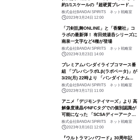
約1/1スケールの『超硬質ブレード』
が登場！
株式会社BANDAI SPIRITS ネット戦略室
2023年3月24日 12:00
「刀剣乱舞ONLINE」と「香蘭社」コ
ラボの最新弾！ 有田焼湯呑シリーズに
南泉一文字など4種が登場
株式会社BANDAI SPIRITS ネット戦略室
2023年3月23日 14:00
プレミアムバンダイライブコマース番
組 「プレバンラボLβ(ラボベータ)」が
3/20(月) 22時より 「バンダイナムコ
Cross Store 東京」で配信決定 ゲス
株式会社BANDAI SPIRITS ネット戦略室
トは宮下草薙・宮下兼史鷹(みやした
2023年3月17日 11:00
けんしょう)さん！
アニメ「デジモンテイマーズ」より 高
解像度液晶やNFCタグでの個別認識が
可能になった 「SCSAディーアーク
ver.松田啓人ULTIMATE」が登場
株式会社BANDAI SPIRITS ネット戦略室
2023年3月16日 12:00
『ウルトラマンパワード』30周年記