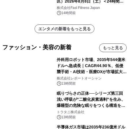
区）2026年8月8日（土）＜24時間年
中無休のフィットネスジム＞
株式会社Fast Fitness Japan
14時間前
エンタメの新着をもっと見る
ファッション・美容の新着
もっと見る
外科用ロボット市場、2035年544億米
ドルへ急成長｜CAGR44.90％、低侵
襲手術・AI技術・医療DXが市場拡大を
牽引
株式会社レポートオーシャン
13時間前
眠りづらさの正体──シリーズ第三回
浅い呼吸が"二酸化炭素過剰"を生み、
爆睡型の危険な眠りをつくる構造を解
説
トラタニ株式会社
13時間前
半導体ガス市場は2035年236億米ドル