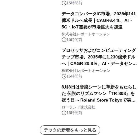
15時間前
データコンバータIC市場、2035年141
億米ドルへ成長｜CAGR6.4％、AI・
5G・IoT需要が市場拡大を加速
株式会社レポートオーシャン
15時間前
プロセッサおよびコンピューティング
チップ市場、2035年に1,230億米ドル
へ｜CAGR 20.8％、AI・データセンタ
ー需要が成長を牽引
株式会社レポートオーシャン
16時間前
8月8日は音楽シーンに革新をもたらし
た 伝説のリズムマシン「TR-808」を
祝う日 ～Roland Store Tokyoで実機
を展示しての 記念キャンペーンを開
ローランド株式会社
催 英国ラジオ「NTS」の 特別プログ
16時間前
ラムや、「TR-808」を愛する伝説的
アーティストを フィーチャーしたアニ
テックの新着をもっと見る
メーションを公開～