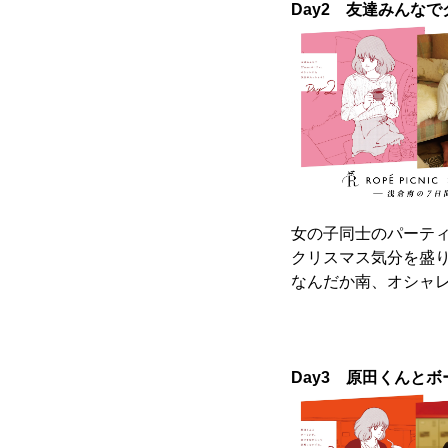
Day2 友達みんな
女の子同士のパーテ
クリスマス気分を盛
なんだか南、オシャ
Day3 原田くんと