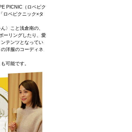
PICNIC（ロペピク
、「ロペピクニック×タ
ゃん〉こと浅倉南の、
ボーリングしたり、愛
コンテンツとなってい
クの洋服のコーディネ
とも可能です。