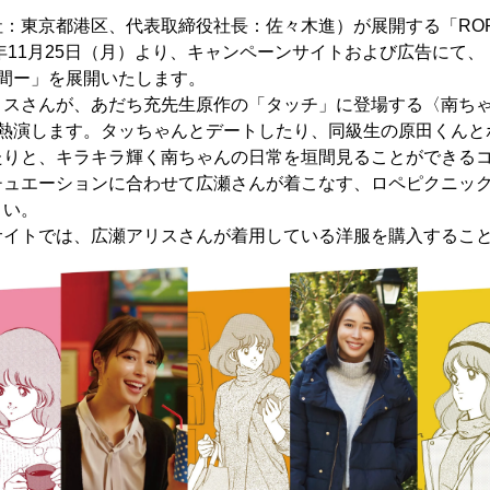
：東京都港区、代表取締役社長：佐々木進）が展開する「ROPE 
9年11月25日（月）より、キャンペーンサイトおよび広告にて
間ー」を展開いたします。
リスさんが、あだち充先生原作の「タッチ」に登場する〈南ち
を熱演します。タッちゃんとデートしたり、同級生の原田くんと
たりと、キラキラ輝く南ちゃんの日常を垣間見ることができる
チュエーションに合わせて広瀬さんが着こなす、ロペピクニッ
さい。
サイトでは、広瀬アリスさんが着用している洋服を購入するこ