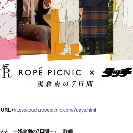
URL>
https://touch.ropepicnic.com/7days.html
ッチ ー浅倉南の7日間ー」 詳細