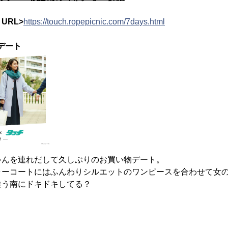
URL>
https://touch.ropepicnic.com/7days.html
デート
ゃんを連れだして久しぶりのお買い物デート。
ラーコートにはふんわりシルエットのワンピースを合わせて女
違う南にドキドキしてる？