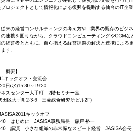
時に世界中のエンジニアが連携して被災地の支援を行ったHack f
プロジェクトとして情報化による復興を提唱する仙台のIT企
従来の経営コンサルティングの考え方やIT業界の既存のビジ
との連携を図りながら、クラウドコンピューティングやCGMな
業の経営者とともに、自ら抱える経営課題の解決と連携による
きます。
ト 概要】
2011キックオフ・交流会
日(水)15:30～19:30
ネスセンター大手町 2階セミナー室
手町2-3-6 三菱総合研究所ビル2F)
SA2011キックオフ
0 はじめに JASISA事務局長 森戸 裕一
0 講演 小さな組織の非常識なスピード経営 JASISA会長