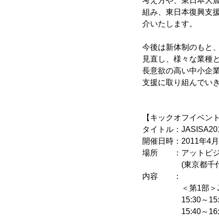
考え方や、東日本大震災
組み、東日本復興支援
介いたします。
今後は新体制のもと、
見直し、様々な業種
長意欲の高い中小企
支援に取り組んでい
【キックオフイベン
タイトル：JASISA
開催日時：2011年4月20
場所 ：アットビジ
(東京都千代田区大
内容 ：
＜第1部＞JASI
15:30～15:4
15:40～16:4