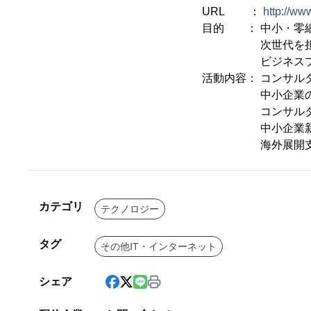
URL ：
http://www
目的 ： 中小・零
次世代を担うコ
ビジネスプロデュ
活動内容： コンサル
中小企業の価値創
コンサルタントマ
中小企業新事業活
海外展開支援(中
カテゴリ
テクノロジー
タグ
その他IT・インターネット
シェア