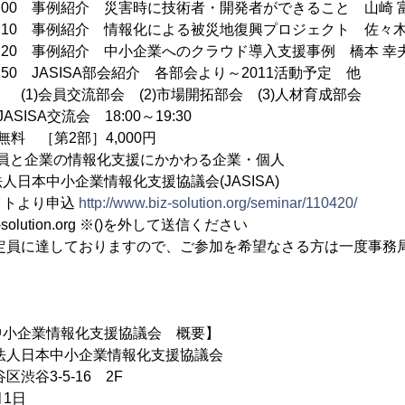
0 事例紹介 災害時に技術者・開発者ができること 山崎 富
0 事例紹介 情報化による被災地復興プロジェクト 佐々木 
0 事例紹介 中小企業へのクラウド導入支援事例 橋本 幸夫
 JASISA部会紹介 各部会より～2011活動予定 他
会 (2)市場開拓部会 (3)人材育成部会
交流会 18:00～19:30
料 ［第2部］4,000円
会員と企業の情報化支援にかかわる企業・個人
日本中小企業情報化支援協議会(JASISA)
トより申込
http://www.biz-solution.org/seminar/110420/
-solution.org ※()を外して送信ください
達しておりますので、ご参加を希望なさる方は一度事務局
中小企業情報化支援協議会 概要】
法人日本中小企業情報化支援協議会
渋谷3-5-16 2F
月1日