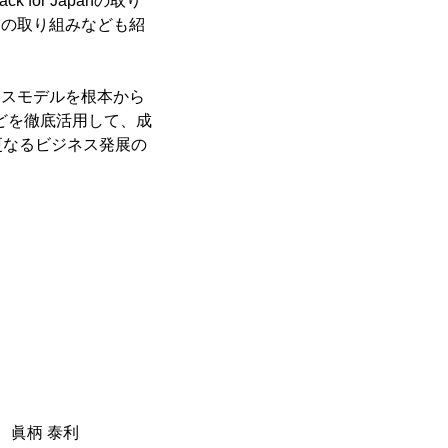
or Japanの取り
業の取り組みなども紹
ネスモデルを根本から
どを徹底活用して、成
更なるビジネス発展の
 眞柄 泰利