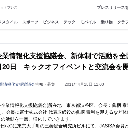
プレスリリース
アットプレス
フスタイル
スポーツ
ビジネス
テック
モバイル
乗り物
クラ
企業情報化支援協議会、新体制で活動を
月20日 キックオフイベントと交流会を
業情報化支援協議会
告知・募集
2011年4月15日 11:00
企業情報化支援協議会(所在地：東京都渋谷区、会長：眞柄 泰利、以
え、会長に富士株式会社 代表取締役の眞柄 泰利を迎えるなど
援の活動を一層、強化していきます。
20日(水)に東京大手町の三菱総合研究所ビルにて、JASISA会