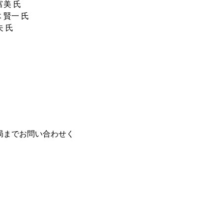
美 氏
賢一 氏
 氏
までお問い合わせく