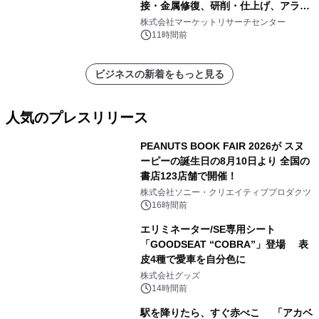
接・金属修復、研削・仕上げ、アライ
メント、その他）・分析レポートを発
株式会社マーケットリサーチセンター
表
11時間前
ビジネスの新着をもっと見る
人気のプレスリリース
PEANUTS BOOK FAIR 2026が スヌ
ーピーの誕生日の8月10日より 全国の
書店123店舗で開催！
1
株式会社ソニー・クリエイティブプロダクツ
16時間前
エリミネーター/SE専用シート
「GOODSEAT “COBRA”」登場 表
皮4種で愛車を自分色に
2
株式会社グッズ
14時間前
駅を降りたら、すぐ赤べこ 「アカベ