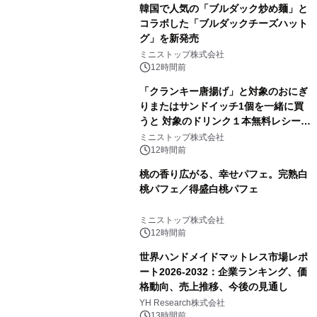
韓国で人気の「ブルダック炒め麺」と
コラボした「ブルダックチーズハット
グ」を新発売
ミニストップ株式会社
12時間前
「クランキー唐揚げ」と対象のおにぎ
りまたはサンドイッチ1個を一緒に買
うと 対象のドリンク１本無料レシート
クーポンもらえる！※1
ミニストップ株式会社
12時間前
桃の香り広がる、幸せパフェ。完熟白
桃パフェ／得盛白桃パフェ
ミニストップ株式会社
12時間前
世界ハンドメイドマットレス市場レポ
ート2026-2032：企業ランキング、価
格動向、売上推移、今後の見通し
YH Research株式会社
13時間前