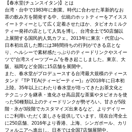
【春水堂(チュンスイタン)】とは
台湾・台中で1983年に創業。時代に合わせた革新的なお
茶の飲み方を開発する中、伝統のホットティーをアイスス
イートティーとして広く定着させたほか、タピオカミルク
ティー発祥の店として人気を博し、台湾全土で50店舗以
上展開する国民的人気カフェ。2013年に東京・代官山へ
日本初出店した際には3時間待ちの行列ができる店とな
り、ヘルシーで素材感たっぷりのティードリンクやスイー
ツで“台湾スイーツブーム”を巻き起こしました。東京、大
阪、福岡など全国に15店舗を展開中。
また、春水堂がプロデュースする台湾最大規模のティース
タンド『TP TEA(ティーピーティー)』が2018年に日本初
上陸。35年以上にわたり春水堂が培ってきたお茶文化と
テクニックを継承・進化させ高品質な茶葉やタピオカを使
った50種類以上のティードリンクが勢ぞろい。甘さが5段
階・氷が3段階でカスタマイズ出来るなど、よりデイリー
にご利用いただく楽しさを提供しています。現在台湾全土
に250店舗、2016年より香港、上海、シンガポール、カリ
フォルニアへ進出し、日本では全国7店舗展開中。