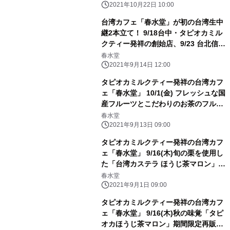
2021年10月22日 10:00
台湾カフェ「春水堂」が初の台湾生中
継2本立て！ 9/18台中・タピオカミル
クティー発祥の創始店、9/23 台北信義
店に現地ガイドが潜入
春水堂
2021年9月14日 12:00
タピオカミルクティー発祥の台湾カフ
ェ「春水堂」 10/1(金) フレッシュな国
産フルーツとこだわりのお茶のフルー
ツティー第3弾「果肉茶 梨鉄観音」
春水堂
2021年9月13日 09:00
タピオカミルクティー発祥の台湾カフ
ェ「春水堂」 9/16(木)旬の栗を使用し
た「台湾カステラ ほうじ茶マロン」期
間限定新発売
春水堂
2021年9月1日 09:00
タピオカミルクティー発祥の台湾カフ
ェ「春水堂」 9/16(木)秋の味覚「タピ
オカほうじ茶マロン」期間限定再販売