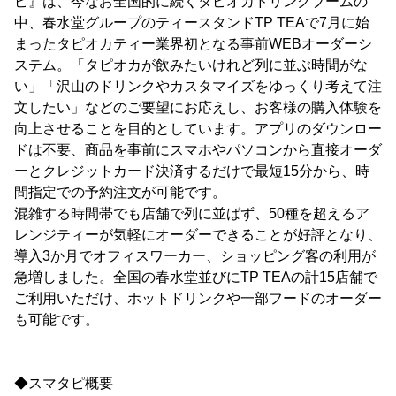
ピ』は、今なお全国的に続くタピオカドリンクブームの
中、春水堂グループのティースタンドTP TEAで7月に始
まったタピオカティー業界初となる事前WEBオーダーシ
ステム。「タピオカが飲みたいけれど列に並ぶ時間がな
い」「沢山のドリンクやカスタマイズをゆっくり考えて注
文したい」などのご要望にお応えし、お客様の購入体験を
向上させることを目的としています。アプリのダウンロー
ドは不要、商品を事前にスマホやパソコンから直接オーダ
ーとクレジットカード決済するだけで最短15分から、時
間指定での予約注文が可能です。
混雑する時間帯でも店舗で列に並ばず、50種を超えるア
レンジティーが気軽にオーダーできることが好評となり、
導入3か月でオフィスワーカー、ショッピング客の利用が
急増しました。全国の春水堂並びにTP TEAの計15店舗で
ご利用いただけ、ホットドリンクや一部フードのオーダー
も可能です。
◆スマタピ概要