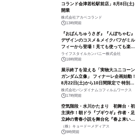
コランド会津若松駅前店」8月8日(土)
開業
3
株式会社アカベコランド
13時間前
『おぱんちゅうさぎ』『んぽちゃむ』
デザインのコスメ＆メイクパフがミル
フィーから登場！見ても使っても楽し
4
い、ポップでキュートなコレクショ
ライフスタイルカンパニー株式会社
ン。
18時間前
展示終了を迎える「実物大ユニコーン
ガンダム立像」 フィナーレ企画始動！
8月22日(土)から10日間限定で 特別映
5
像『UNICORN GUNDAM Statue ―
株式会社バンダイナムコフィルムワークス
BEYOND POSSIBILITY ―』を上映！
17時間前
空気階段・水川かたまり 初舞台・初
主演作！朝ドラ『ブギウギ』作者・足
立紳の青春小説を舞台化『春よ来い、
6
マジで来い』キービジュアル解禁！
（株）キョードーメディアス
9時間前