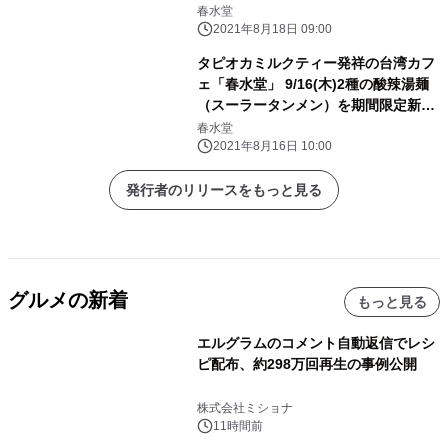
決定
春水堂
2021年8月18日 09:00
タピオカミルクティー発祥の台湾カフ
ェ「春水堂」 9/16(木)2種の酸辣湯麺
（スーラータンメン）を期間限定新発
売
春水堂
2021年8月16日 10:00
発行者のリリースをもっと見る
グルメの新着
もっと見る
エルグラムのコメント自動返信でレシ
ピ配布、約298万回再生の事例公開
株式会社ミショナ
11時間前