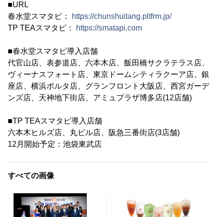
■URL
春水堂スマタピ：
https://chunshuitang.pltfrm.jp/
TP TEAスマタピ：
https://smatapi.com
■春水堂スマタピ導入店舗
代官山店、表参道店、六本木店、飯田橋サクラテラス店、
ヴィーナスフォート店、東京ドームシティラクーア店、銀
座店、横浜ポルタ店、グランフロント大阪店、西宮ガーデ
ンズ店、天神地下街店、アミュプラザ博多店(12店舗)
■TP TEAスマタピ導入店舗
六本木ヒルズ店、丸ビル店、阪急三番街店(3店舗)
12月開始予定：池袋東武店
すべての画像