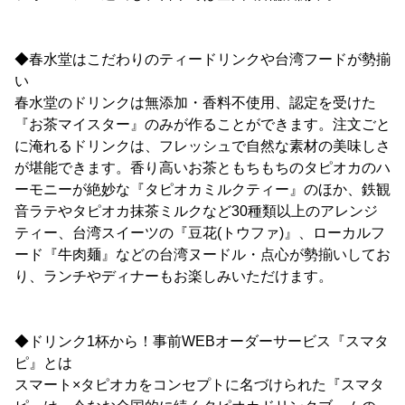
◆春水堂はこだわりのティードリンクや台湾フードが勢揃
い
春水堂のドリンクは無添加・香料不使用、認定を受けた
『お茶マイスター』のみが作ることができます。注文ごと
に淹れるドリンクは、フレッシュで自然な素材の美味しさ
が堪能できます。香り高いお茶ともちもちのタピオカのハ
ーモニーが絶妙な『タピオカミルクティー』のほか、鉄観
音ラテやタピオカ抹茶ミルクなど30種類以上のアレンジ
ティー、台湾スイーツの『豆花(トウファ)』、ローカルフ
ード『牛肉麺』などの台湾ヌードル・点心が勢揃いしてお
り、ランチやディナーもお楽しみいただけます。
◆ドリンク1杯から！事前WEBオーダーサービス『スマタ
ピ』とは
スマート×タピオカをコンセプトに名づけられた『スマタ