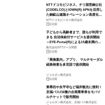
NTTドコモビジネス、チリ国営銅公社
(CODELCO)とIOWN(R) APNを活用し
た銅鉱山遠隔オペレーション高度化に
向けた調査・実証を開始
NTTドコモビジネス株式会社
1日前
子どもから高齢者まで、誰もが利用で
きる 自治体給付サービスを提供開始
～EYE-Portal(R)による15歳未満の本
人認証と デジタルデバイド対策で実現
株式会社NTTデータ関西
～
1日前
「乗換案内」アプリ、 マルチモーダル
経路検索を多言語で提供開始
ジョルダン株式会社
1日前
東尋坊や永平寺など福井観光に便利！
京福バスの6種の企画乗車券をモバイ
ルチケットで販売開始
ジョルダン株式会社、京福バス株式会社