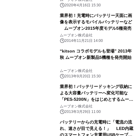
2020年4月16日 15:30
業界初！充電時にバッテリー天面に画
像を表示するモバイルバッテリーなど
ムーブオン2015年度モデル5種発売
ムーブオン株式会社
2014年11月21日 14:00
“kitson コラボモデルも登場” 2013年
秋 ムーブオン新製品5機種を発売開始
ムーブオン株式会社
2013年9月20日 15:30
業界初！バッテリードッキング収納に
よる大容量バッテリーへ変化可能な
「PES-5200N」をはじめとするムーブ
オン2013年春モデル3機種発売開始
ムーブオン株式会社
2013年3月29日 11:00
バッテリーからの充電時に「電流の流
れ、速さが目で見える！」 LED内蔵
のスマートフォン充電用USBケーブル