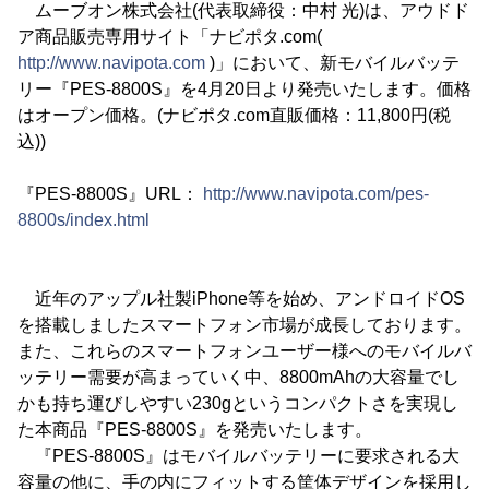
ムーブオン株式会社(代表取締役：中村 光)は、アウドド
ア商品販売専用サイト「ナビポタ.com(
http://www.navipota.com
)」において、新モバイルバッテ
リー『PES-8800S』を4月20日より発売いたします。価格
はオープン価格。(ナビポタ.com直販価格：11,800円(税
込))
『PES-8800S』URL：
http://www.navipota.com/pes-
8800s/index.html
近年のアップル社製iPhone等を始め、アンドロイドOS
を搭載しましたスマートフォン市場が成長しております。
また、これらのスマートフォンユーザー様へのモバイルバ
ッテリー需要が高まっていく中、8800mAhの大容量でし
かも持ち運びしやすい230gというコンパクトさを実現し
た本商品『PES-8800S』を発売いたします。
『PES-8800S』はモバイルバッテリーに要求される大
容量の他に、手の内にフィットする筐体デザインを採用し