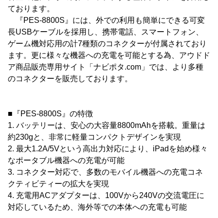
ております。
『PES-8800S』には、外での利用も簡単にできる可変
長USBケーブルを採用し、携帯電話、スマートフォン、
ゲーム機対応用の計7種類のコネクターが付属されており
ます。更に様々な機器への充電を可能とする為、アウドド
ア商品販売専用サイト「ナビポタ.com」では、より多種
のコネクターを販売しております。
■『PES-8800S』の特徴
1. バッテリーは、安心の大容量8800mAhを搭載。重量は
約230gと、非常に軽量コンパクトデザインを実現
2. 最大1.2A/5Vという高出力対応により、iPadを始め様々
なポータブル機器への充電が可能
3. コネクター対応で、多数のモバイル機器への充電コネ
クティビティーの拡大を実現
4. 充電用ACアダプターは、100Vから240Vの交流電圧に
対応しているため、海外等での本体への充電も可能