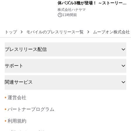
体パズル3種が登場！ ～ストーリーと
6
ギミックが融合した 大人の体験型パズ
株式会社ハナヤマ
ルが8月7日(金)12時より先行予約受付
11時間前
開始～
トップ
モバイルのプレスリリース一覧
ムーブオン株式会社
プレスリリース配信
サポート
関連サービス
•
運営会社
•
パートナープログラム
•
利用規約