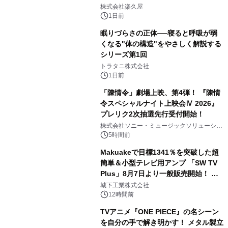
2
メニューを提供
株式会社楽久屋
1日前
眠りづらさの正体──寝ると呼吸が弱
くなる"体の構造"をやさしく解説する
シリーズ第1回
3
トラタニ株式会社
1日前
「陳情令」劇場上映、第4弾！ 『陳情
令スペシャルナイト上映会Ⅳ 2026』
プレリク2次抽選先行受付開始！
4
株式会社ソニー・ミュージックソリューショ
ンズ
5時間前
Makuakeで目標1341％を突破した超
簡単＆小型テレビ用アンプ 「SW TV
Plus」8月7日より一般販売開始！ ケ
5
ーブル1本つなぐだけ、テレビの音が
城下工業株式会社
ぐっと豊かに
12時間前
TVアニメ『ONE PIECE』の名シーン
を自分の手で解き明かす！ メタル製立