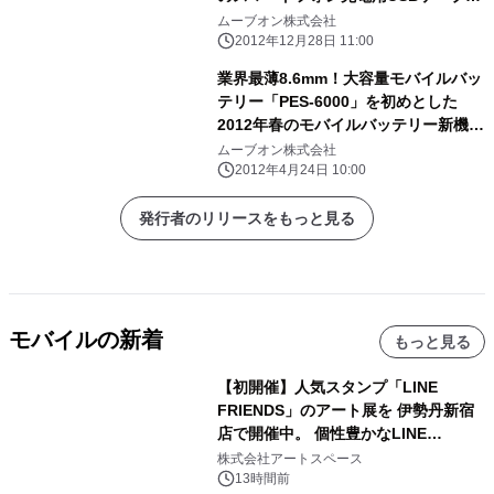
を発売開始
ムーブオン株式会社
2012年12月28日 11:00
業界最薄8.6mm！大容量モバイルバッ
テリー「PES-6000」を初めとした
2012年春のモバイルバッテリー新機
種 3モデルを発売開始
ムーブオン株式会社
2012年4月24日 10:00
発行者のリリースをもっと見る
モバイルの新着
もっと見る
【初開催】人気スタンプ「LINE
FRIENDS」のアート展を 伊勢丹新宿
店で開催中。 個性豊かなLINE
FRIENDSの仲間たちが インテリアア
株式会社アートスペース
ートとして新たな魅力を発信。
13時間前