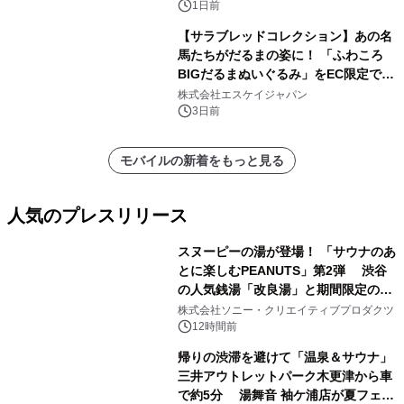
1日前
【サラブレッドコレクション】あの名
馬たちがだるまの姿に！ 「ふわころ
BIGだるまぬいぐるみ」をEC限定で受
注販売開始
株式会社エスケイジャパン
3日前
モバイルの新着をもっと見る
人気のプレスリリース
スヌーピーの湯が登場！ 「サウナのあ
とに楽しむPEANUTS」第2弾 渋谷
の人気銭湯「改良湯」と期間限定のコ
1
ラボレーション サウナイキタイコラ
株式会社ソニー・クリエイティブプロダクツ
ボグッズも発売決定！
12時間前
帰りの渋滞を避けて「温泉＆サウナ」
三井アウトレットパーク木更津から車
で約5分 湯舞音 袖ケ浦店が夏フェア