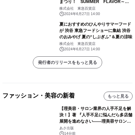
まつり！ SUMMER FLAVOR～
「Foodshow Special Week」開催
株式会社 東急百貨店
2024年6月27日 14:00
夏におすすめのひんやりサマーフード
が 渋谷 東急フードショーに集結 渋谷
のおみやげ 夏の“しぶぎふ”＆夏の涼味
株式会社 東急百貨店
2024年6月27日 14:00
発行者のリリースをもっと見る
ファッション・美容の新着
もっと見る
【理美容・サロン業界の人手不足を解
決！】著 『人手不足に悩んだら多店舗
展開を進めなさい――理美容サロン
「多店舗展開」の教科書』2026年8月
あさ出版
24日（月）発売
14分前