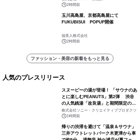
イストセラム』
2時間前
玉川高島屋、京都高島屋にて
FUKUBISUI POPUP開催
福美人株式会社
2時間前
ファッション・美容の新着をもっと見る
人気のプレスリリース
スヌーピーの湯が登場！ 「サウナのあ
とに楽しむPEANUTS」第2弾 渋谷
の人気銭湯「改良湯」と期間限定のコ
1
ラボレーション サウナイキタイコラ
株式会社ソニー・クリエイティブプロダクツ
ボグッズも発売決定！
1時間前
帰りの渋滞を避けて「温泉＆サウナ」
三井アウトレットパーク木更津から車
で約5分 湯舞音 袖ケ浦店が夏フェア