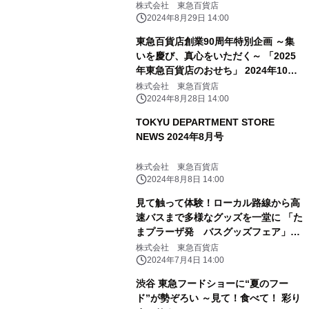
を取り揃えた「SHIBUYA FOOD
株式会社 東急百貨店
DUNGEON」を開催！
2024年8月29日 14:00
東急百貨店創業90周年特別企画 ～集
いを慶び、真心をいただく～ 「2025
年東急百貨店のおせち」 2024年10月1
日（火）から承り開始
株式会社 東急百貨店
2024年8月28日 14:00
TOKYU DEPARTMENT STORE
NEWS 2024年8月号
株式会社 東急百貨店
2024年8月8日 14:00
見て触って体験！ローカル路線から高
速バスまで多様なグッズを一堂に 「た
まプラーザ発 バスグッズフェア」を
開催
株式会社 東急百貨店
2024年7月4日 14:00
渋谷 東急フードショーに“夏のフー
ド”が勢ぞろい ～見て！食べて！ 彩り