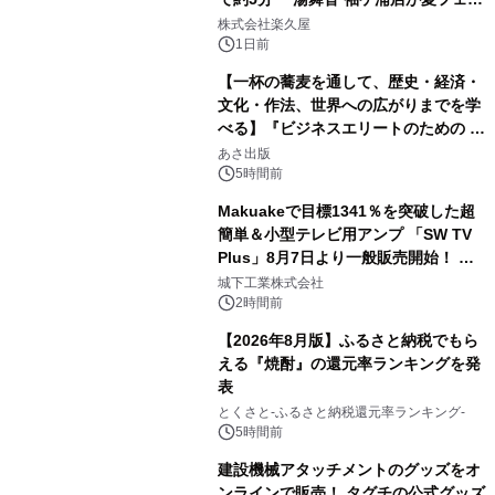
2
メニューを提供
株式会社楽久屋
1日前
【一杯の蕎麦を通して、歴史・経済・
文化・作法、世界への広がりまでを学
べる】『ビジネスエリートのための 教
3
養としての蕎麦』2026年8月25日
あさ出版
（火）発売
5時間前
Makuakeで目標1341％を突破した超
簡単＆小型テレビ用アンプ 「SW TV
Plus」8月7日より一般販売開始！ ケ
4
ーブル1本つなぐだけ、テレビの音が
城下工業株式会社
ぐっと豊かに
2時間前
【2026年8月版】ふるさと納税でもら
える『焼酎』の還元率ランキングを発
表
5
とくさと-ふるさと納税還元率ランキング-
5時間前
建設機械アタッチメントのグッズをオ
ンラインで販売！ タグチの公式グッズ