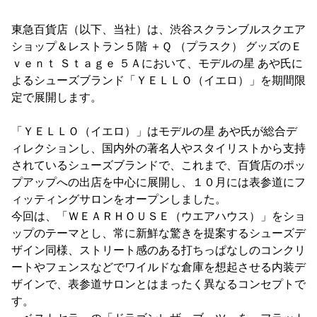
東急百貨店（以下、当社）は、渋谷スクランブルスクエア
ショップ＆レストラン５階 ＋Ｑ （プラスク） グッズのＥ
ｖｅｎｔ Ｓｔａｇｅ ５Ａにおいて、モデルの星 あや氏に
よるシューズブランド「ＹＥＬＬＯ（イエロ）」を期間限
定で展開します。
「ＹＥＬＬＯ（イエロ）」はモデルの星 あや氏が総合デ
ィレクションし、国内外の著名人やスタイリストから支持
されているシューズブランドで、これまで、百貨店のポッ
プアップへの出店を中心に展開し、１０月には表参道にフ
ィッティングサロンをオープンしました。
今回は、「ＷＥＡＲＨＯＵＳＥ（ウエアハウス）」をショ
ップのテーマとし、常に新鮮な驚きを提案するシューズデ
ザイン同様、ストリート感のある打ちっぱなしのコンクリ
ートやフェンスなどでワイルドな倉庫を想起させる内装デ
ザインで、表参道サロンとはまったく異なるコンセプトで
す。