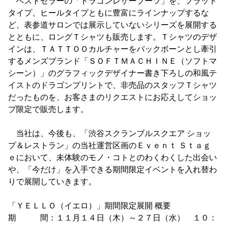
ベストセラーの「ドラゴンレザーブーツ」を、フラット
タイプ、ヒールタイプともに豊富にラインナップするな
ど、表参道サロンでは展示していないシリーズを展開する
とともに、ロングＴシャツも販売します。Ｔシャツのデザ
インは、ＴＡＴＴＯＯカルチャーをバックボーンとし牽引
するメンズブランド「ＳＯＦＴＭＡＣＨＩＮＥ（ソフトマ
シーン）」のグラフィックデザイナー書き下ろしの和風テ
イストのドラゴンプリントで、非売品のスタッフＴシャツ
だったものを、お客さまのリクエストにお応えしてショッ
プ限定で販売します。
当社は、今後も、「渋谷スクランブルスクエア ショッ
プ＆レストラン」の当社運営区画のＥｖｅｎｔ Ｓｔａｇ
ｅにおいて、未体験のモノ・コトとのわくわくした出会い
や、「今だけ」を入手できる期間限定イベントを入れ替わ
りで展開していきます。
「ＹＥＬＬＯ（イエロ）」期間限定展開 概要
期 間：１１月１４日（木）～２７日（水） １０：