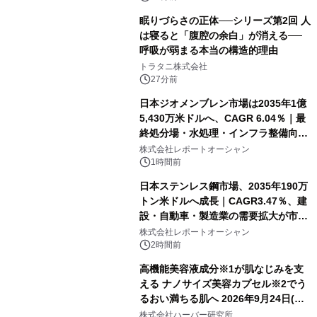
眠りづらさの正体──シリーズ第2回 人
は寝ると「腹腔の余白」が消える──
呼吸が弱まる本当の構造的理由
トラタニ株式会社
27分前
日本ジオメンブレン市場は2035年1億
5,430万米ドルへ、CAGR 6.04％｜最
終処分場・水処理・インフラ整備向け
需要拡大
株式会社レポートオーシャン
1時間前
日本ステンレス鋼市場、2035年190万
トン米ドルへ成長｜CAGR3.47％、建
設・自動車・製造業の需要拡大が市場
を牽引
株式会社レポートオーシャン
2時間前
高機能美容液成分※1が肌なじみを支
える ナノサイズ美容カプセル※2でう
るおい満ちる肌へ 2026年9月24日(木)
よりリニューアル新発売 『ディープモ
株式会社ハーバー研究所