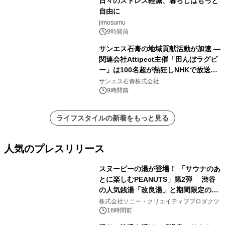
日々のストレス軽減、暮らしはもっと
自由に
jimosumu
9時間前
サンエス石膏の地域貢献活動が加速 ―
関連会社Attipect主催「田んぼラグビ
ー」は100名超が熱狂しNHKで放送さ
れました。
サンエス石膏株式会社
9時間前
ライフスタイルの新着をもっと見る
人気のプレスリリース
スヌーピーの湯が登場！ 「サウナのあ
とに楽しむPEANUTS」第2弾 渋谷
の人気銭湯「改良湯」と期間限定のコ
1
ラボレーション サウナイキタイコラ
株式会社ソニー・クリエイティブプロダクツ
ボグッズも発売決定！
16時間前