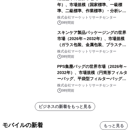
年）、市場規模（国家標準、一級標
準、二級標準、作業標準）・分析レポ
ートを発表
株式会社マーケットリサーチセンター
9時間前
スキンケア製品パッケージングの世界
市場（2026年～2032年）、市場規模
（ガラス包装、金属包装、プラスチッ
ク包装、その他）・分析レポートを発
株式会社マーケットリサーチセンター
表
9時間前
PPS集塵バッグの世界市場（2026年～
2032年）、市場規模（円筒形フィルタ
ーバッグ、平袋型フィルターバッグ、
プリーツフィルターバッグ、その
株式会社マーケットリサーチセンター
他）・分析レポートを発表
9時間前
ビジネスの新着をもっと見る
モバイルの新着
もっと見る