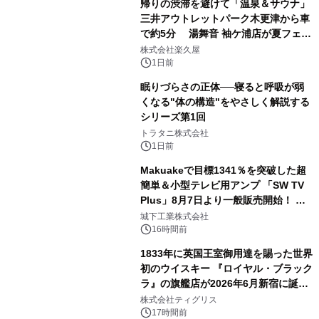
帰りの渋滞を避けて「温泉＆サウナ」
三井アウトレットパーク木更津から車
で約5分 湯舞音 袖ケ浦店が夏フェア
2
メニューを提供
株式会社楽久屋
1日前
眠りづらさの正体──寝ると呼吸が弱
くなる"体の構造"をやさしく解説する
シリーズ第1回
3
トラタニ株式会社
1日前
Makuakeで目標1341％を突破した超
簡単＆小型テレビ用アンプ 「SW TV
Plus」8月7日より一般販売開始！ ケ
4
ーブル1本つなぐだけ、テレビの音が
城下工業株式会社
ぐっと豊かに
16時間前
1833年に英国王室御用達を賜った世界
初のウイスキー 『ロイヤル・ブラック
ラ』の旗艦店が2026年6月新宿に誕
5
生 バカルディ ジャパンと連携した
株式会社ティグリス
没入型バー「BAR Arca」
17時間前