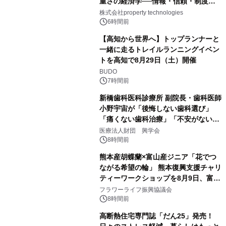
重さの経済学──情報・信頼・制度を
PropTechはどう組み替えるか）｜
株式会社property technologies
PropTech-Lab
6時間前
【高知から世界へ】トップランナーと
一緒に走るトレイルランニングイベン
トを高知で8月29日（土）開催
BUDO
7時間前
新橋歯科医科診療所 副院長・歯科医師
小野宇宙が「後悔しない歯科選び」
「痛くない歯科治療」「不安がない治
療計画」をテーマに専門監修
医療法人財団 興学会
8時間前
熊本産胡蝶蘭×富山産ジニア「花でつ
ながる希望の輪」 熊本復興支援チャリ
ティーワークショップを8月9日、富
山・射水で開催
フラワーライフ振興協議会
8時間前
高断熱住宅専門誌「だん25」発売！