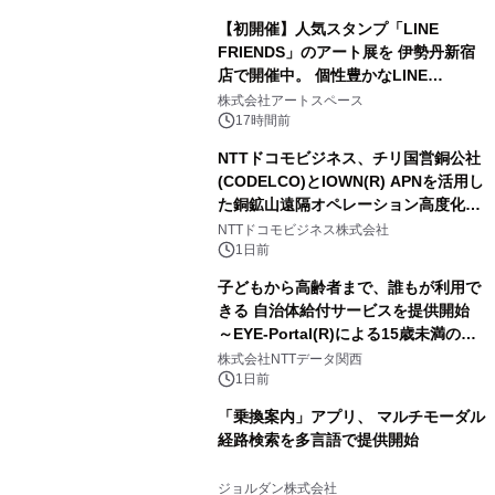
【初開催】人気スタンプ「LINE
FRIENDS」のアート展を 伊勢丹新宿
店で開催中。 個性豊かなLINE
FRIENDSの仲間たちが インテリアア
株式会社アートスペース
ートとして新たな魅力を発信。
17時間前
NTTドコモビジネス、チリ国営銅公社
(CODELCO)とIOWN(R) APNを活用し
た銅鉱山遠隔オペレーション高度化に
向けた調査・実証を開始
NTTドコモビジネス株式会社
1日前
子どもから高齢者まで、誰もが利用で
きる 自治体給付サービスを提供開始
～EYE-Portal(R)による15歳未満の本
人認証と デジタルデバイド対策で実現
株式会社NTTデータ関西
～
1日前
「乗換案内」アプリ、 マルチモーダル
経路検索を多言語で提供開始
ジョルダン株式会社