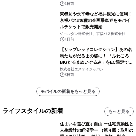
1日前
東尋坊や永平寺など福井観光に便利！
京福バスの6種の企画乗車券をモバイ
ルチケットで販売開始
ジョルダン株式会社、京福バス株式会社
1日前
【サラブレッドコレクション】あの名
馬たちがだるまの姿に！ 「ふわころ
BIGだるまぬいぐるみ」をEC限定で受
注販売開始
株式会社エスケイジャパン
3日前
モバイルの新着をもっと見る
ライフスタイルの新着
もっと見る
住まいを選び直す自由 ー住宅流動性と
人生設計の経済学ー （第４回：取引の