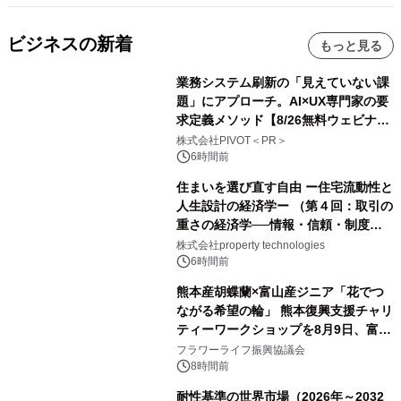
ビジネスの新着
もっと見る
業務システム刷新の「見えていない課
題」にアプローチ。AI×UX専門家の要
求定義メソッド【8/26無料ウェビナ
ー】株式会社PIVOT
株式会社PIVOT＜PR＞
6時間前
住まいを選び直す自由 ー住宅流動性と
人生設計の経済学ー （第４回：取引の
重さの経済学──情報・信頼・制度を
PropTechはどう組み替えるか）｜
株式会社property technologies
PropTech-Lab
6時間前
熊本産胡蝶蘭×富山産ジニア「花でつ
ながる希望の輪」 熊本復興支援チャリ
ティーワークショップを8月9日、富
山・射水で開催
フラワーライフ振興協議会
8時間前
耐性基準の世界市場（2026年～2032