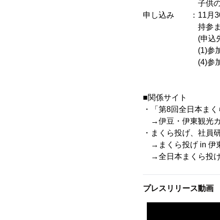
子供の部
申し込み ：11月30日
持参また
(申込先 〒414-
(1)参加申込書 
(4)参加承諾書
■関係サイト
・「第8回全日本まく
→伊豆・伊東観光ガ
・まくら投げ、社員
→まくら投げ in 伊
→全日本まくら投げ大
プレスリリース動画