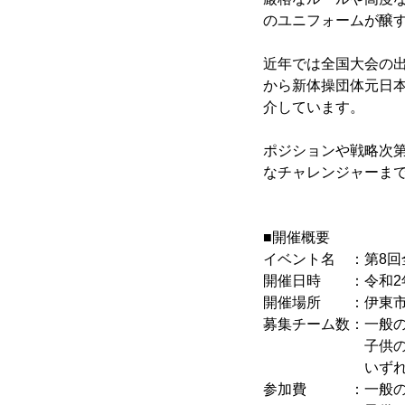
のユニフォームが醸
近年では全国大会の
から新体操団体元日
介しています。
ポジションや戦略次
なチャレンジャーま
■開催概要
イベント名 ：第8回全
開催日時 ：令和2年2
開催場所 ：伊東市民
募集チーム数：一般の
子供の部 
いずれも1チ
参加費 ：一般の部 