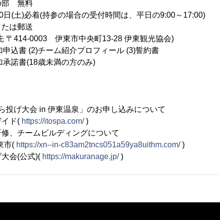
 無料
(土)必着(持参の場合の受付時間は、平日の9:00～17:00)
は郵送
0003 伊東市中央町13-28 伊東観光協会)
(2)チーム紹介プロフィール (3)誓約書
(18歳未満の方のみ)
ら投げ大会 in 伊東温泉」のお申し込みについて
イド(
https://itospa.com/
)
研修、チームビルディングについて
東市(
https://xn--in-c83am2tncs051a59ya8uithm.com/
)
会(公式)(
https://makuranage.jp/
)