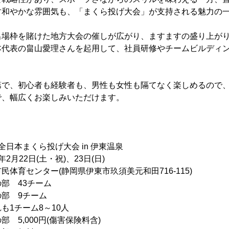
す和やかな雰囲気も、「まくら投げ大会」が支持される魅力の
出場枠を賭けた地方大会の催しが広がり、ますますの盛り上が
本代表の畠山愛理さんを起用して、社員研修やチームビルディ
第で、初心者も経験者も、男性も女性も隔てなく楽しめるので
で、幅広くお楽しみいただけます。
日本まくら投げ大会 in 伊東温泉
月22日(土・祝)、23日(日)
体育センター(静岡県伊東市玖須美元和田716-115)
部 43チーム
9チーム
ーム8～10人
5,000円(傷害保険料含)