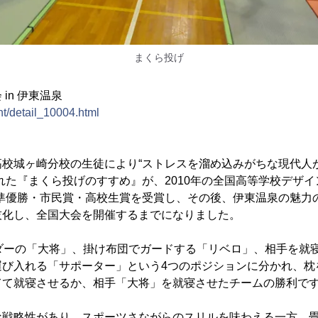
まくら投げ
in 伊東温泉
nt/detail_10004.html
高校城ヶ崎分校の生徒により“ストレスを溜め込みがちな現代人
れた『まくら投げのすすめ』が、2010年の全国高等学校デザイ
、準優勝・市民賞・高校生賞を受賞し、その後、伊東温泉の魅力
技化し、全国大会を開催するまでになりました。
ーダーの「大将」、掛け布団でガードする「リベロ」、相手を就
運び入れる「サポーター」という4つのポジションに分かれ、枕
てて就寝させるか、相手「大将」を就寝させたチームの勝利で
な戦略性があり、スポーツさながらのスリルを味わえる一方、