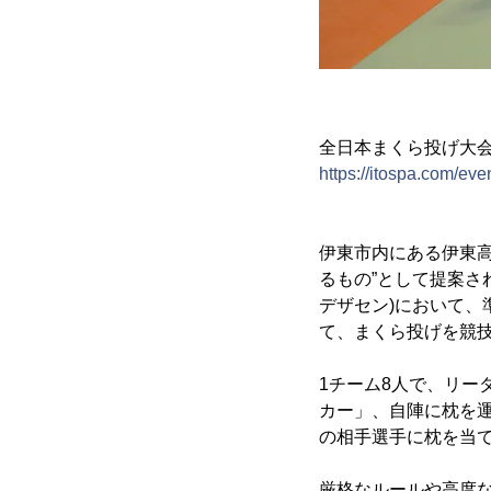
全日本まくら投げ大会 
https://itospa.com/eve
伊東市内にある伊東
るもの”として提案さ
デザセン)において
て、まくら投げを競
1チーム8人で、リ
カー」、自陣に枕を
の相手選手に枕を当
厳格なルールや高度