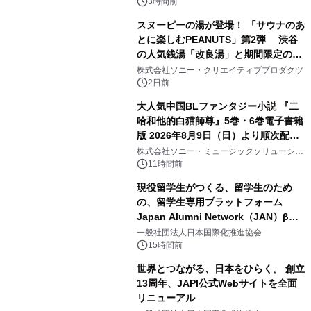
3時間前
スヌーピーの湯が登場！ 「サウナのあ
とに楽しむPEANUTS」第2弾 渋谷
の人気銭湯「改良湯」と期間限定のコ
2
ラボレーション サウナイキタイコラ
株式会社ソニー・クリエイティブプロダクツ
ボグッズも発売決定！
2日前
大人気中国BLファンタジー小説 『二
哈和他的白猫師尊』5巻・6巻電子書籍
版 2026年8月9日（日）より順次配信
3
開始
株式会社ソニー・ミュージックソリューショ
ンズ
11時間前
現役留学生がつくる、留学生のため
の、留学生専用プラットフォーム
Japan Alumni Network（JAN）β版
4
をリリース
一般社団法人日本国際化推進協会
15時間前
世界とつながる、日本をひらく。 創立
13周年、JAPI公式Webサイトを全面
リニューアル
5