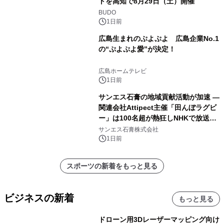
トを高知で8月29日（土）開催
BUDO
1日前
広島生まれのぷよぷよ 広島企業No.1
の“ぷよぷよ愛”が決定！
広島ホームテレビ
1日前
サンエス石膏の地域貢献活動が加速 ―
関連会社Attipect主催「田んぼラグビ
ー」は100名超が熱狂しNHKで放送さ
れました。
サンエス石膏株式会社
1日前
スポーツの新着をもっと見る
ビジネスの新着
もっと見る
ドローン用3Dレーザーマッピング向け