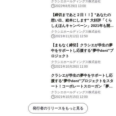
クラシエホールディングス株式会社
2022年8月29日 13:00
【締切まであと２日！！】"あなたの
想い出、絵本にします" 大好評「くら
しえほんキャンペーン」2021年も開
催！
クラシエホールディングス株式会社
2021年11月12日 12:50
【まもなく締切】クラシエが学生の夢
中をサポートし応援する“夢中dent”プ
ロジェクト
クラシエホールディングス株式会社
2021年10月28日 11:00
クラシエが学生の夢中をサポートし応
援する“夢中dent”プロジェクトをスタ
ート！コーポレートスローガン「夢中
になれる明日」を体現する活動を応
クラシエホールディングス株式会社
援！！
2021年10月15日 12:00
発行者のリリースをもっと見る