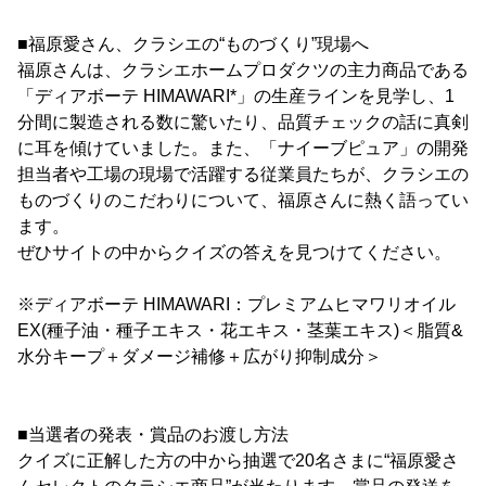
■福原愛さん、クラシエの“ものづくり”現場へ
福原さんは、クラシエホームプロダクツの主力商品である
「ディアボーテ HIMAWARI*」の生産ラインを見学し、1
分間に製造される数に驚いたり、品質チェックの話に真剣
に耳を傾けていました。また、「ナイーブピュア」の開発
担当者や工場の現場で活躍する従業員たちが、クラシエの
ものづくりのこだわりについて、福原さんに熱く語ってい
ます。
ぜひサイトの中からクイズの答えを見つけてください。
※ディアボーテ HIMAWARI：プレミアムヒマワリオイル
EX(種子油・種子エキス・花エキス・茎葉エキス)＜脂質&
水分キープ＋ダメージ補修＋広がり抑制成分＞
■当選者の発表・賞品のお渡し方法
クイズに正解した方の中から抽選で20名さまに“福原愛さ