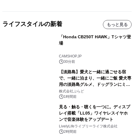
ライフスタイルの新着
もっと見る
「Honda CB250T HAWK」Tシャツ登
場
CAMSHOP.JP
30分前
【淡路島】愛犬と一緒に過ごせる宿
で、一緒に泊まり、一緒にご飯 愛犬専
用の淡路島グルメ、ドッグランにミニ
プール グランピングとトレーラーハウ
株式会社ぷらど
スの2施設で
1時間前
見る・触る・聴くを一つに。ディスプ
レイ搭載「LL05」ワイヤレスイヤホ
ンで音楽体験をアップデート
LivelyLifeライブリーライフ株式会社
2時間前