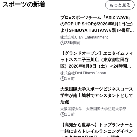
スポーツの新着
もっと見る
プロeスポーツチーム『AXIZ WAVE』
のPOP UP SHOPが2026年8月1日(土)
よりSHIBUYA TSUTAYA 6階 IP書店で
開催決定！！
株式会社ClaN Entertainment
23時間前
【グランドオープン】エニタイムフィ
ットネス二子玉川店（東京都世田谷
区）2026年8月8日（土）＜24時間年
中無休のフィットネスジム＞
株式会社Fast Fitness Japan
1日前
大阪国際大学スポーツビジネスコース
学生が南山城村でアシスタントとして
活躍
大阪国際大学 大阪国際大学短期大学部
1日前
【高知から世界へ】トップランナーと
一緒に走るトレイルランニングイベン