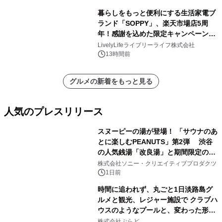
暮らしをもっと便利にする生活家電ブ
ランド「SOPPY」、楽天市場店5周
年！感謝を込めた限定キャンペーンを
8月10日より開催
LivelyLifeライブリーライフ株式会社
13時間前
グルメの新着をもっと見る
人気のプレスリリース
スヌーピーの湯が登場！ 「サウナのあ
とに楽しむPEANUTS」第2弾 渋谷
の人気銭湯「改良湯」と期間限定のコ
1
ラボレーション サウナイキタイコラ
株式会社ソニー・クリエイティブプロダクツ
ボグッズも発売決定！
1日前
時間に追われず、丸ごと1日淡路島グ
ルメと観光、レジャー施設で クラブハ
ウスのようなプールと、変わった形の
2
サウナも 「THE BOXY AWAJI」のお
株式会社ぷらど