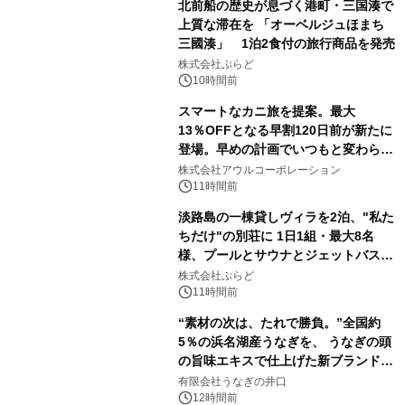
北前船の歴史が息づく港町・三国湊で
上質な滞在を 「オーベルジュほまち
三國湊」 1泊2食付の旅行商品を発売
株式会社ぷらど
10時間前
スマートなカニ旅を提案。最大
13％OFFとなる早割120日前が新たに
登場。早めの計画でいつもと変わらぬ
大人の冬旅を。ー夕日ヶ浦温泉「佳松
株式会社アウルコーポレーション
苑 別邸ふうか」ー
11時間前
淡路島の一棟貸しヴィラを2泊、"私た
ちだけ"の別荘に 1日1組・最大8名
様、プールとサウナとジェットバス付
きで Villa Mon Temps AWAJIの連泊
株式会社ぷらど
素泊りプラン
11時間前
“素材の次は、たれで勝負。”全国約
5％の浜名湖産うなぎを、 うなぎの頭
の旨味エキスで仕上げた新ブランド
「井口の誉」誕生
有限会社うなぎの井口
12時間前