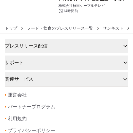
6
秋田犬の子犬と秋田の四季と名所を巡
株式会社秋田ケーブルテレビ
るパッケージ～ 9月1日(火)秋田県内で
14時間前
販売開始
トップ
フード・飲食のプレスリリース一覧
サンキスト
プレスリリース配信
サポート
関連サービス
•
運営会社
•
パートナープログラム
•
利用規約
•
プライバシーポリシー