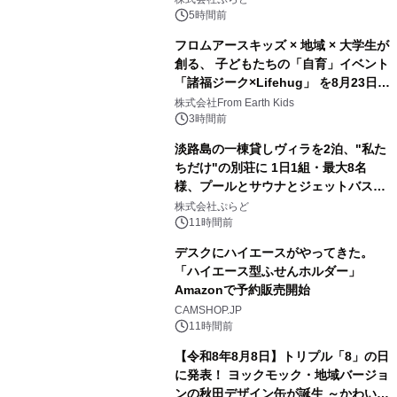
得な素泊まり連泊プランで
5時間前
フロムアースキッズ × 地域 × 大学生が
創る、 子どもたちの「自育」イベント
「諸福ジーク×Lifehug」 を8月23日
3
(日)開催
株式会社From Earth Kids
3時間前
淡路島の一棟貸しヴィラを2泊、"私た
ちだけ"の別荘に 1日1組・最大8名
様、プールとサウナとジェットバス付
4
きで Villa Mon Temps AWAJIの連泊
株式会社ぷらど
素泊りプラン
11時間前
デスクにハイエースがやってきた。
「ハイエース型ふせんホルダー」
Amazonで予約販売開始
5
CAMSHOP.JP
11時間前
【令和8年8月8日】トリプル「8」の日
に発表！ ヨックモック・地域バージョ
ンの秋田デザイン缶が誕生 ～かわいい