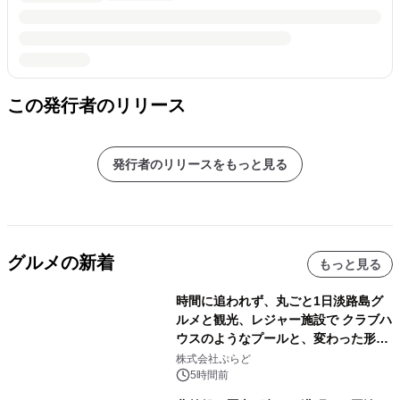
この発行者のリリース
発行者のリリースをもっと見る
グルメの新着
もっと見る
時間に追われず、丸ごと1日淡路島グ
ルメと観光、レジャー施設で クラブハ
ウスのようなプールと、変わった形の
サウナも 「THE BOXY AWAJI」のお
株式会社ぷらど
得な素泊まり連泊プランで
5時間前