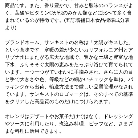
商品です。また、香り豊かで、甘みと酸味のバランスがよ
く、葉酸やビタミンCが他のみかん類などに比べて多く含
まれているのが特徴です。(五訂増補日本食品標準成分表
より)
ブランドネーム、サンキストの名称は「太陽がキスした」
という意味です。寒暖の差が少ないカリフォルニア州とア
リゾナ州にまたがる広大な地域で、豊かな土壌と豊富な地
下水、ふりそそぐ太陽の恵みをたっぷり浴びて育てられて
います。一つ一つがていねいに手摘みされ、さらに人の目
と手で大きさや色、等級などの細かいチェックを重ね、パ
ッキングから出荷、輸送方法まで厳しい品質管理がなされ
ています。サンキストのロゴマークは、そのすべての基準
をクリアした高品質のものだけにつけられます。
オレンジはデザートやお菓子だけではなく、ドレッシング
やソースに利用したり、煮込み料理、ピラフなど、さまざ
まな料理に活用できます。