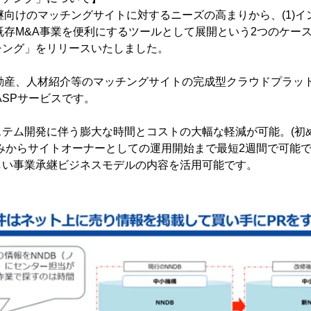
継向けのマッチングサイトに対するニーズの高まりから、(1)イ
)既存M&A事業を便利にするツールとして展開という2つのケー
チング」をリリースいたしました。
動産、人材紹介等のマッチングサイトの完成型クラウドプラット
ASPサービスです。
ステム開発に伴う膨大な時間とコストの大幅な軽減が可能。(初
みからサイトオーナーとしての運用開始まで最短2週間で可能
しい事業承継ビジネスモデルの内容を活用可能です。