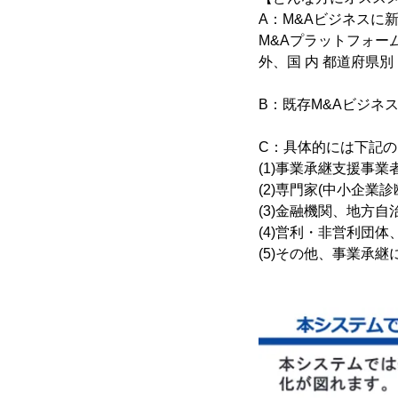
A：M&Aビジネスに
M&Aプラットフォー
外、国 内 都道府県別
B：既存M&Aビジネ
C：具体的には下記
(1)事業承継支援事業
(2)専門家(中小企業
(3)金融機関、地方自
(4)営利・非営利団
(5)その他、事業承