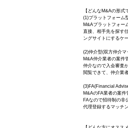
【どんなM&Aの形式
(1)プラットフォーム
M&Aプラットフォー
直接、相手先を探す
ングサイトにするケ
(2)仲介型(双方仲介マ
M&A仲介業者の案件
仲介なので入会審査
閲覧できて、仲介業
(3)FA(Financia
M&AのFA業者の案
FAなので招待制の
代理登録するマッチ
【どんな方にオスス