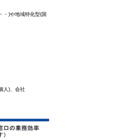
・)や地域特化型(国
個人)、会社