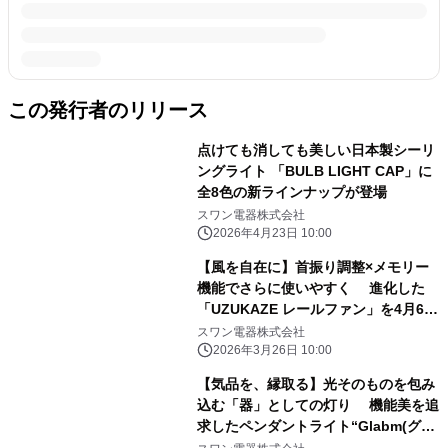
この発行者のリリース
点けても消しても美しい日本製シーリ
ングライト 「BULB LIGHT CAP」に
全8色の新ラインナップが登場
スワン電器株式会社
2026年4月23日 10:00
【風を自在に】首振り調整×メモリー
機能でさらに使いやすく 進化した
「UZUKAZE レールファン」を4月6日
(月)より発売
スワン電器株式会社
2026年3月26日 10:00
【気品を、縁取る】光そのものを包み
込む「器」としての灯り 機能美を追
求したペンダントライト“Glabm(グラ
ム)”を 2026年2月16日(月)より発売