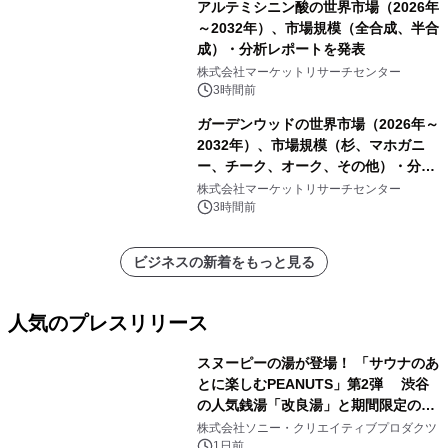
アルテミシニン酸の世界市場（2026年
～2032年）、市場規模（全合成、半合
成）・分析レポートを発表
株式会社マーケットリサーチセンター
3時間前
ガーデンウッドの世界市場（2026年～
2032年）、市場規模（杉、マホガニ
ー、チーク、オーク、その他）・分析
レポートを発表
株式会社マーケットリサーチセンター
3時間前
ビジネスの新着をもっと見る
人気のプレスリリース
スヌーピーの湯が登場！ 「サウナのあ
とに楽しむPEANUTS」第2弾 渋谷
の人気銭湯「改良湯」と期間限定のコ
1
ラボレーション サウナイキタイコラ
株式会社ソニー・クリエイティブプロダクツ
ボグッズも発売決定！
1日前