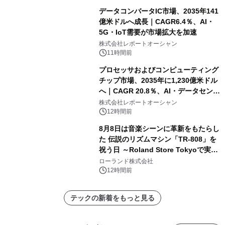
データコンバータIC市場、2035年141
億米ドルへ成長｜CAGR6.4％、AI・
5G・IoT需要が市場拡大を加速
株式会社レポートオーシャン
11時間前
プロセッサおよびコンピューティング
チップ市場、2035年に1,230億米ドル
へ｜CAGR 20.8％、AI・データセンタ
ー需要が成長を牽引
株式会社レポートオーシャン
12時間前
8月8日は音楽シーンに革新をもたらし
た 伝説のリズムマシン「TR-808」を
祝う日 ～Roland Store Tokyoで実機
を展示しての 記念キャンペーンを開
ローランド株式会社
催 英国ラジオ「NTS」の 特別プログ
12時間前
ラムや、「TR-808」を愛する伝説的
アーティストを フィーチャーしたアニ
テックの新着をもっと見る
メーションを公開～