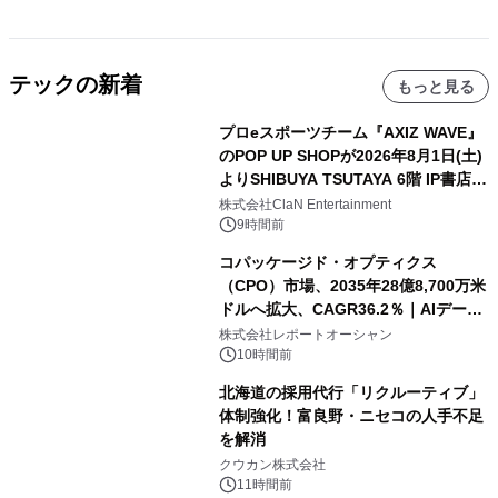
テックの新着
もっと見る
プロeスポーツチーム『AXIZ WAVE』
のPOP UP SHOPが2026年8月1日(土)
よりSHIBUYA TSUTAYA 6階 IP書店で
開催決定！！
株式会社ClaN Entertainment
9時間前
コパッケージド・オプティクス
（CPO）市場、2035年28億8,700万米
ドルへ拡大、CAGR36.2％｜AIデータ
センター・高速光通信需要が成長を加
株式会社レポートオーシャン
速
10時間前
北海道の採用代行「リクルーティブ」
体制強化！富良野・ニセコの人手不足
を解消
クウカン株式会社
11時間前