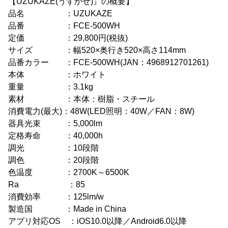
【UZUKAZE(うずかぜ)』の概要】
品名 ：UZUKAZE
品番 ：FCE-500WH
定価 ：29,800円(税抜)
サイズ ：幅520×奥行き520×高さ114mm
品番カラー ：FCE-500WH(JAN：4968912701261)
本体 ：ホワイト
重量 ：3.1kg
素材 ：本体：樹脂・スチール
消費電力(最大)：48W(LED照明：40W／FAN：8W)
器具光束 ：5,000lm
定格寿命 ：40,000h
調光 ：10段階
調色 ：20段階
色温度 ：2700K～6500K
Ra ：85
消費効率 ：125lm/w
製造国 ：Made in China
アプリ対応OS ：iOS10.0以降／Android6.0以降