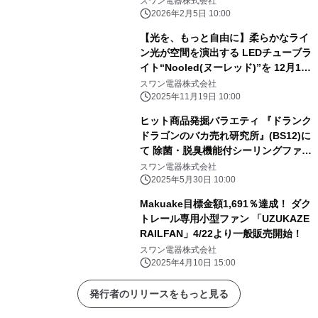
スワン電器株式会社
2026年2月5日 10:00
【光を、もっと自由に】柔らかなライ
ン光が空間を演出する LEDチューブラ
イト“Nooled(ヌーレッド)”を 12月1日
(月)より発売！
スワン電器株式会社
2025年11月19日 10:00
ヒット商品発掘バラエティ 『ドランク
ドラゴンのバカ売れ研究所』(BS12)に
て 除菌・脱臭機能付シーリングファン
ライト 「UZUKAZE 3」が紹介されま
スワン電器株式会社
した！
2025年5月30日 10:00
Makuake目標金額1,691％達成！ ダク
トレール専用小型ファン 「UZUKAZE
RAILFAN」4/22より一般販売開始！
スワン電器株式会社
2025年4月10日 15:00
発行者のリリースをもっと見る