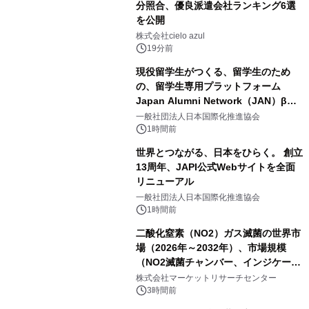
分照合、優良派遣会社ランキング6選
を公開
株式会社cielo azul
19分前
現役留学生がつくる、留学生のため
の、留学生専用プラットフォーム
Japan Alumni Network（JAN）β版
をリリース
一般社団法人日本国際化推進協会
1時間前
世界とつながる、日本をひらく。 創立
13周年、JAPI公式Webサイトを全面
リニューアル
一般社団法人日本国際化推進協会
1時間前
二酸化窒素（NO2）ガス滅菌の世界市
場（2026年～2032年）、市場規模
（NO2滅菌チャンバー、インジケータ
ーおよびモニタリングシステム、その
株式会社マーケットリサーチセンター
他）・分析レポートを発表
3時間前