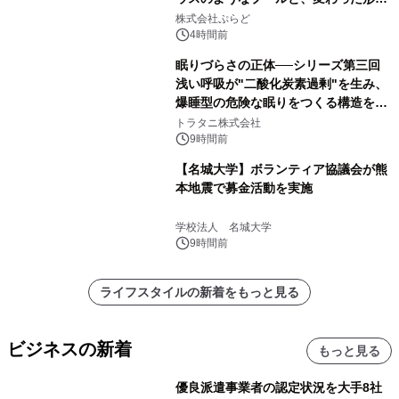
サウナも 「THE BOXY AWAJI」のお
株式会社ぷらど
得な素泊まり連泊プランで
4時間前
眠りづらさの正体──シリーズ第三回
浅い呼吸が"二酸化炭素過剰"を生み、
爆睡型の危険な眠りをつくる構造を解
説
トラタニ株式会社
9時間前
【名城大学】ボランティア協議会が熊
本地震で募金活動を実施
学校法人 名城大学
9時間前
ライフスタイルの新着をもっと見る
ビジネスの新着
もっと見る
優良派遣事業者の認定状況を大手8社