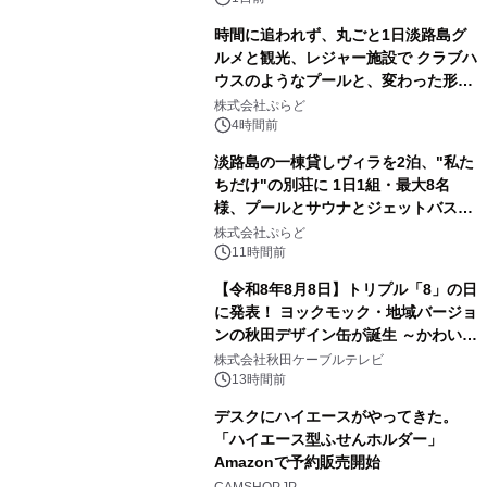
時間に追われず、丸ごと1日淡路島グ
ルメと観光、レジャー施設で クラブハ
ウスのようなプールと、変わった形の
2
サウナも 「THE BOXY AWAJI」のお
株式会社ぷらど
得な素泊まり連泊プランで
4時間前
淡路島の一棟貸しヴィラを2泊、"私た
ちだけ"の別荘に 1日1組・最大8名
様、プールとサウナとジェットバス付
3
きで Villa Mon Temps AWAJIの連泊
株式会社ぷらど
素泊りプラン
11時間前
【令和8年8月8日】トリプル「8」の日
に発表！ ヨックモック・地域バージョ
ンの秋田デザイン缶が誕生 ～かわいい
4
秋田犬の子犬と秋田の四季と名所を巡
株式会社秋田ケーブルテレビ
るパッケージ～ 9月1日(火)秋田県内で
13時間前
販売開始
デスクにハイエースがやってきた。
「ハイエース型ふせんホルダー」
Amazonで予約販売開始
5
CAMSHOP.JP