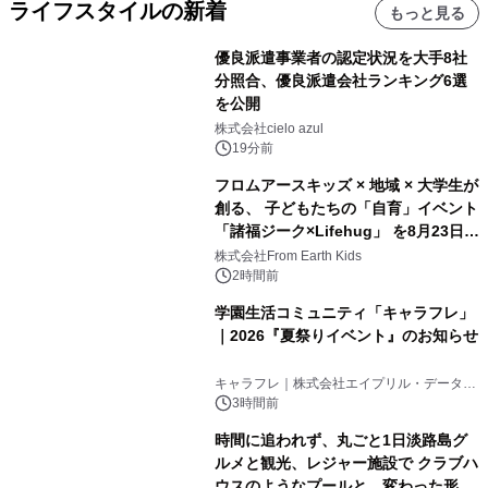
ライフスタイルの新着
もっと見る
優良派遣事業者の認定状況を大手8社
分照合、優良派遣会社ランキング6選
を公開
株式会社cielo azul
19分前
フロムアースキッズ × 地域 × 大学生が
創る、 子どもたちの「自育」イベント
「諸福ジーク×Lifehug」 を8月23日
(日)開催
株式会社From Earth Kids
2時間前
学園生活コミュニティ「キャラフレ」
｜2026『夏祭りイベント』のお知らせ
キャラフレ｜株式会社エイプリル・データ・
デザインズ
3時間前
時間に追われず、丸ごと1日淡路島グ
ルメと観光、レジャー施設で クラブハ
ウスのようなプールと、変わった形の