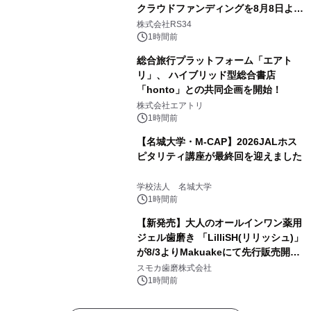
クラウドファンディングを8月8日より
開始
株式会社RS34
1時間前
総合旅行プラットフォーム「エアト
リ」、 ハイブリッド型総合書店
「honto」との共同企画を開始！
株式会社エアトリ
1時間前
【名城大学・M-CAP】2026JALホス
ピタリティ講座が最終回を迎えました
学校法人 名城大学
1時間前
【新発売】大人のオールインワン薬用
ジェル歯磨き 「LilliSH(リリッシュ)」
が8/3よりMakuakeにて先行販売開
始！
スモカ歯磨株式会社
1時間前