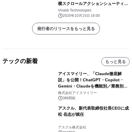
横スクロールアクションシューティン
グ「Vivaldia」をリリース
Vivaldi Technologies
2020年10月15日 16:00
発行者のリリースをもっと見る
テックの新着
もっと見る
アイスマイリー、「Claude徹底解
説」を公開！ChatGPT・Copilot・
Gemini・Claudeを機能別／業務別に
比較―自社に合う生成AIの選び方がわ
株式会社アイスマイリー
かる実践ガイド
3時間前
アスクル、新代表取締役社長CEOに成
松 岳志が就任
アスクル株式会社