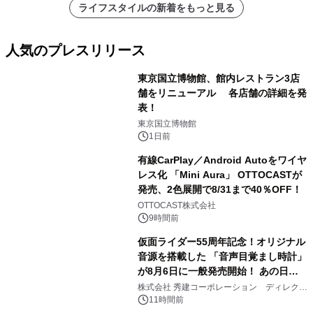
ライフスタイルの新着をもっと見る
人気のプレスリリース
東京国立博物館、館内レストラン3店
舗をリニューアル 各店舗の詳細を発
表！
1
東京国立博物館
1日前
有線CarPlay／Android Autoをワイヤ
レス化 「Mini Aura」 OTTOCASTが
発売、2色展開で8/31まで40％OFF！
2
OTTOCAST株式会社
9時間前
仮面ライダー55周年記念！オリジナル
音源を搭載した 「音声目覚まし時計」
が8月6日に一般発売開始！ あの日の
3
大興奮が今甦る
株式会社 秀建コーポレーション ディレクト
アートギャラリー
11時間前