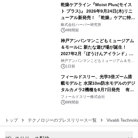
乾燥ケアライン『Moist Plus(モイス
ト プラス)』 2026年9月24日(木)リニ
ューアル新発売！ 「乾燥」ケアに特化
4
し、ライン使いで潤いに満ちた肌へ
株式会社ハーバー研究所
4時間前
神戸アンパンマンこどもミュージアム
＆モールに 新たな遊び場が誕生！
2027年2月「ぼうけんアイランド」が
5
オープン
神戸アンパンマンこどもミュージアム＆モー
ル
1日前
フィールドスリー、光学3倍ズーム搭
載モデルと 水深10m防水モデルのデジ
タルカメラ2機種を8月7日発売 有効
6
約1300万画素、用途別に選べるコンデ
フィールドスリー株式会社
ジ新登場
8時間前
トップ
テクノロジーのプレスリリース一覧
Vivaldi Technol