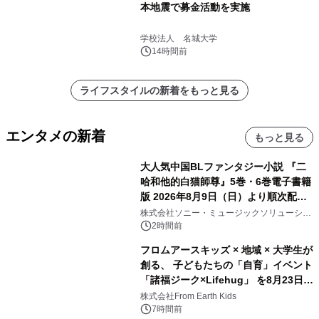
本地震で募金活動を実施
学校法人 名城大学
14時間前
ライフスタイルの新着をもっと見る
エンタメの新着
もっと見る
大人気中国BLファンタジー小説 『二
哈和他的白猫師尊』5巻・6巻電子書籍
版 2026年8月9日（日）より順次配信
開始
株式会社ソニー・ミュージックソリューショ
ンズ
2時間前
フロムアースキッズ × 地域 × 大学生が
創る、 子どもたちの「自育」イベント
「諸福ジーク×Lifehug」 を8月23日
(日)開催
株式会社From Earth Kids
7時間前