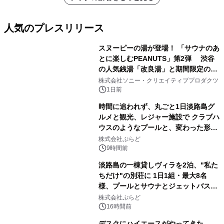
メーションを公開～
人気のプレスリリース
スヌーピーの湯が登場！ 「サウナのあ
とに楽しむPEANUTS」第2弾 渋谷
の人気銭湯「改良湯」と期間限定のコ
1
ラボレーション サウナイキタイコラ
株式会社ソニー・クリエイティブプロダクツ
ボグッズも発売決定！
1日前
時間に追われず、丸ごと1日淡路島グ
ルメと観光、レジャー施設で クラブハ
ウスのようなプールと、変わった形の
2
サウナも 「THE BOXY AWAJI」のお
株式会社ぷらど
得な素泊まり連泊プランで
9時間前
淡路島の一棟貸しヴィラを2泊、"私た
ちだけ"の別荘に 1日1組・最大8名
様、プールとサウナとジェットバス付
3
きで Villa Mon Temps AWAJIの連泊
株式会社ぷらど
素泊りプラン
16時間前
デスクにハイエースがやってきた。