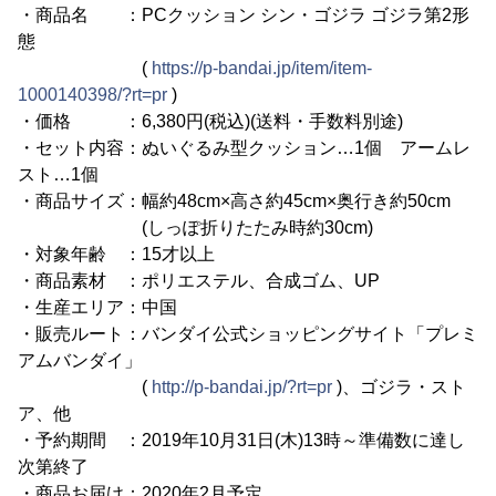
・商品名 ：PCクッション シン・ゴジラ ゴジラ第2形
態
(
https://p-bandai.jp/item/item-
1000140398/?rt=pr
)
・価格 ：6,380円(税込)(送料・手数料別途)
・セット内容：ぬいぐるみ型クッション…1個 アームレ
スト…1個
・商品サイズ：幅約48cm×高さ約45cm×奥行き約50cm
(しっぽ折りたたみ時約30cm)
・対象年齢 ：15才以上
・商品素材 ：ポリエステル、合成ゴム、UP
・生産エリア：中国
・販売ルート：バンダイ公式ショッピングサイト「プレミ
アムバンダイ」
(
http://p-bandai.jp/?rt=pr
)、ゴジラ・スト
ア、他
・予約期間 ：2019年10月31日(木)13時～準備数に達し
次第終了
・商品お届け：2020年2月予定