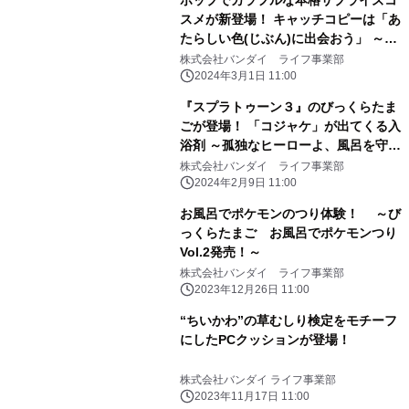
ポップでカラフルな本格サプライズコ
スメが新登場！ キャッチコピーは「あ
たらしい色(じぶん)に出会おう」 ～第
1弾は「サンリオ」「おジャ魔女どれ
株式会社バンダイ ライフ事業部
み」で新登場～
2024年3月1日 11:00
『スプラトゥーン３』のびっくらたま
ごが登場！ 「コジャケ」が出てくる入
浴剤 ～孤独なヒーローよ、風呂を守
れ！～
株式会社バンダイ ライフ事業部
2024年2月9日 11:00
お風呂でポケモンのつり体験！ ～び
っくらたまご お風呂でポケモンつり
Vol.2発売！～
株式会社バンダイ ライフ事業部
2023年12月26日 11:00
“ちいかわ”の草むしり検定をモチーフ
にしたPCクッションが登場！
株式会社バンダイ ライフ事業部
2023年11月17日 11:00