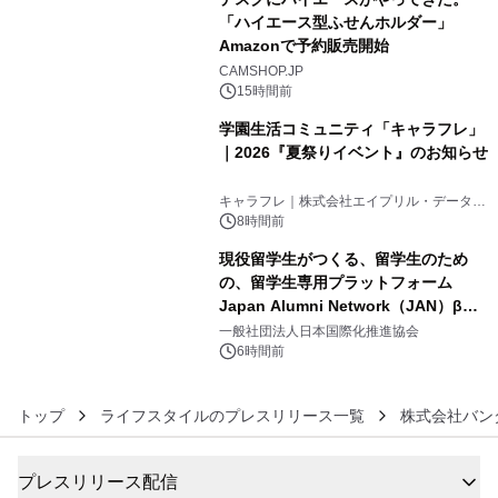
「ハイエース型ふせんホルダー」
Amazonで予約販売開始
4
CAMSHOP.JP
15時間前
学園生活コミュニティ「キャラフレ」
｜2026『夏祭りイベント』のお知らせ
5
キャラフレ｜株式会社エイプリル・データ・
デザインズ
8時間前
現役留学生がつくる、留学生のため
の、留学生専用プラットフォーム
Japan Alumni Network（JAN）β版
6
をリリース
一般社団法人日本国際化推進協会
6時間前
トップ
ライフスタイルのプレスリリース一覧
株式会社バン
プレスリリース配信