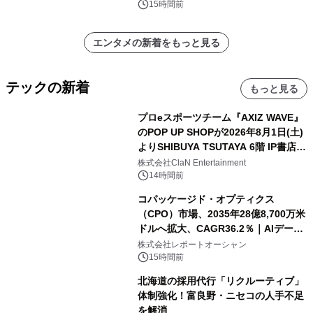
15時間前
エンタメの新着をもっと見る
テックの新着
もっと見る
プロeスポーツチーム『AXIZ WAVE』
のPOP UP SHOPが2026年8月1日(土)
よりSHIBUYA TSUTAYA 6階 IP書店で
開催決定！！
株式会社ClaN Entertainment
14時間前
コパッケージド・オプティクス
（CPO）市場、2035年28億8,700万米
ドルへ拡大、CAGR36.2％｜AIデータ
センター・高速光通信需要が成長を加
株式会社レポートオーシャン
速
15時間前
北海道の採用代行「リクルーティブ」
体制強化！富良野・ニセコの人手不足
を解消