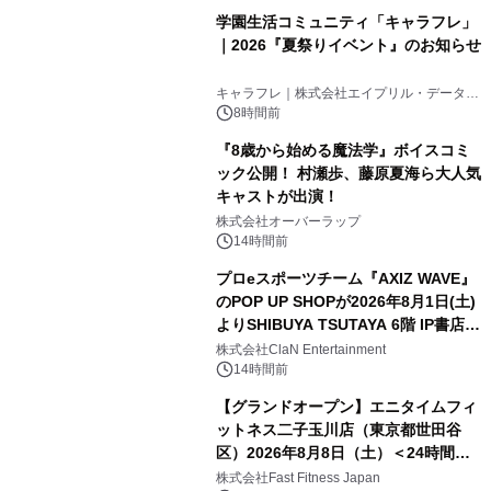
学園生活コミュニティ「キャラフレ」
｜2026『夏祭りイベント』のお知らせ
キャラフレ｜株式会社エイプリル・データ・
デザインズ
8時間前
『8歳から始める魔法学』ボイスコミ
ック公開！ 村瀬歩、藤原夏海ら大人気
キャストが出演！
株式会社オーバーラップ
14時間前
プロeスポーツチーム『AXIZ WAVE』
のPOP UP SHOPが2026年8月1日(土)
よりSHIBUYA TSUTAYA 6階 IP書店で
開催決定！！
株式会社ClaN Entertainment
14時間前
【グランドオープン】エニタイムフィ
ットネス二子玉川店（東京都世田谷
区）2026年8月8日（土）＜24時間年
中無休のフィットネスジム＞
株式会社Fast Fitness Japan