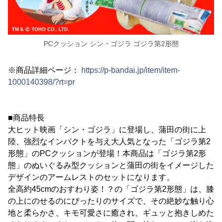
PCクッション シン・ゴジラ ゴジラ第2形態
※商品詳細ページ：
https://p-bandai.jp/item/item-
1000140398/?rt=pr
■商品特長
大ヒット映画「シン・ゴジラ」に登場し、蒲田の街に上
陸、強烈なインパクトを与え大人気となった「ゴジラ第2
形態」のPCクッションが登場！本商品は「ゴジラ第2形
態」のぬいぐるみ型クッションと蒲田の街をイメージした
デザインのアームレストのセットになります。
全高約45cmのおすわり姿！？の「ゴジラ第2形態」は、膝
の上にのせるのにぴったりのサイズで、その絶妙な触り心
地と柔らかさ、キモ可愛さに癒され、ギュッと抱きしめた