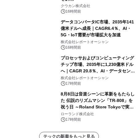
クウカン株式会社
16時間前
データコンバータIC市場、2035年141
億米ドルへ成長｜CAGR6.4％、AI・
5G・IoT需要が市場拡大を加速
株式会社レポートオーシャン
16時間前
プロセッサおよびコンピューティング
チップ市場、2035年に1,230億米ドル
へ｜CAGR 20.8％、AI・データセンタ
ー需要が成長を牽引
株式会社レポートオーシャン
17時間前
8月8日は音楽シーンに革新をもたらし
た 伝説のリズムマシン「TR-808」を
祝う日 ～Roland Store Tokyoで実機
を展示しての 記念キャンペーンを開
ローランド株式会社
催 英国ラジオ「NTS」の 特別プログ
17時間前
ラムや、「TR-808」を愛する伝説的
アーティストを フィーチャーしたアニ
テックの新着をもっと見る