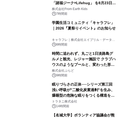
「諸福ジーク×Lifehug」 を8月23日
(日)開催
株式会社From Earth Kids
7時間前
学園生活コミュニティ「キャラフレ」
｜2026『夏祭りイベント』のお知らせ
キャラフレ｜株式会社エイプリル・データ・
デザインズ
8時間前
時間に追われず、丸ごと1日淡路島グ
ルメと観光、レジャー施設で クラブハ
ウスのようなプールと、変わった形の
サウナも 「THE BOXY AWAJI」のお
株式会社ぷらど
得な素泊まり連泊プランで
9時間前
眠りづらさの正体──シリーズ第三回
浅い呼吸が"二酸化炭素過剰"を生み、
爆睡型の危険な眠りをつくる構造を解
説
トラタニ株式会社
14時間前
【名城大学】ボランティア協議会が熊