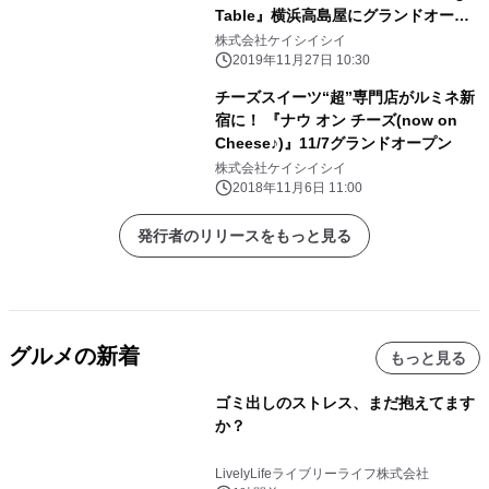
Table』横浜高島屋にグランドオープ
ン
株式会社ケイシイシイ
2019年11月27日 10:30
チーズスイーツ“超”専門店がルミネ新
宿に！ 『ナウ オン チーズ(now on
Cheese♪)』11/7グランドオープン
株式会社ケイシイシイ
2018年11月6日 11:00
発行者のリリースをもっと見る
グルメの新着
もっと見る
ゴミ出しのストレス、まだ抱えてます
か？
LivelyLifeライブリーライフ株式会社