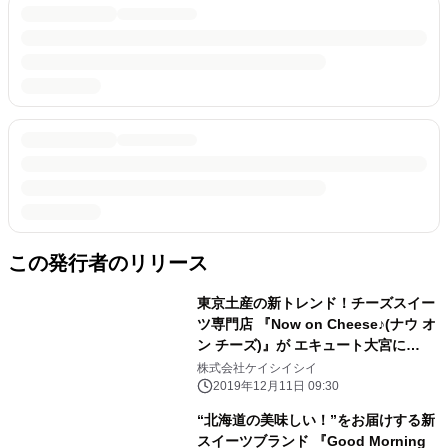
この発行者のリリース
東京土産の新トレンド！チーズスイー
ツ専門店 『Now on Cheese♪(ナウ オ
ン チーズ)』が エキュート大宮に
12/11オープン
株式会社ケイシイシイ
2019年12月11日 09:30
“北海道の美味しい！”をお届けする新
スイーツブランド 『Good Morning