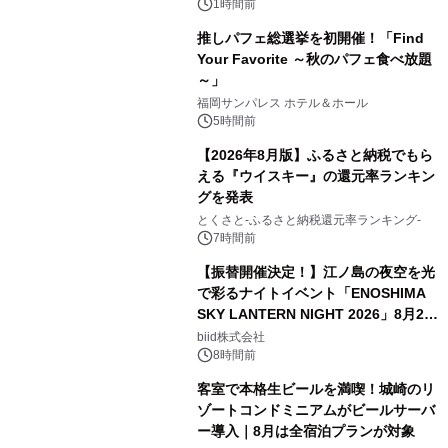
1時間前
推しパフェ総選挙を初開催！「Find
Your Favorite ～秋のパフェ食べ放題
～」
福岡サンパレス ホテル＆ホール
5時間前
【2026年8月版】ふるさと納税でもら
える『ウイスキー』の還元率ランキン
グを発表
とくさと-ふるさと納税還元率ランキング-
7時間前
【振替開催決定！】江ノ島の夜空を光
で彩るナイトイベント「ENOSHIMA
SKY LANTERN NIGHT 2026」8月22
日(土)振替開催＆受付スタート！
biid株式会社
8時間前
客室で本格生ビールを満喫！城崎のリ
ゾートコンドミニアムがビールサーバ
ー導入｜8月は全宿泊プランが対象