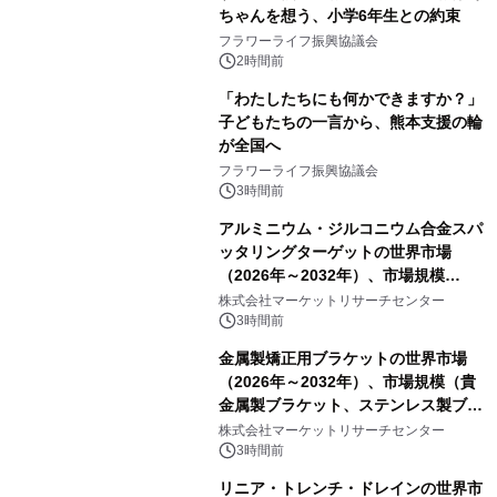
ちゃんを想う、小学6年生との約束
フラワーライフ振興協議会
2時間前
「わたしたちにも何かできますか？」
子どもたちの一言から、熊本支援の輪
が全国へ
フラワーライフ振興協議会
3時間前
アルミニウム・ジルコニウム合金スパ
ッタリングターゲットの世界市場
（2026年～2032年）、市場規模
（0.995、0.999、その他）・分析レポ
株式会社マーケットリサーチセンター
ートを発表
3時間前
金属製矯正用ブラケットの世界市場
（2026年～2032年）、市場規模（貴
金属製ブラケット、ステンレス製ブラ
ケット、純チタン製ブラケット）・分
株式会社マーケットリサーチセンター
析レポートを発表
3時間前
リニア・トレンチ・ドレインの世界市