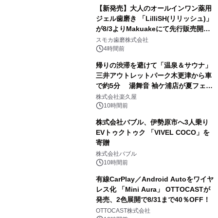
【新発売】大人のオールインワン薬用
ジェル歯磨き 「LilliSH(リリッシュ)」
が8/3よりMakuakeにて先行販売開
3
始！
スモカ歯磨株式会社
4時間前
帰りの渋滞を避けて「温泉＆サウナ」
三井アウトレットパーク木更津から車
で約5分 湯舞音 袖ケ浦店が夏フェア
4
メニューを提供
株式会社楽久屋
10時間前
株式会社バブル、伊勢原市へ3人乗り
EVトゥクトゥク 「VIVEL COCO」を
寄贈
5
株式会社バブル
10時間前
有線CarPlay／Android Autoをワイヤ
レス化 「Mini Aura」 OTTOCASTが
発売、2色展開で8/31まで40％OFF！
6
OTTOCAST株式会社