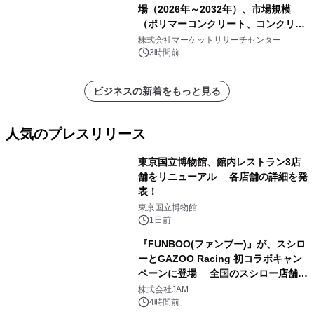
場（2026年～2032年）、市場規模
（ポリマーコンクリート、コンクリー
ト、プラスチック、金属）・分析レポ
株式会社マーケットリサーチセンター
ートを発表
3時間前
ビジネスの新着をもっと見る
人気のプレスリリース
東京国立博物館、館内レストラン3店
舗をリニューアル 各店舗の詳細を発
表！
1
東京国立博物館
1日前
『FUNBOO(ファンブー)』が、スシロ
ーとGAZOO Racing 初コラボキャン
ペーンに登場 全国のスシロー店舗で
2
GR 4車種の FUNBOO(ミニカー)付き
株式会社JAM
メニューが展開されます
4時間前