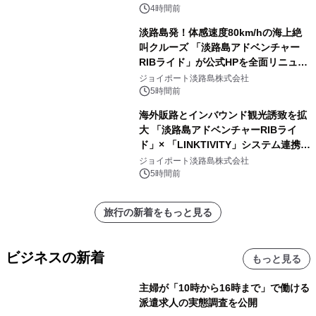
4時間前
淡路島発！体感速度80km/hの海上絶
叫クルーズ 「淡路島アドベンチャー
RIBライド」が公式HPを全面リニュー
アル！ ～スマホで即予約完了の「スマ
ジョイポート淡路島株式会社
ート設計」へ刷新～
5時間前
海外販路とインバウンド観光誘致を拡
大 「淡路島アドベンチャーRIBライ
ド」× 「LINKTIVITY」システム連携を
開始！
ジョイポート淡路島株式会社
5時間前
旅行の新着をもっと見る
ビジネスの新着
もっと見る
主婦が「10時から16時まで」で働ける
派遣求人の実態調査を公開