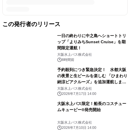
この発行者のリリース
一日の終わりに中之島へショートトリ
ップ「よりみちSunset Cruise」を期
間限定運航！
大阪水上バス株式会社
8時間前
予約殺到につき緊急決定！ 水都大阪
の夜景と生ビールを楽しむ 「ひまわり
納涼ビアクルーズ」を追加運航しま
す！
大阪水上バス株式会社
2026年7月17日 14:00
大阪水上バス限定！船長のコスチュー
ムキューピー®発売開始
大阪水上バス株式会社
2026年7月10日 14:00