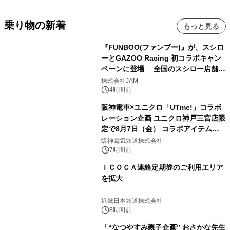
乗り物の新着
もっと見る
『FUNBOO(ファンブー)』が、スシロ
ーとGAZOO Racing 初コラボキャン
ペーンに登場 全国のスシロー店舗で
GR 4車種の FUNBOO(ミニカー)付き
株式会社JAM
メニューが展開されます
4時間前
阪神電車×ユニクロ「UTme!」コラボ
レーション企画 ユニクロ神戸三宮店限
定で8月7日（金） コラボアイテムが
発売決定！
阪神電気鉄道株式会社
7時間前
ＩＣＯＣＡ連絡定期券のご利用エリア
を拡大
近畿日本鉄道株式会社
8時間前
「“なつやすみ親子企画” おさかな先生