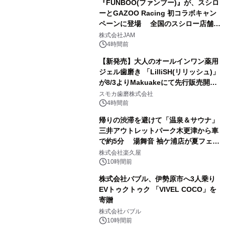
『FUNBOO(ファンブー)』が、スシロ
ーとGAZOO Racing 初コラボキャン
ペーンに登場 全国のスシロー店舗で
2
GR 4車種の FUNBOO(ミニカー)付き
株式会社JAM
メニューが展開されます
4時間前
【新発売】大人のオールインワン薬用
ジェル歯磨き 「LilliSH(リリッシュ)」
が8/3よりMakuakeにて先行販売開
3
始！
スモカ歯磨株式会社
4時間前
帰りの渋滞を避けて「温泉＆サウナ」
三井アウトレットパーク木更津から車
で約5分 湯舞音 袖ケ浦店が夏フェア
4
メニューを提供
株式会社楽久屋
10時間前
株式会社バブル、伊勢原市へ3人乗り
EVトゥクトゥク 「VIVEL COCO」を
寄贈
5
株式会社バブル
10時間前