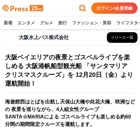
ログイン/会員登録
新着
エンタメ
グルメ
旅行
ファッション・美容
ライフスタ
大阪水上バス株式会社
リリース一覧
大阪ベイエリアの夜景とゴスペルライブを楽
しめる 大阪港帆船型観光船 「サンタマリア
クリスマスクルーズ」を 12月20日（金）より
運航開始！
海遊館西はとばを出航し天保山大橋や此花大橋、咲洲など
の 夜景を巡りながら、4人組女性グループ
SANTA☆MARIAによる ゴスペルライブも楽しめる約60
分間の期間限定クルーズを運航します。