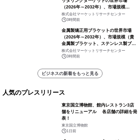
ッタリングターゲットの世界市場
（2026年～2032年）、市場規模
（0.995、0.999、その他）・分析レポ
株式会社マーケットリサーチセンター
ートを発表
3時間前
金属製矯正用ブラケットの世界市場
（2026年～2032年）、市場規模（貴
金属製ブラケット、ステンレス製ブラ
ケット、純チタン製ブラケット）・分
株式会社マーケットリサーチセンター
析レポートを発表
3時間前
ビジネスの新着をもっと見る
人気のプレスリリース
東京国立博物館、館内レストラン3店
舗をリニューアル 各店舗の詳細を発
表！
1
東京国立博物館
1日前