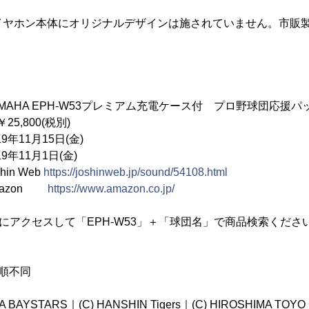
3」イヤホン本体にオリジナルデザインは施されていません。市販
。
HA EPH-W53プレミアム充電ケース付 プロ野球団応援パ
,800(税別)
年11月15日(金)
9年11月1日(金)
in Web
https://joshinweb.jp/sound/54108.html
on
https://www.amazon.co.jp/
トにアクセスして「EPH-W53」＋「球団名」で商品検索くださ
順不同
A BAYSTARS｜(C) HANSHIN Tigers｜(C) HIROSHIMA TOYO