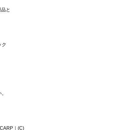
製品と
ック
い。
 CARP｜(C)