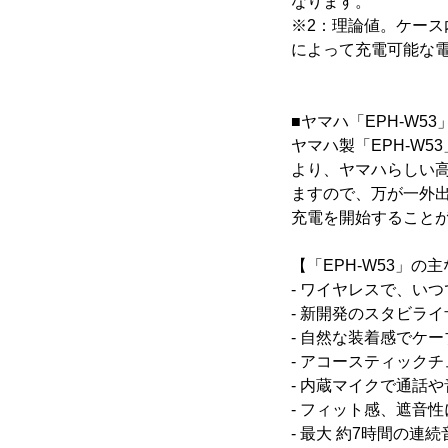
なります。
※2：理論値。ケー
によって充電可能な
■ヤマハ「EPH-W5
ヤマハ製「EPH-W
より、ヤマハらしい
ますので、万が一外
充電を開始すること
【「EPH-W53」の
- ワイヤレスで、い
- 新開発のスタビラ
- 自然な装着感でケ
- アコースティック
- 内蔵マイクで通話
- フィット感、遮音
- 最大 約7時間の連