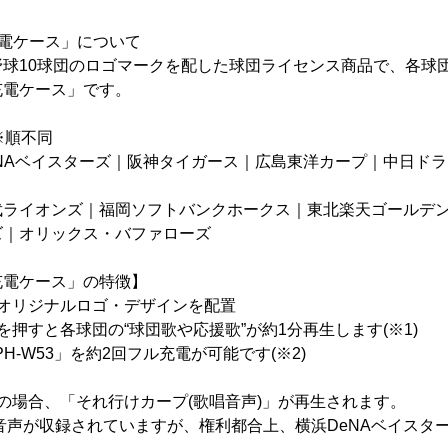
電ケース」について
野球10球団のロゴマークを配した球団ライセンス商品で、各球
充電ケース」です。
※順不同
NAベイスターズ｜阪神タイガース｜広島東洋カープ｜中日ド
武ライオンズ｜福岡ソフトバンクホークス｜東北楽天ゴールデ
ズ｜オリックス・バファローズ
充電ケース」の特徴】
団オリジナルロゴ・デザインを配置
を押すと各球団の“球団歌や応援歌”が約1分再生します(※1)
PH-W53」を約2回フル充電が可能です(※2)
の場合、「それ行けカープ(歌唱音声)」が再生されます。
が収録されていますが、権利都合上、横浜DeNAベイスター