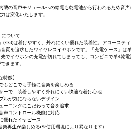
ス内蔵の音声モジュールへの給電も乾電池から行われるため音声
電力は変化いたします。
3」について
53」(※3)は着けやすく、外れにくい優れた装着性。アコーステ
高音質を追求したワイヤレスイヤホンです。「充電ケース」は単
出先でイヤホンの充電が切れてしまっても、コンビニで単4乾電
ができます。
主な特徴】
つでもどこでも手軽に音楽を楽しめる
イザーで、装着しやすく外れにくい快適な着け心地
ーブルが気にならないデザイン
チューニングにこだわって音を追求
や音声コントロール機能に対応
性に優れたイヤピース
続音楽再生が楽しめる(※使用環境により異なります)