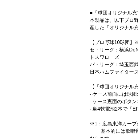
■「球団オリジナル充
本製品は、以下プロ
産した「オリジナル
【プロ野球10球団】
セ・リーグ：横浜De
トスワローズ
パ・リーグ：埼玉西
日本ハムファイター
【「球団オリジナル
- ケース前面には球
- ケース裏面のボタン
- 単4乾電池2本で「E
※1：広島東洋カープ
基本的には歌唱音声