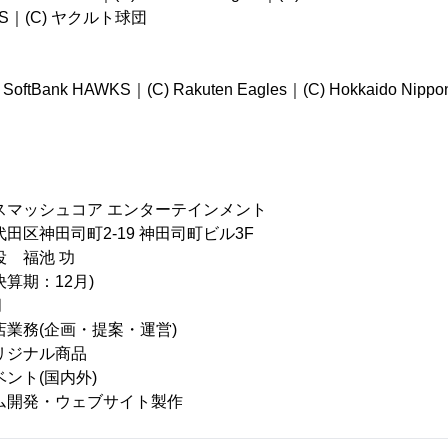
ONS｜(C) ヤクルト球団
) SoftBank HAWKS｜(C) Rakuten Eagles｜(C) Hokkaido Nippo
スマッシュコア エンターテインメント
田区神田司町2-19 神田司町ビル3F
役 福池 功
決算期：12月)
月
店業務(企画・提案・運営)
ナル商品
(国内外)
・ウェブサイト製作