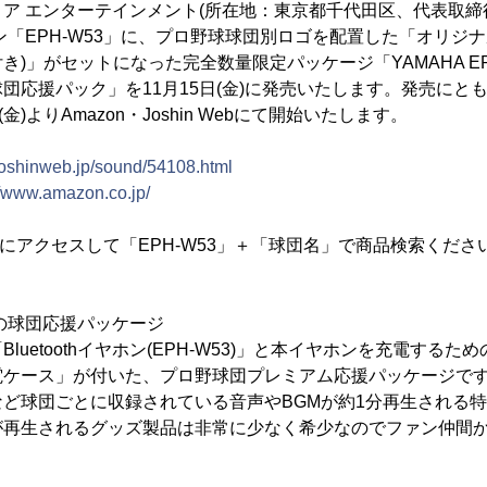
ア エンターテインメント(所在地：東京都千代田区、代表取締役
イヤホン「EPH-W53」に、プロ野球球団別ロゴを配置した「オリジ
)」がセットになった完全数量限定パッケージ「YAMAHA EP
団応援パック」を11月15日(金)に発売いたします。発売にと
金)よりAmazon・Joshin Webにて開始いたします。
/joshinweb.jp/sound/54108.html
//www.amazon.co.jp/
RLにアクセスして「EPH-W53」＋「球団名」で商品検索くださ
”の球団応援パッケージ
luetoothイヤホン(EPH-W53)」と本イヤホンを充電する
電ケース」が付いた、プロ野球団プレミアム応援パッケージで
ど球団ごとに収録されている音声やBGMが約1分再生される
が再生されるグッズ製品は非常に少なく希少なのでファン仲間