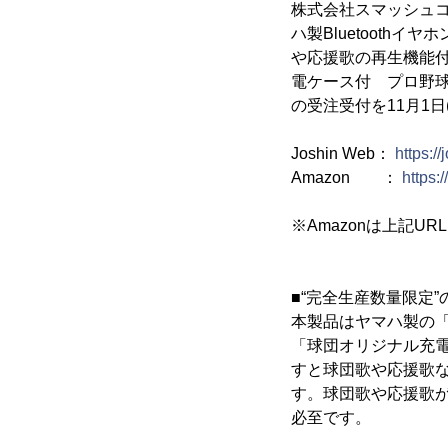
株式会社スマッシュコ
ハ製Bluetooth
や応援歌の再生機能付き
電ケース付 プロ野球
の受注受付を11月1日(
Joshin Web：
https:/
Amazon ：
https:
※Amazonは上記U
■“完全生産数量限定
本製品はヤマハ製の「B
「球団オリジナル充
すと球団歌や応援歌な
す。球団歌や応援歌
必至です。