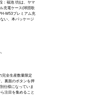
：福池 功)は、ヤマ
ナル充電ケース(球団歌
H-W53プレミアム充
もない、本パッケージ
い
ための完全生産数量限定
す。裏面のボタンを押
特別仕様になっていま
から注目を集めること