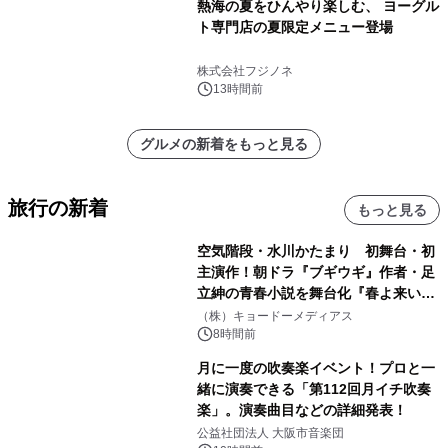
熱海の夏をひんやり楽しむ、 ヨーグル
ト専門店の夏限定メニュー登場
株式会社フジノネ
13時間前
グルメの新着をもっと見る
旅行の新着
もっと見る
空気階段・水川かたまり 初舞台・初
主演作！朝ドラ『ブギウギ』作者・足
立紳の青春小説を舞台化『春よ来い、
マジで来い』キービジュアル解禁！
（株）キョードーメディアス
8時間前
月に一度の吹奏楽イベント！プロと一
緒に演奏できる「第112回月イチ吹奏
楽」。演奏曲目などの詳細発表！
公益社団法人 大阪市音楽団