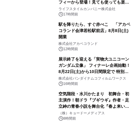
フィーから登場！見ても使っても楽し
3
い、ポップでキュートなコレクショ
ライフスタイルカンパニー株式会社
ン。
17時間前
駅を降りたら、すぐ赤べこ 「アカベ
コランド会津若松駅前店」8月8日(土)
開業
4
株式会社アカベコランド
12時間前
展示終了を迎える「実物大ユニコーン
ガンダム立像」 フィナーレ企画始動！
8月22日(土)から10日間限定で 特別映
5
像『UNICORN GUNDAM Statue ―
株式会社バンダイナムコフィルムワークス
BEYOND POSSIBILITY ―』を上映！
16時間前
空気階段・水川かたまり 初舞台・初
主演作！朝ドラ『ブギウギ』作者・足
立紳の青春小説を舞台化『春よ来い、
6
マジで来い』キービジュアル解禁！
（株）キョードーメディアス
8時間前