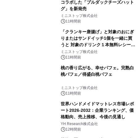
コラボした「ブルダックチーズハット
グ」を新発売
ミニストップ株式会社
11時間前
「クランキー唐揚げ」と対象のおにぎ
りまたはサンドイッチ1個を一緒に買
うと 対象のドリンク１本無料レシート
クーポンもらえる！※1
ミニストップ株式会社
11時間前
桃の香り広がる、幸せパフェ。完熟白
桃パフェ／得盛白桃パフェ
ミニストップ株式会社
11時間前
世界ハンドメイドマットレス市場レポ
ート2026-2032：企業ランキング、価
格動向、売上推移、今後の見通し
YH Research株式会社
12時間前