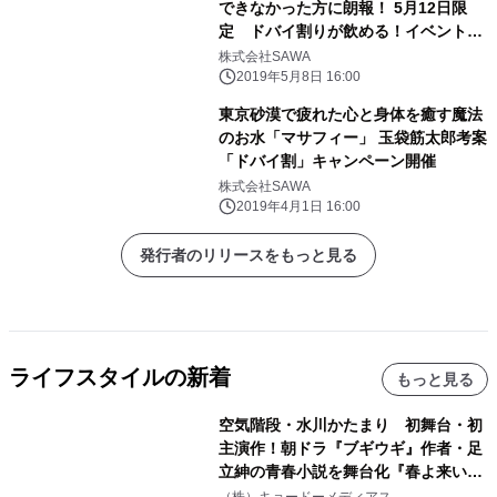
できなかった方に朗報！ 5月12日限
定 ドバイ割りが飲める！イベント開
催
株式会社SAWA
2019年5月8日 16:00
東京砂漠で疲れた心と身体を癒す魔法
のお水「マサフィー」 玉袋筋太郎考案
「ドバイ割」キャンペーン開催
株式会社SAWA
2019年4月1日 16:00
発行者のリリースをもっと見る
ライフスタイルの新着
もっと見る
空気階段・水川かたまり 初舞台・初
主演作！朝ドラ『ブギウギ』作者・足
立紳の青春小説を舞台化『春よ来い、
マジで来い』キービジュアル解禁！
（株）キョードーメディアス