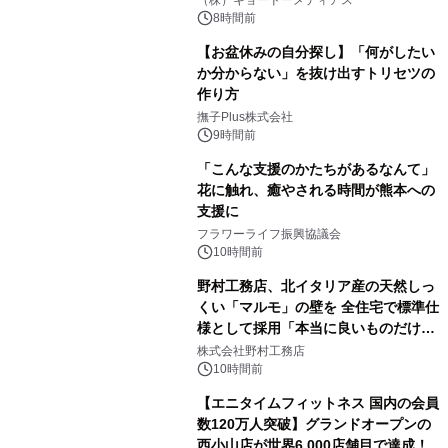
8時間前
【お盆休みの自分探し】「何がしたい
か分からない」を抜け出すトリセツの
作り方
撫子Plus株式会社
9時間前
「こんな支援のかたちがあるなんて」
花に触れ、癒やされる時間が熊本への
支援に
フラワーライフ振興協議会
10時間前
野村工務店、北イタリア産の天然しっ
くい「マルモ」の壁を 全住宅で標準仕
様として採用「本当に良いものだけに
こだわる」
株式会社野村工務店
10時間前
【エニタイムフィットネス 国内の会員
数120万人突破】グランドオープンの
西小山店が世界6,000店舗目で達成！