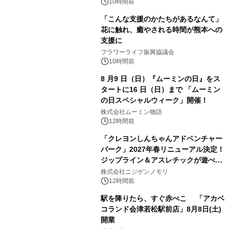
10時間前
「こんな支援のかたちがあるなんて」
花に触れ、癒やされる時間が熊本への
支援に
フラワーライフ振興協議会
10時間前
8 月9 日（日）『ムーミンの日』をス
タートに16 日（日）まで 「ムーミン
の日スペシャルウィーク」開催！
株式会社ムーミン物語
12時間前
「クレヨンしんちゃんアドベンチャー
パーク」2027年春リニューアル決定！
ジップライン＆アスレチックが遊べる
のは今年が最後！ 「ラスト！ドキがム
株式会社ニジゲンノモリ
ネムネ～大作戦！」始動
12時間前
駅を降りたら、すぐ赤べこ 「アカベ
コランド会津若松駅前店」8月8日(土)
開業