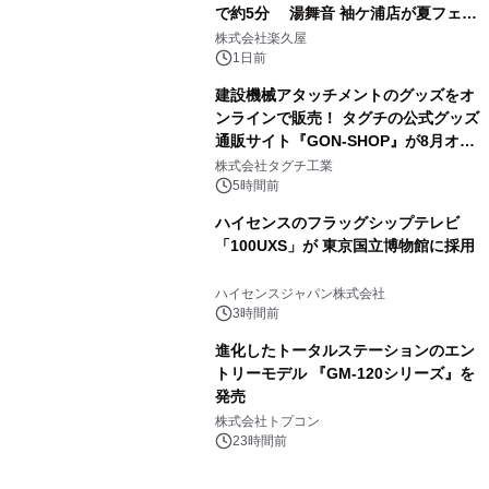
で約5分 湯舞音 袖ケ浦店が夏フェア
3
メニューを提供
株式会社楽久屋
1日前
建設機械アタッチメントのグッズをオ
ンラインで販売！ タグチの公式グッズ
通販サイト『GON-SHOP』が8月オー
4
プン
株式会社タグチ工業
5時間前
ハイセンスのフラッグシップテレビ
「100UXS」が 東京国立博物館に採用
5
ハイセンスジャパン株式会社
3時間前
進化したトータルステーションのエン
トリーモデル 『GM-120シリーズ』を
発売
6
株式会社トプコン
23時間前