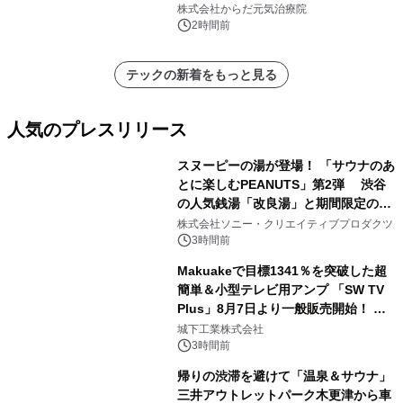
株式会社からだ元気治療院
2時間前
テックの新着をもっと見る
人気のプレスリリース
スヌーピーの湯が登場！ 「サウナのあ
とに楽しむPEANUTS」第2弾 渋谷
の人気銭湯「改良湯」と期間限定のコ
1
ラボレーション サウナイキタイコラ
株式会社ソニー・クリエイティブプロダクツ
ボグッズも発売決定！
3時間前
Makuakeで目標1341％を突破した超
簡単＆小型テレビ用アンプ 「SW TV
Plus」8月7日より一般販売開始！ ケ
2
ーブル1本つなぐだけ、テレビの音が
城下工業株式会社
ぐっと豊かに
3時間前
帰りの渋滞を避けて「温泉＆サウナ」
三井アウトレットパーク木更津から車