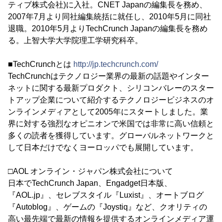
ティブ株式会社)に入社。CNET Japanの編集長を務め、
2007年7月より同社編集統括に就任し、2010年5月に同社
退職。2010年5月よりTechCrunch Japanの編集長を務め
る。上智大学大学院理工学研究科卒。
■TechCrunchとは
http://jp.techcrunch.com/
TechCrunchはテクノロジー業界の最新の話題やインター
ネットに関する最新プロダクト、シリコンバレーのスター
トアップ企業について紹介するテクノロジービジネスのオ
ンラインメディアとして2005年にスタートしました。業
界に対する強烈なオピニオンで米国では非常に高い信頼と
多くの読者を獲得しています。グローバルネットワークと
して日本だけでなくヨーロッパでも展開しています。
□AOL オンライン・ジャパン株式会社について
日本でTechCrunch Japan、Engadget日本版、
『AOL.jp』、セレブスタイル『Luxist』、オートブログ
『Autoblog』、ゲームの『Joystiq』など、クオリティの
高い最先端で最新の情報を提供するオンラインメディア運