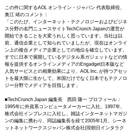
この件に関するAOL オンライン・ジャパン 代表取締役、
奥江 靖のコメント：
「このたび、インターネット・テクノロジーおよびビジネ
ス分野の名門ニュースサイトTechCrunch Japanの運営が
開始できることを大変うれしく思っています。当社は以
前、通信企業として知られていましたが、現在はオンライ
ン上の複合メディア企業としての地位を確立しています。
すでに日本で展開しているデジタル系ガジェットなどの情
報を提供するオンラインメディアのEngadget日本版など
人気サービスとの相乗効果により、AOL Inc. が持つアセッ
トを最大限に生かして、米国だけでなく日本でもテクノロ
ジー分野でメディアを目指します」
■TechCrunch Japan 編集長 西田 隆一 プロフィール：
1995年に外資系コンピュータメーカーに入社。1997年、
株式会社インプレスに入社し、雑誌インターネットマガジ
ンの編集に携わり、同誌編集長を経て2005年1月、シーネ
ットネットワークスジャパン株式会社(現朝日インタラク