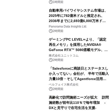
1時間前
自動車用バイワイヤシステム市場は、
2025年に782億米ドルと推定され、
2036年までに2,693億6,000万米ドル
に達すると予測されており、予測期間
Panorama Data Insights Ltd.
（2026年～2036年）
2時間前
ゲーミングPC LEVEL∞より、「認定
再生メモリ」を採用したNVIDIA®
GeForce RTX™ 5080搭載モデル、
NVIDIA® GeForce RTX™ 5070 Ti搭
株式会社ユニットコム
載モデルを販売開始
2時間前
「Salesforceに商談日とステータスし
か入ってない」会社が、 半年で活動入
力量10倍・そしてAgentforce活用へ
── 敷島住宅×bellSalesAI事例公開
ベルフェイス株式会社
2時間前
高齢化で訪問施術ニーズが拡大 訪問
施術数が前年比110％で毎年増加 -
DXと見守りで在宅生活を支援-