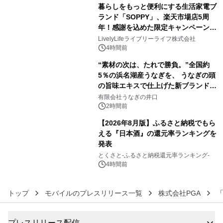
ラムや、「TR-808」を愛する伝説的
暮らしをもっと便利にする生活家電ブ
アーティストを フィーチャーしたアニ
ランド「SOPPY」、楽天市場店5周
メーションを公開～
年！感謝を込めた限定キャンペーンを
4
8月10日より開催
LivelyLifeライブリーライフ株式会社
4時間前
“素材の次は、たれで勝負。”全国約
5％の浜名湖産うなぎを、 うなぎの頭
の旨味エキスで仕上げた新ブランド
5
「井口の誉」誕生
有限会社うなぎの井口
2時間前
【2026年8月版】ふるさと納税でもら
える『日本酒』の還元率ランキングを
発表
6
とくさと-ふるさと納税還元率ランキング-
4時間前
トップ
モバイルのプレスリリース一覧
株式会社PGA
「
プレスリリース配信