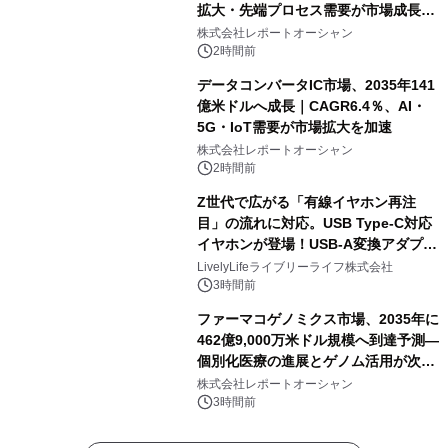
拡大・先端プロセス需要が市場成長を
加速
株式会社レポートオーシャン
2時間前
データコンバータIC市場、2035年141
億米ドルへ成長｜CAGR6.4％、AI・
5G・IoT需要が市場拡大を加速
株式会社レポートオーシャン
2時間前
Z世代で広がる「有線イヤホン再注
目」の流れに対応。USB Type-C対応
イヤホンが登場！USB-A変換アダプタ
ー付きでスマホからパソコンまで幅広
LivelyLifeライブリーライフ株式会社
く活用可能
3時間前
ファーマコゲノミクス市場、2035年に
462億9,000万米ドル規模へ到達予測―
個別化医療の進展とゲノム活用が次世
代ヘルスケア投資を加速
株式会社レポートオーシャン
3時間前