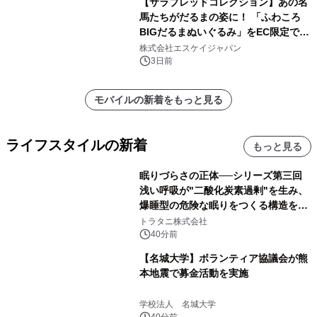
【サラブレッドコレクション】あの名
馬たちがだるまの姿に！ 「ふわころ
BIGだるまぬいぐるみ」をEC限定で受
注販売開始
株式会社エスケイジャパン
3日前
モバイルの新着をもっと見る
ライフスタイルの新着
もっと見る
眠りづらさの正体──シリーズ第三回
浅い呼吸が"二酸化炭素過剰"を生み、
爆睡型の危険な眠りをつくる構造を解
説
トラタニ株式会社
40分前
【名城大学】ボランティア協議会が熊
本地震で募金活動を実施
学校法人 名城大学