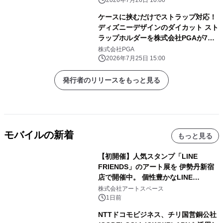
2026年7月26日 10:00
ケースに挟むだけでストラップ対応！
ディズニーデザインのダイカット スト
ラップホルダーを株式会社PGAが7月
24日発売
株式会社PGA
2026年7月25日 15:00
発行者のリリースをもっと見る
モバイルの新着
もっと見る
【初開催】人気スタンプ「LINE
FRIENDS」のアート展を 伊勢丹新宿
店で開催中。 個性豊かなLINE
FRIENDSの仲間たちが インテリアア
株式会社アートスペース
ートとして新たな魅力を発信。
1日前
NTTドコモビジネス、チリ国営銅公社