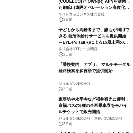
(CODELCO)とIOWN(R) APNを活用し
た銅鉱山遠隔オペレーション高度化に
向けた調査・実証を開始
NTTドコモビジネス株式会社
1日前
子どもから高齢者まで、誰もが利用で
きる 自治体給付サービスを提供開始
～EYE-Portal(R)による15歳未満の本
人認証と デジタルデバイド対策で実現
株式会社NTTデータ関西
～
2日前
「乗換案内」アプリ、 マルチモーダル
経路検索を多言語で提供開始
ジョルダン株式会社
2日前
東尋坊や永平寺など福井観光に便利！
京福バスの6種の企画乗車券をモバイ
ルチケットで販売開始
ジョルダン株式会社、京福バス株式会社
2日前