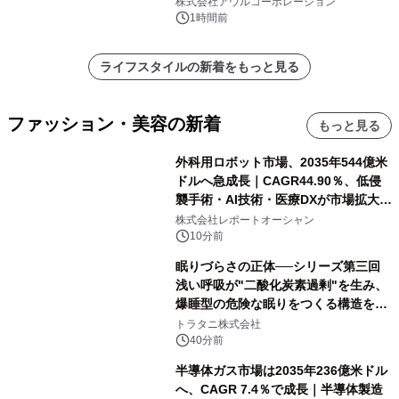
大人の冬旅を。ー夕日ヶ浦温泉「佳松
株式会社アウルコーポレーション
苑 別邸ふうか」ー
1時間前
ライフスタイルの新着をもっと見る
ファッション・美容の新着
もっと見る
外科用ロボット市場、2035年544億米
ドルへ急成長｜CAGR44.90％、低侵
襲手術・AI技術・医療DXが市場拡大を
牽引
株式会社レポートオーシャン
10分前
眠りづらさの正体──シリーズ第三回
浅い呼吸が"二酸化炭素過剰"を生み、
爆睡型の危険な眠りをつくる構造を解
説
トラタニ株式会社
40分前
半導体ガス市場は2035年236億米ドル
へ、CAGR 7.4％で成長｜半導体製造