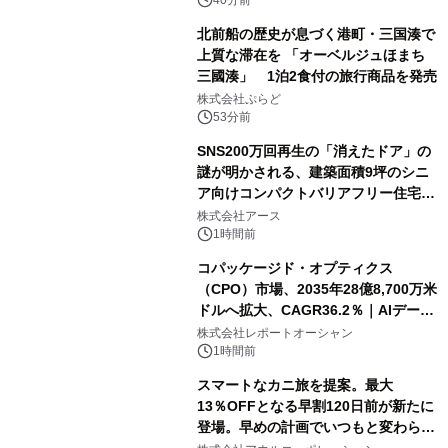
40分前
北前船の歴史が息づく港町・三国湊で
上質な滞在を 「オーベルジュほまち
三國湊」 1泊2食付の旅行商品を発売
株式会社ぷらど
53分前
SNS200万回再生の「消えたドア」の
謎が明かされる、建築面積9坪のシニ
ア向けコンパクトバリアフリー住宅が
誕生
株式会社アース
1時間前
コパッケージド・オプティクス
（CPO）市場、2035年28億8,700万米
ドルへ拡大、CAGR36.2％｜AIデータ
センター・高速光通信需要が成長を加
株式会社レポートオーシャン
速
1時間前
スマートなカニ旅を提案。最大
13％OFFとなる早割120日前が新たに
登場。早めの計画でいつもと変わらぬ