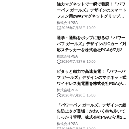
強力マグネットで一瞬で着脱！「パワ
ーパフ ガールズ」デザインのスマート
フォン用2WAYマグネットグリップを
株式会社PGAが7月24日発売
株式会社PGA
2026年7月28日 10:00
通学・通勤をポップに彩る◎「パワー
パフ ガールズ」デザインのICカード対
応ステッカーを株式会社PGAが7月24
日発売
株式会社PGA
2026年7月27日 10:00
ピタッと磁力で高速充電！「パワーパ
フ ガールズ」デザインのマグネット式
ワイヤレス充電器を株式会社PGAが7
月24日発売
株式会社PGA
2026年7月26日 15:00
「パワーパフ ガールズ」デザインの紛
失防止タグ登場！かわいく持ち歩いて
しっかり管理。株式会社PGAが7月24
日発売
株式会社PGA