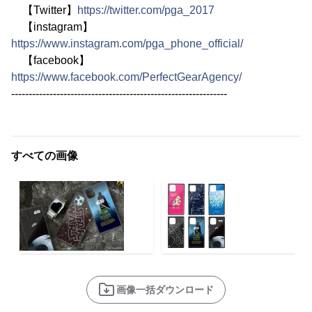
【Twitter】
https://twitter.com/pga_2017
【instagram】
https://www.instagram.com/pga_phone_official/
【facebook】
https://www.facebook.com/PerfectGearAgency/
--------------------------------------------------------------
すべての画像
画像一括ダウンロード