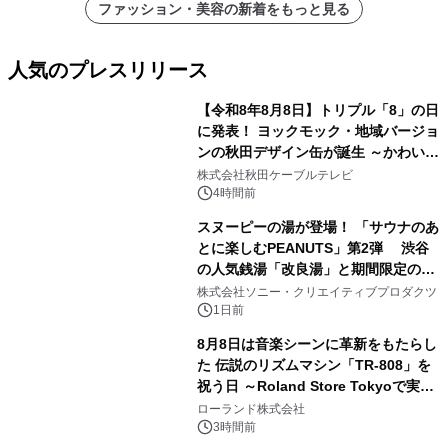
ファッション・美容の新着をもっと見る
人気のプレスリリース
【令和8年8月8日】トリプル「8」の日
に発表！ ヨックモック・地域バージョ
ンの秋田デザイン缶が誕生 ～かわいい
1
秋田犬の子犬と秋田の四季と名所を巡
株式会社秋田ケーブルテレビ
るパッケージ～ 9月1日(火)秋田県内で
4時間前
販売開始
スヌーピーの湯が登場！ 「サウナのあ
とに楽しむPEANUTS」第2弾 渋谷
の人気銭湯「改良湯」と期間限定のコ
2
ラボレーション サウナイキタイコラ
株式会社ソニー・クリエイティブプロダクツ
ボグッズも発売決定！
1日前
8月8日は音楽シーンに革新をもたらし
た 伝説のリズムマシン「TR-808」を
祝う日 ～Roland Store Tokyoで実機
3
を展示しての 記念キャンペーンを開
ローランド株式会社
催 英国ラジオ「NTS」の 特別プログ
3時間前