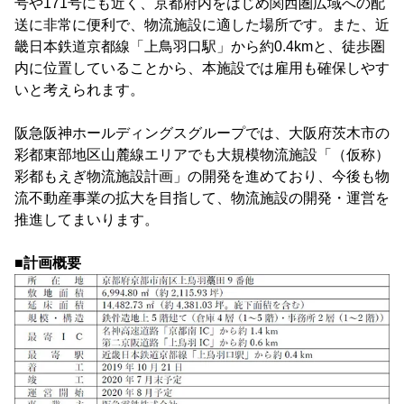
号や171号にも近く、京都府内をはじめ関西圏広域への配
送に非常に便利で、物流施設に適した場所です。また、近
畿日本鉄道京都線「上鳥羽口駅」から約0.4kmと、徒歩圏
内に位置していることから、本施設では雇用も確保しやす
いと考えられます。
阪急阪神ホールディングスグループでは、大阪府茨木市の
彩都東部地区山麓線エリアでも大規模物流施設「（仮称）
彩都もえぎ物流施設計画」の開発を進めており、今後も物
流不動産事業の拡大を目指して、物流施設の開発・運営を
推進してまいります。
■計画概要