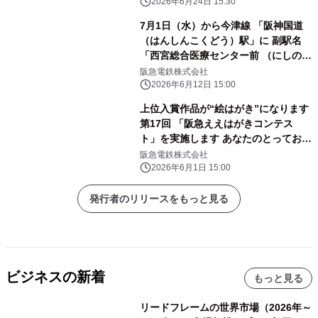
環境に配慮した 休憩所にリニューアル
2026年6月24日 15:30
します
7月1日（水）から今津線 「阪神国道
（はんしんこくどう）駅」に 副駅名
「西宮総合医療センター前 （にしのみ
やそうごういりょうせんたーまえ）」
阪急電鉄株式会社
を 設定します
2026年6月12日 15:00
上位入賞作品が“絵はがき”になります
第17回 「阪急ええはがきコンテス
ト」を実施します あなたのとっておき
の場所や風景を募集！
阪急電鉄株式会社
2026年6月1日 15:00
発行者のリリースをもっと見る
ビジネスの新着
もっと見る
リードフレームの世界市場（2026年～