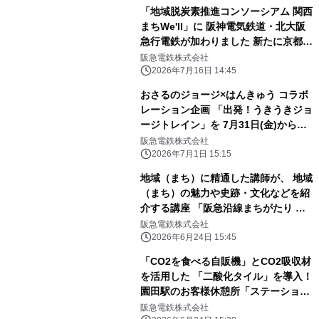
「地域脱炭素推進コンソーシアム 関西
まちWe'll」に 阪神電気鉄道・北大阪
急行電鉄が加わりました 新たに京都
市・守口市・芦屋市との連携協定を締
阪急電鉄株式会社
結
2026年7月16日 14:45
おさるのジョージ×はんきゅう コラボ
レーション企画 「出発！うきうきジョ
ージトレイン」を 7月31日(金)からス
タートします！
阪急電鉄株式会社
2026年7月1日 15:15
地域（まち）に精通した講師が、 地域
（まち）の魅力や史跡・文化などを紹
介する講座 「阪急沿線まちがたり ～
きっと出会える、 このまちの魅力～」
阪急電鉄株式会社
を開催します
2026年6月24日 15:45
「CO2を食べる自販機」とCO2吸収材
を活用した 「二酸化タイル」を導入！
園田駅のお客様休憩所「ステーション
＋（プラス）」を アサヒ飲料と連携し
阪急電鉄株式会社