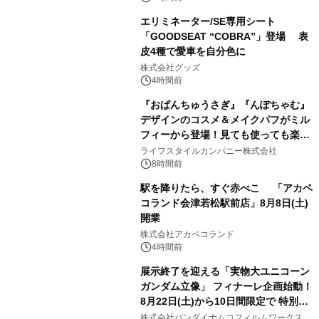
エリミネーター/SE専用シート
「GOODSEAT “COBRA”」登場 表
皮4種で愛車を自分色に
2
株式会社グッズ
4時間前
『おぱんちゅうさぎ』『んぽちゃむ』
デザインのコスメ＆メイクパフがミル
フィーから登場！見ても使っても楽し
3
い、ポップでキュートなコレクショ
ライフスタイルカンパニー株式会社
ン。
8時間前
駅を降りたら、すぐ赤べこ 「アカベ
コランド会津若松駅前店」8月8日(土)
開業
4
株式会社アカベコランド
4時間前
展示終了を迎える「実物大ユニコーン
ガンダム立像」 フィナーレ企画始動！
8月22日(土)から10日間限定で 特別映
5
像『UNICORN GUNDAM Statue ―
株式会社バンダイナムコフィルムワークス