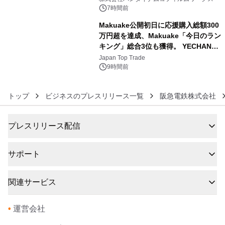
BEYOND POSSIBILITY ―』を上映！
7時間前
Makuake公開初日に応援購入総額300
万円超を達成、Makuake「今日のラン
キング」総合3位も獲得。 YECHAN音
6
浴シンギングボウル第2弾の大型サイ
Japan Top Trade
ズ（XL・2XL・3XL）を先行販売中
9時間前
トップ
ビジネスのプレスリリース一覧
阪急電鉄株式会社
プレスリリース配信
サポート
関連サービス
•
運営会社