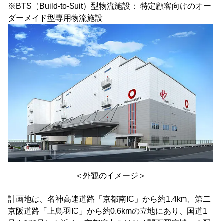
※BTS（Build-to-Suit）型物流施設： 特定顧客向けのオー
ダーメイド型専用物流施設
＜外観のイメージ＞
計画地は、名神高速道路「京都南IC」から約1.4km、第二
京阪道路「上鳥羽IC」から約0.6kmの立地にあり、国道1