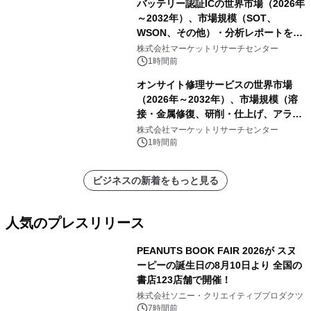
バッテリー認証ICの世界市場（2026年
～2032年）、市場規模（SOT、
WSON、その他）・分析レポートを発
表
株式会社マーケットリサーチセンター
1時間前
オンサイト修理サービスの世界市場
（2026年～2032年）、市場規模（溶
接・金属修復、研削・仕上げ、アライ
メント、その他）・分析レポートを発
株式会社マーケットリサーチセンター
表
1時間前
ビジネスの新着をもっと見る
人気のプレスリリース
PEANUTS BOOK FAIR 2026が スヌ
ーピーの誕生日の8月10日より 全国の
書店123店舗で開催！
1
株式会社ソニー・クリエイティブプロダクツ
7時間前