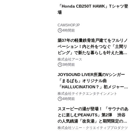
「Honda CB250T HAWK」Tシャツ登
場
2
CAMSHOP.JP
4時間前
築37年の軽量鉄骨造戸建てをフルリノ
ベーション！内と外をつなぐ「土間リ
ビング」で新たな暮らしを叶えた施工
3
事例を株式会社アースが公開
株式会社アース
3時間前
JOYSOUND LIVER所属のVシンガー
「まるぱも」オリジナル曲
「HALLUCINATION？」初メジャー配
4
信リリース決定！
株式会社テイチクエンタテインメント
4時間前
スヌーピーの湯が登場！ 「サウナのあ
とに楽しむPEANUTS」第2弾 渋谷
の人気銭湯「改良湯」と期間限定のコ
5
ラボレーション サウナイキタイコラ
株式会社ソニー・クリエイティブプロダクツ