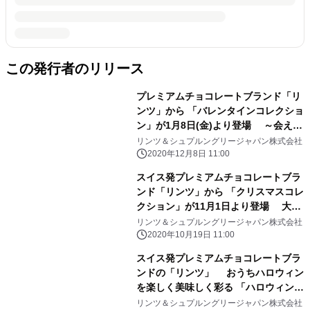
この発行者のリリース
プレミアムチョコレートブランド「リ
ンツ」から 「バレンタインコレクショ
ン」が1月8日(金)より登場 ～会えな
い今こそ想いを届ける、特別なバレン
リンツ＆シュプルングリージャパン株式会社
タインに～
2020年12月8日 11:00
スイス発プレミアムチョコレートブラ
ンド「リンツ」から 「クリスマスコレ
クション」が11月1日より登場 大切
な人へのギフト、1年頑張った自分へ
リンツ＆シュプルングリージャパン株式会社
のご褒美にも
2020年10月19日 11:00
スイス発プレミアムチョコレートブラ
ンドの「リンツ」 おうちハロウィン
を楽しく美味しく彩る 「ハロウィン
コレクション」 9月14日新発売
リンツ＆シュプルングリージャパン株式会社