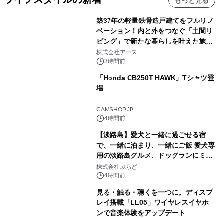
もっと見る
築37年の軽量鉄骨造戸建てをフルリノ
ベーション！内と外をつなぐ「土間リ
ビング」で新たな暮らしを叶えた施工
事例を株式会社アースが公開
株式会社アース
3時間前
「Honda CB250T HAWK」Tシャツ登
場
CAMSHOP.JP
4時間前
【淡路島】愛犬と一緒に過ごせる宿
で、一緒に泊まり、一緒にご飯 愛犬専
用の淡路島グルメ、ドッグランにミニ
プール グランピングとトレーラーハウ
株式会社ぷらど
スの2施設で
4時間前
見る・触る・聴くを一つに。ディスプ
レイ搭載「LL05」ワイヤレスイヤホ
ンで音楽体験をアップデート