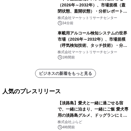
（2026年～2032年）、市場規模（蓋
閉状態、蓋開状態）・分析レポートを
発表
株式会社マーケットリサーチセンター
34分前
車載用アルコール検知システムの世界
市場（2026年～2032年）、市場規模
（呼気検知技術、タッチ技術）・分析
レポートを発表
株式会社マーケットリサーチセンター
1時間前
ビジネスの新着をもっと見る
人気のプレスリリース
【淡路島】愛犬と一緒に過ごせる宿
で、一緒に泊まり、一緒にご飯 愛犬専
用の淡路島グルメ、ドッグランにミニ
1
プール グランピングとトレーラーハウ
株式会社ぷらど
スの2施設で
4時間前