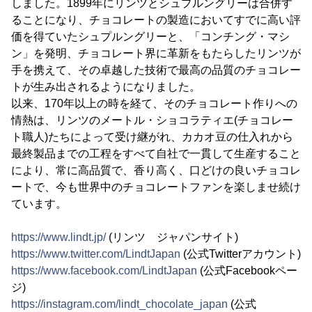
しました。1899年にリンツとシュプルングリーは合併す
ることになり、チョコレートの製造においてすでに高い評
価を得ていたシュプルングリーと、「コンチング・マシ
ン」を発明、チョコレート界に革新をもたらしたリンツが
手を携えて、その卓越した技術で最高の品質のチョコレー
トが生み出されるようになりました。
以来、170年以上の時を経て、そのチョコレート作りへの
情熱は、リンツのメートル・ショコラティエ(チョコレー
ト職人)たちによって受け継がれ、カカオ豆の仕入れから
最終製品までの工程をすべて自社で一貫して生産すること
により、常に高品質で、香り高く、口どけの良いチョコレ
ートで、今も世界中のチョコレートファンを楽しませ続け
ています。
https://www.lindt.jp/
(リンツ ジャパンサイト)
https://www.twitter.com/LindtJapan
(公式Twitterアカウント)
https://www.facebook.com/LindtJapan
(公式Facebookペー
ジ)
https://instagram.com/lindt_chocolate_japan
(公式