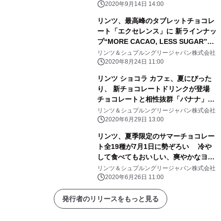
2020年9月14日 14:00
リンツ、最高峰のタブレットチョコレ
ート「エクセレンス」に 新ラインナッ
プ“MORE CACAO, LESS SUGAR”の
「ハイカカオ ミルクチョコレート」9
リンツ＆シュプルングリージャパン株式会社
月1日新発売
2020年8月24日 11:00
リンツ ショコラ カフェ、夏にぴった
り、 新チョコレートドリンクが登場
チョコレートと相性抜群「バナナ」7
月1日新発売
リンツ＆シュプルングリージャパン株式会社
2020年6月29日 13:00
リンツ、夏季限定のサマーチョコレー
ト全19種が7月1日に勢ぞろい 冷や
して食べてもおいしい、爽やかなヨー
グルト風味の 「スリムタブレット」
リンツ＆シュプルングリージャパン株式会社
「プラリネ」日本初登場
2020年6月26日 11:00
発行者のリリースをもっと見る