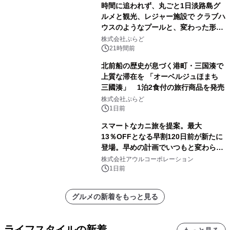
時間に追われず、丸ごと1日淡路島グ
ルメと観光、レジャー施設で クラブハ
ウスのようなプールと、変わった形の
サウナも 「THE BOXY AWAJI」のお
株式会社ぷらど
得な素泊まり連泊プランで
21時間前
北前船の歴史が息づく港町・三国湊で
上質な滞在を 「オーベルジュほまち
三國湊」 1泊2食付の旅行商品を発売
株式会社ぷらど
1日前
スマートなカニ旅を提案。最大
13％OFFとなる早割120日前が新たに
登場。早めの計画でいつもと変わらぬ
大人の冬旅を。ー夕日ヶ浦温泉「佳松
株式会社アウルコーポレーション
苑 別邸ふうか」ー
1日前
グルメの新着をもっと見る
ライフスタイルの新着