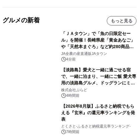
グルメの新着
もっと見る
「ＪＡタウン」で「魚の日限定セー
ル」を開催！長崎県産「黄金あなご」
や「天然本まぐろ」など約280商品を
販売！～毎月１０日の定例企画～
JA全農の産直通販JAタウン
4分前
【淡路島】愛犬と一緒に過ごせる宿
で、一緒に泊まり、一緒にご飯 愛犬専
用の淡路島グルメ、ドッグランにミニ
プール グランピングとトレーラーハウ
株式会社ぷらど
スの2施設で
4時間前
【2026年8月版】ふるさと納税でもら
える『玄米』の還元率ランキングを発
表
とくさと-ふるさと納税還元率ランキング-
7時間前