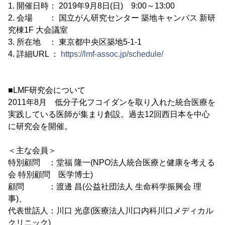
1. 開催日時： 2019年9月8日(日) 9:00～13:00
2. 会場 ： 国立がん研究センター 築地キャンパス 新研
究棟1F 大会議室
3. 所在地 ： 東京都中央区築地5-1-1
4. 詳細URL ：
https://lmf-assoc.jp/schedule/
■LMF研究会について
2011年8月 低分子化フコイダンを取り入れた統合医療を
実践している医師が集まり創設。過去12回西日本を中心
に研究会を開催。
＜主な会員＞
特別顧問 ：堂福 隆一(NPO法人統合医療と健康を考える
会 特別顧問 医学博士)
顧問 ：渡邊 昌(公益社団法人 生命科学振興会 理
事)、
代表世話人：川口 光彦(医療法人川口内科川口メディカル
クリニック)