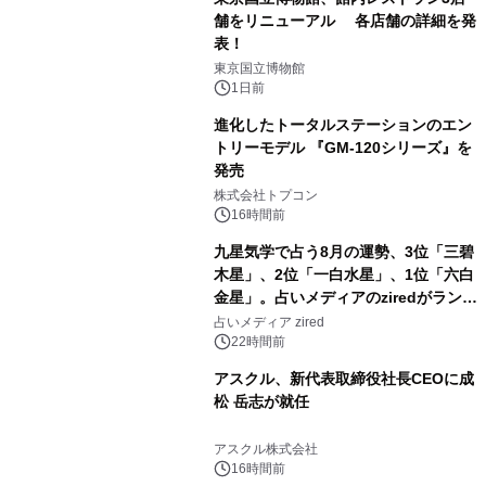
舗をリニューアル 各店舗の詳細を発
表！
2
東京国立博物館
1日前
進化したトータルステーションのエン
トリーモデル 『GM-120シリーズ』を
発売
3
株式会社トプコン
16時間前
九星気学で占う8月の運勢、3位「三碧
木星」、2位「一白水星」、1位「六白
金星」。占いメディアのziredがランキ
4
ングを発表
占いメディア zired
22時間前
アスクル、新代表取締役社長CEOに成
松 岳志が就任
5
アスクル株式会社
16時間前