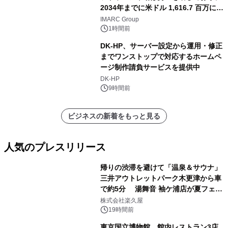
2034年までに米ドル 1,616.7 百万に達
し、CAGR 3.42%で成長すると予測
IMARC Group
1時間前
DK-HP、サーバー設定から運用・修正
までワンストップで対応するホームペ
ージ制作請負サービスを提供中
DK-HP
9時間前
ビジネスの新着をもっと見る
人気のプレスリリース
帰りの渋滞を避けて「温泉＆サウナ」
三井アウトレットパーク木更津から車
で約5分 湯舞音 袖ケ浦店が夏フェア
1
メニューを提供
株式会社楽久屋
19時間前
東京国立博物館、館内レストラン3店