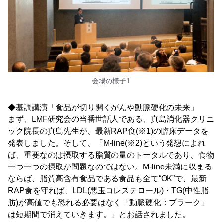
会場の様子1
◆基調講演「食品が切り開くがんや動脈硬化の未来」
まず、LMF研究会の当番世話人である、真島消化器クリニ
ック院長の真島先生が、最新RAP食(※1)の臨床データを
発表しました。そして、「M-line(※2)という発想によれ
ば、重要なのは摂取する脂質の量のトータルであり、食物
一つ一つの摂取が問題なのではない。M-line未満に収まる
ならば、脂質高含有食品である食品も全て“OK”で、最新
RAP食を守れば、LDL(悪玉コレステロール)・TG(中性脂
肪)が高値でも恐れる必要はなく「動脈硬化：プラーク」
は短期間で消えていきます。」とお話されました。