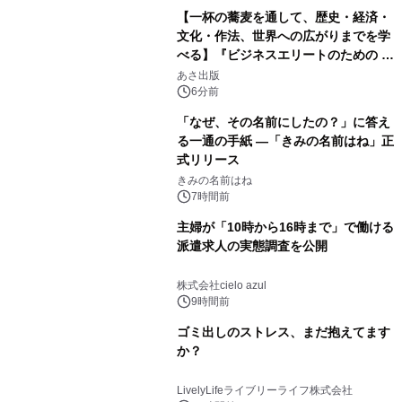
【一杯の蕎麦を通して、歴史・経済・
文化・作法、世界への広がりまでを学
べる】『ビジネスエリートのための 教
養としての蕎麦』2026年8月25日
あさ出版
（火）発売
6分前
「なぜ、その名前にしたの？」に答え
る一通の手紙 ―「きみの名前はね」正
式リリース
きみの名前はね
7時間前
主婦が「10時から16時まで」で働ける
派遣求人の実態調査を公開
株式会社cielo azul
9時間前
ゴミ出しのストレス、まだ抱えてます
か？
LivelyLifeライブリーライフ株式会社