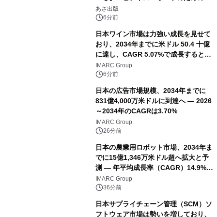
養としての蕎麦』2026年8月25日
あさ出版
（火）発売
6分前
日本ワイン市場は力強い成長を見せて
おり、2034年までに米ドル 50.4 十億
に達し、CAGR 5.07%で成長すると予
測
IMARC Group
6分前
日本の広告市場規模、2034年までに
831億4,000万米ドルに到達へ ― 2026
～2034年のCAGRは3.70%
IMARC Group
26分前
日本の農業用ロボット市場、2034年ま
でに15億1,346万米ドル超へ拡大と予
測 ― 年平均成長率（CAGR）14.9%を
記録
IMARC Group
36分前
日本サプライチェーン管理（SCM）ソ
フトウェア市場は勢いを増しており、