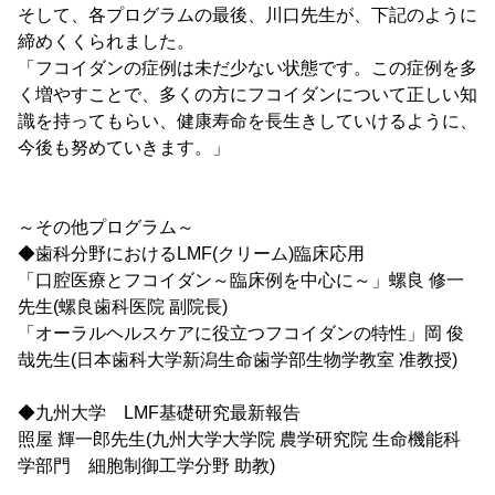
そして、各プログラムの最後、川口先生が、下記のように
締めくくられました。
「フコイダンの症例は未だ少ない状態です。この症例を多
く増やすことで、多くの方にフコイダンについて正しい知
識を持ってもらい、健康寿命を長生きしていけるように、
今後も努めていきます。」
～その他プログラム～
◆歯科分野におけるLMF(クリーム)臨床応用
「口腔医療とフコイダン～臨床例を中心に～」螺良 修一
先生(螺良歯科医院 副院長)
「オーラルヘルスケアに役立つフコイダンの特性」岡 俊
哉先生(日本歯科大学新潟生命歯学部生物学教室 准教授)
◆九州大学 LMF基礎研究最新報告
照屋 輝一郎先生(九州大学大学院 農学研究院 生命機能科
学部門 細胞制御工学分野 助教)