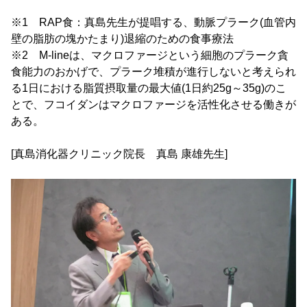
※1 RAP食：真島先生が提唱する、動脈プラーク(血管内
壁の脂肪の塊かたまり)退縮のための食事療法
※2 M-lineは、マクロファージという細胞のプラーク貪
食能力のおかげで、プラーク堆積が進行しないと考えられ
る1日における脂質摂取量の最大値(1日約25g～35g)のこ
とで、フコイダンはマクロファージを活性化させる働きが
ある。
[真島消化器クリニック院長 真島 康雄先生]