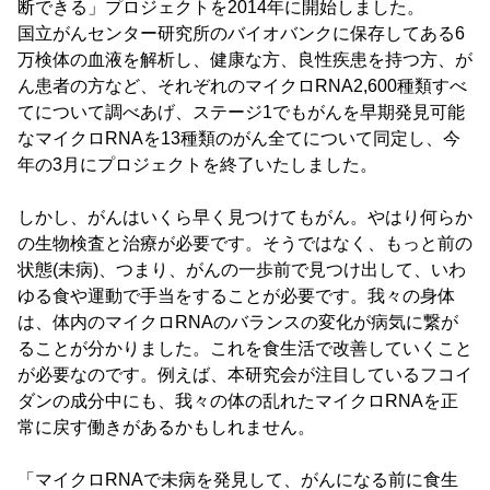
断できる」プロジェクトを2014年に開始しました。
国立がんセンター研究所のバイオバンクに保存してある6
万検体の血液を解析し、健康な方、良性疾患を持つ方、が
ん患者の方など、それぞれのマイクロRNA2,600種類すべ
てについて調べあげ、ステージ1でもがんを早期発見可能
なマイクロRNAを13種類のがん全てについて同定し、今
年の3月にプロジェクトを終了いたしました。
しかし、がんはいくら早く見つけてもがん。やはり何らか
の生物検査と治療が必要です。そうではなく、もっと前の
状態(未病)、つまり、がんの一歩前で見つけ出して、いわ
ゆる食や運動で手当をすることが必要です。我々の身体
は、体内のマイクロRNAのバランスの変化が病気に繋が
ることが分かりました。これを食生活で改善していくこと
が必要なのです。例えば、本研究会が注目しているフコイ
ダンの成分中にも、我々の体の乱れたマイクロRNAを正
常に戻す働きがあるかもしれません。
「マイクロRNAで未病を発見して、がんになる前に食生