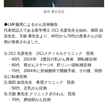
落谷 孝広先生
◆LMF服用によるがん症例報告
代表世話人である医学博士 川口 光彦先生を始め、堀田 由
浩先生、天願 勇先生より、40代から70代の患者さんの症
例が発表されました。
1) 川口 光彦先生 川口メディカルクリニック 院長
・40代 201X年 2度目の乳がん再発 肺転移症例
・60代 胃がんステージ4、肝リンパ節転移症例
・70代 200X年に肝細胞癌で開腹手術。その後、同部
位に転移症例
2) 堀田 由浩先生 希望クリニック 院長
・50代 左乳がん症例
3) 天願 勇先生 クリニックぎのわん 院長
・70代 膵頭部がん症例