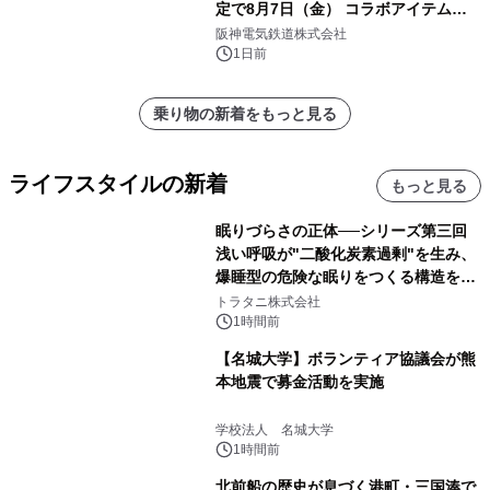
定で8月7日（金） コラボアイテムが
発売決定！
阪神電気鉄道株式会社
1日前
乗り物の新着をもっと見る
ライフスタイルの新着
もっと見る
眠りづらさの正体──シリーズ第三回
浅い呼吸が"二酸化炭素過剰"を生み、
爆睡型の危険な眠りをつくる構造を解
説
トラタニ株式会社
1時間前
【名城大学】ボランティア協議会が熊
本地震で募金活動を実施
学校法人 名城大学
1時間前
北前船の歴史が息づく港町・三国湊で