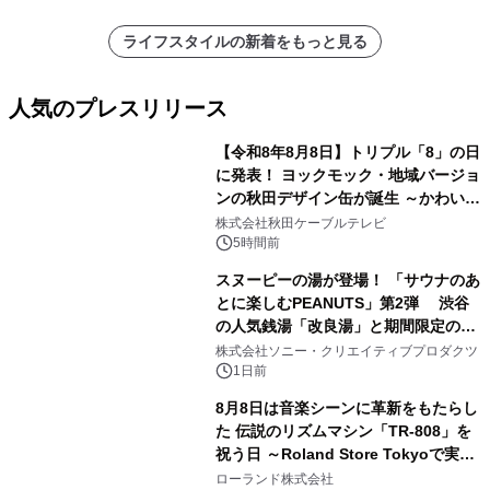
ライフスタイルの新着をもっと見る
人気のプレスリリース
【令和8年8月8日】トリプル「8」の日
に発表！ ヨックモック・地域バージョ
ンの秋田デザイン缶が誕生 ～かわいい
1
秋田犬の子犬と秋田の四季と名所を巡
株式会社秋田ケーブルテレビ
るパッケージ～ 9月1日(火)秋田県内で
5時間前
販売開始
スヌーピーの湯が登場！ 「サウナのあ
とに楽しむPEANUTS」第2弾 渋谷
の人気銭湯「改良湯」と期間限定のコ
2
ラボレーション サウナイキタイコラ
株式会社ソニー・クリエイティブプロダクツ
ボグッズも発売決定！
1日前
8月8日は音楽シーンに革新をもたらし
た 伝説のリズムマシン「TR-808」を
祝う日 ～Roland Store Tokyoで実機
3
を展示しての 記念キャンペーンを開
ローランド株式会社