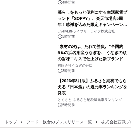
催 英国ラジオ「NTS」の 特別プログ
4時間前
ラムや、「TR-808」を愛する伝説的
暮らしをもっと便利にする生活家電ブ
アーティストを フィーチャーしたアニ
ランド「SOPPY」、楽天市場店5周
メーションを公開～
年！感謝を込めた限定キャンペーンを
4
8月10日より開催
LivelyLifeライブリーライフ株式会社
5時間前
“素材の次は、たれで勝負。”全国約
5％の浜名湖産うなぎを、 うなぎの頭
の旨味エキスで仕上げた新ブランド
5
「井口の誉」誕生
有限会社うなぎの井口
3時間前
【2026年8月版】ふるさと納税でもら
える『日本酒』の還元率ランキングを
発表
6
とくさと-ふるさと納税還元率ランキング-
5時間前
トップ
フード・飲食のプレスリリース一覧
株式会社西武プ