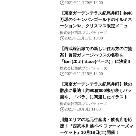
2021年11月29日 14:00
【東京ガーデンテラス紀尾井町】約40
万球のシャンパンゴールドのイルミネ
ーションや、クリスマス限定メニュー
も楽しめる 『KIOI WINTER 2021-
株式会社西武プロパティーズ
2022』
2021年11月17日 13:00
【西武線沿線での新しい住み方のご提
案】賃貸ガレージハウスの名称を
「Emi(エミ) Base(ベース)」に決定‼
株式会社西武プロパティーズ
2021年11月15日 14:00
【東京ガーデンテラス紀尾井町】秋の
散歩に最適！約90種600株が咲くバラ
園や、「バラ」に関連したイラスト
展、限定メニューなどが登場『KIOI
株式会社西武プロパティーズ
AUTUMN ROSES』
2021年10月8日 11:00
川越エリアの地元生産者・飲食店を応
援！『西武本川越ペペ ファーマーズマ
ーケット』10月16日(土)開催！