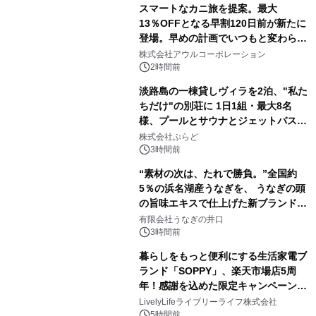
スマートなカニ旅を提案。最大
13％OFFとなる早割120日前が新たに
登場。早めの計画でいつもと変わらぬ
大人の冬旅を。ー夕日ヶ浦温泉「佳松
株式会社アウルコーポレーション
苑 別邸ふうか」ー
2時間前
淡路島の一棟貸しヴィラを2泊、"私た
ちだけ"の別荘に 1日1組・最大8名
様、プールとサウナとジェットバス付
きで Villa Mon Temps AWAJIの連泊
株式会社ぷらど
素泊りプラン
3時間前
“素材の次は、たれで勝負。”全国約
5％の浜名湖産うなぎを、 うなぎの頭
の旨味エキスで仕上げた新ブランド
「井口の誉」誕生
有限会社うなぎの井口
3時間前
暮らしをもっと便利にする生活家電ブ
ランド「SOPPY」、楽天市場店5周
年！感謝を込めた限定キャンペーンを
8月10日より開催
LivelyLifeライブリーライフ株式会社
5時間前