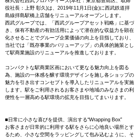
株式会社西武プロパティーズ(本社：東京都豊島区、取締
役社長：上野 彰久)は、2019年11月1日(金)に西武鉄道拝
島線拝島駅橋上店舗をリニューアルオープンします。
西武グループでは、「西武グループアセット戦略」に基づ
き、保有不動産の有効活用によって潜在的な収益力を顕在
化させることでグループ企業価値の向上を目指しており、
当社では「既存事業のバリューアップ」の具体的施策とし
て駅商業施設のリニューアルを推進しております。
コンパクトな駅商業区画において更なる魅力向上を図る
為、施設の一体感を醸す環境デザインを施し各ショップの
魅力を引き出すコンセプトを導入したリニューアルを実施
します。駅をご利用されるお客さまや地域のみなさまの利
便性を一層高める駅環境の拡充を目指してまいります。
■日常に小さな喜びを提供、演出する“Wrapping Box”
お客さまが日常的に利用する駅をさらに心地良い場所とす
るため、小さな空間をラッピングして包み込むように、そ