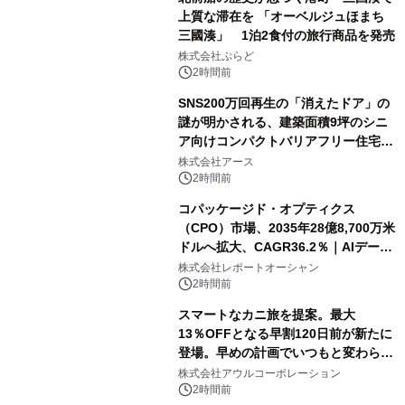
上質な滞在を 「オーベルジュほまち
三國湊」 1泊2食付の旅行商品を発売
株式会社ぷらど
2時間前
SNS200万回再生の「消えたドア」の
謎が明かされる、建築面積9坪のシニ
ア向けコンパクトバリアフリー住宅が
誕生
株式会社アース
2時間前
コパッケージド・オプティクス
（CPO）市場、2035年28億8,700万米
ドルへ拡大、CAGR36.2％｜AIデータ
センター・高速光通信需要が成長を加
株式会社レポートオーシャン
速
2時間前
スマートなカニ旅を提案。最大
13％OFFとなる早割120日前が新たに
登場。早めの計画でいつもと変わらぬ
大人の冬旅を。ー夕日ヶ浦温泉「佳松
株式会社アウルコーポレーション
苑 別邸ふうか」ー
2時間前