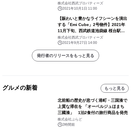
株式会社西武プロパティーズ
2021年10月1日 11:00
【賑わいと豊かなライフシーンを演出
する「Emi Cube」2号物件】2021年
11月下旬、西武鉄道池袋線 桜台駅か
ら徒歩4分の線路高架下に竣工
株式会社西武プロパティーズ
2021年9月27日 14:00
発行者のリリースをもっと見る
グルメの新着
もっと見る
北前船の歴史が息づく港町・三国湊で
上質な滞在を 「オーベルジュほまち
三國湊」 1泊2食付の旅行商品を発売
株式会社ぷらど
2時間前