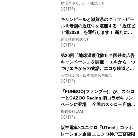
にて8月1日(土)より
物流企画サポート株式会社
1日前
キリンビールと滋賀県のクラフトビー
ル＆老舗の近江牛を堪能する 「近江ビ
ア電2026」を運行します！ 新たに
「長濱浪漫ビール」が参加！キリン一
近江鉄道株式会社
番搾り飲み放題が復活！
1日前
第20回「地球温暖化防止全国鉄道広告
キャンペーン」を開催！ エキから つ
づけエキからの物語。エコな鉄道とと
もに。
公益社団法人日本鉄道広告協会
1日前
『FUNBOO(ファンブー)』が、スシロ
ーとGAZOO Racing 初コラボキャン
ペーンに登場 全国のスシロー店舗で
GR 4車種の FUNBOO(ミニカー)付き
株式会社JAM
メニューが展開されます
1日前
阪神電車×ユニクロ「UTme!」コラボ
レーション企画 ユニクロ神戸三宮店限