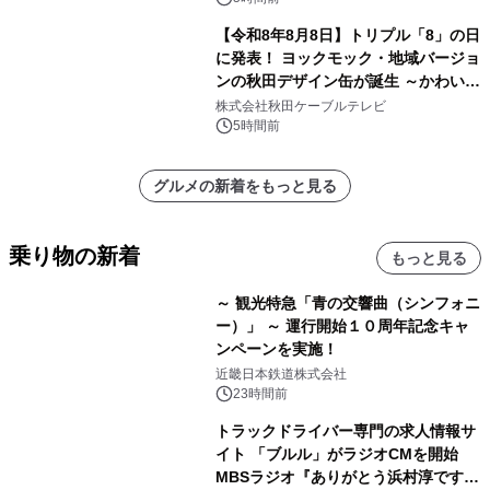
【令和8年8月8日】トリプル「8」の日
に発表！ ヨックモック・地域バージョ
ンの秋田デザイン缶が誕生 ～かわいい
秋田犬の子犬と秋田の四季と名所を巡
株式会社秋田ケーブルテレビ
るパッケージ～ 9月1日(火)秋田県内で
5時間前
販売開始
グルメの新着をもっと見る
乗り物の新着
もっと見る
～ 観光特急「青の交響曲（シンフォニ
ー）」 ～ 運行開始１０周年記念キャ
ンペーンを実施！
近畿日本鉄道株式会社
23時間前
トラックドライバー専門の求人情報サ
イト 「ブルル」がラジオCMを開始
MBSラジオ『ありがとう浜村淳です』