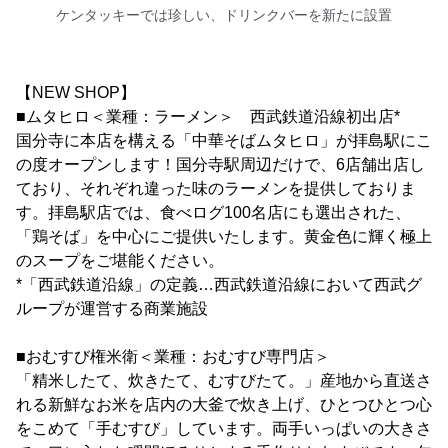
ケンタッキーでは珍しい、ドリンクバーを新たに設置
【NEW SHOP】
■ムタヒロ＜業種：ラーメン＞ 西武鉄道沿線初出店*
国分寺に本店を構える「中華そばムタヒロ」が拝島駅にこ
の度オープンします！国分寺駅周辺だけで、6店舗出店し
ており、それぞれ違った味のラーメンを提供しておりま
す。拝島駅店では、食べログ100名店にも選出された、
「鶏そば」を中心にご提供いたします。黄金色に輝く極上
のスープをご堪能ください。
*「西武鉄道沿線」の定義…西武鉄道沿線において西武グ
ループが運営する商業施設
■おむすび権米衛＜業種：おむすび専門店＞
「精米したて、炊きたて、むすびたて。」産地から直送さ
れる新鮮なお米を店内の大釜で炊き上げ、ひとつひとつ心
をこめて「手むすび」しています。両手いっぱいの大きさ