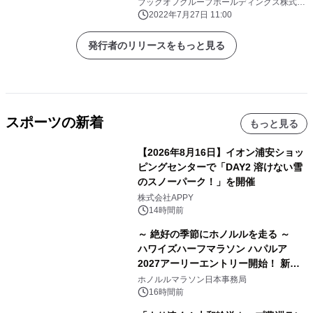
ブックオフグループホールディングス株式会
社
2022年7月27日 11:00
発行者のリリースをもっと見る
スポーツの新着
もっと見る
【2026年8月16日】イオン浦安ショッ
ピングセンターで「DAY2 溶けない雪
のスノーパーク！」を開催
株式会社APPY
14時間前
～ 絶好の季節にホノルルを走る ～
ハワイズハーフマラソン ハパルア
2027アーリーエントリー開始！ 新カ
テゴリー「ハパルアIKI(イキ)」(約
ホノルルマラソン日本事務局
13.4km)が登場
16時間前