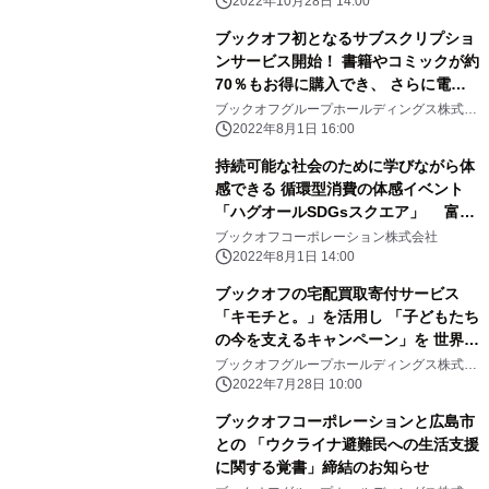
2022年10月28日 14:00
ブックオフ初となるサブスクリプショ
ンサービス開始！ 書籍やコミックが約
70％もお得に購入でき、 さらに電子
雑誌も読み放題 「ブックチケット」
ブックオフグループホールディングス株式会
社
サービスを 大幅リニューアルし2022
2022年8月1日 16:00
年8月1日提供開始
持続可能な社会のために学びながら体
感できる 循環型消費の体感イベント
「ハグオールSDGsスクエア」 富山
大和で2022年8月10日(水)～15日(月)
ブックオフコーポレーション株式会社
に開催
2022年8月1日 14:00
ブックオフの宅配買取寄付サービス
「キモチと。」を活用し 「子どもたち
の今を支えるキャンペーン」を 世界自
殺予防デーに合わせて8月1日～9月11
ブックオフグループホールディングス株式会
社
日まで実施
2022年7月28日 10:00
ブックオフコーポレーションと広島市
との 「ウクライナ避難民への生活支援
に関する覚書」締結のお知らせ