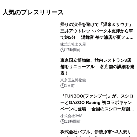
人気のプレスリリース
帰りの渋滞を避けて「温泉＆サウナ」
三井アウトレットパーク木更津から車
で約5分 湯舞音 袖ケ浦店が夏フェア
1
メニューを提供
株式会社楽久屋
17時間前
東京国立博物館、館内レストラン3店
舗をリニューアル 各店舗の詳細を発
表！
2
東京国立博物館
1日前
『FUNBOO(ファンブー)』が、スシロ
ーとGAZOO Racing 初コラボキャン
ペーンに登場 全国のスシロー店舗で
3
GR 4車種の FUNBOO(ミニカー)付き
株式会社JAM
メニューが展開されます
11時間前
株式会社バブル、伊勢原市へ3人乗り