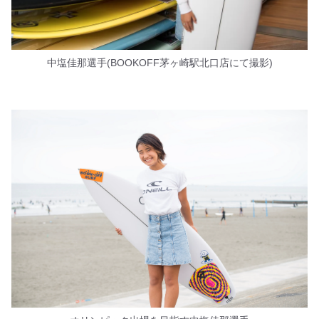
中塩佳那選手(BOOKOFF茅ヶ崎駅北口店にて撮影)