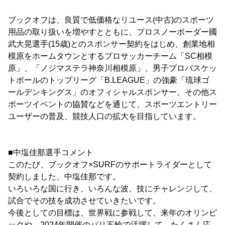
ブックオフは、良質で低価格なリユース(中古)のスポーツ
用品の取り扱いを増やすとともに、プロスノーボーダー國
武大晃選手(15歳)とのスポンサー契約をはじめ、創業地相
模原をホームタウンとするプロサッカーチーム「SC相模
原」、「ノジマステラ神奈川相模原」、男子プロバスケッ
トボールのトップリーグ「B.LEAGUE」の強豪「琉球ゴ
ールデンキングス」のオフィシャルスポンサー、その他ス
ポーツイベントの協賛などを通じて、スポーツエントリー
ユーザーの普及、競技人口の拡大を目指しています。
■中塩佳那選手コメント
このたび、ブックオフ×SURFのサポートライダーとして
契約しました、中塩佳那です。
いろいろな国に行き、いろんな波、技にチャレンジして、
試合でその技を成功させていきたいです。
今後としての目標は、世界戦に参戦して、来年のオリンピ
ックや、2024年開催のパリ五輪で活躍して、たくさん応