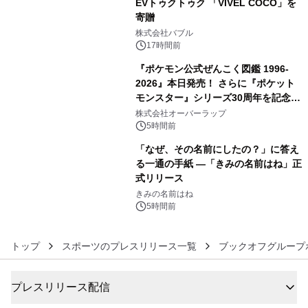
EVトゥクトゥク 「VIVEL COCO」を
寄贈
4
株式会社バブル
17時間前
『ポケモン公式ぜんこく図鑑 1996-
2026』本日発売！ さらに『ポケット
モンスター』シリーズ30周年を記念し
5
た画集『ポケットモンスター ビジュア
株式会社オーバーラップ
ルアートブック』の発売決定！ 2026
5時間前
年12月18日（金）、3冊同時発売！
「なぜ、その名前にしたの？」に答え
る一通の手紙 ―「きみの名前はね」正
式リリース
6
きみの名前はね
5時間前
トップ
スポーツのプレスリリース一覧
ブックオフグループ
プレスリリース配信