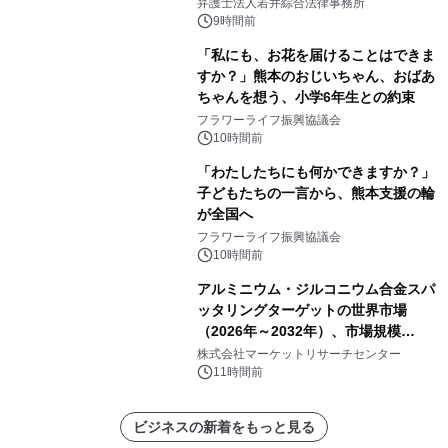
弁護士法人若井綜合法律事務所
9時間前
「私にも、お花を届けることはできま
すか？」熊本のおじいちゃん、おばあ
ちゃんを想う、小学6年生との約束
フラワーライフ振興協議会
10時間前
「わたしたちにも何かできますか？」
子どもたちの一言から、熊本支援の輪
が全国へ
フラワーライフ振興協議会
10時間前
アルミニウム・ジルコニウム合金スパ
ッタリングターゲットの世界市場
（2026年～2032年）、市場規模
（0.995、0.999、その他）・分析レポ
株式会社マーケットリサーチセンター
ートを発表
11時間前
ビジネスの新着をもっと見る