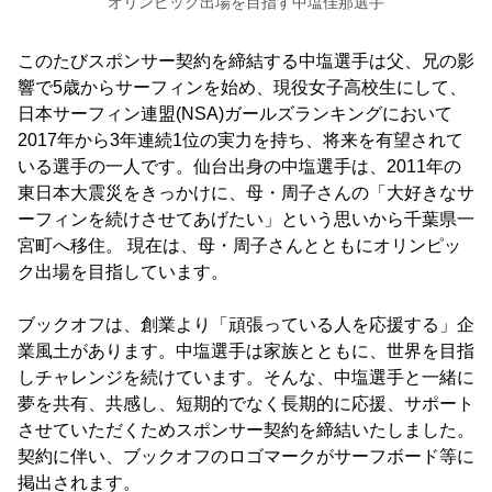
オリンピック出場を目指す中塩佳那選手
このたびスポンサー契約を締結する中塩選手は父、兄の影
響で5歳からサーフィンを始め、現役女子高校生にして、
日本サーフィン連盟(NSA)ガールズランキングにおいて
2017年から3年連続1位の実力を持ち、将来を有望されて
いる選手の一人です。仙台出身の中塩選手は、2011年の
東日本大震災をきっかけに、母・周子さんの「大好きなサ
ーフィンを続けさせてあげたい」という思いから千葉県一
宮町へ移住。 現在は、母・周子さんとともにオリンピッ
ク出場を目指しています。
ブックオフは、創業より「頑張っている人を応援する」企
業風土があります。中塩選手は家族とともに、世界を目指
しチャレンジを続けています。そんな、中塩選手と一緒に
夢を共有、共感し、短期的でなく長期的に応援、サポート
させていただくためスポンサー契約を締結いたしました。
契約に伴い、ブックオフのロゴマークがサーフボード等に
掲出されます。