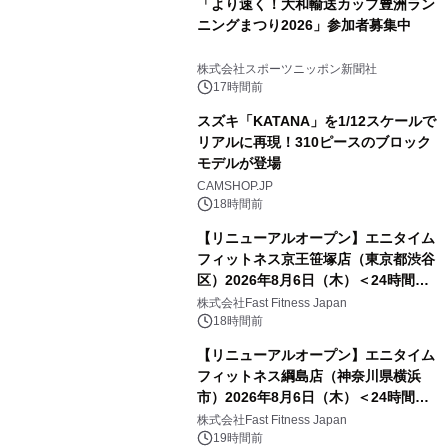
「より速く！大和輸送カップ豊洲ラン
ニングまつり2026」参加者募集中
株式会社スポーツニッポン新聞社
17時間前
スズキ「KATANA」を1/12スケールで
リアルに再現！310ピースのブロック
モデルが登場
CAMSHOP.JP
18時間前
【リニューアルオープン】エニタイム
フィットネス京王笹塚店（東京都渋谷
区）2026年8月6日（木）＜24時間年
中無休のフィットネスジム＞
株式会社Fast Fitness Japan
18時間前
【リニューアルオープン】エニタイム
フィットネス綱島店（神奈川県横浜
市）2026年8月6日（木）＜24時間年
中無休のフィットネスジム＞
株式会社Fast Fitness Japan
19時間前