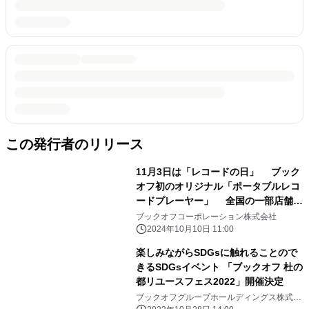
この発行者のリリース
11月3日は「レコードの日」 ブック
オフ初のオリジナル「ポータブルレコ
ードプレーヤー」 全国の一部店舗で
2024年11月3日に販売決定(数量限定)
ブックオフコーポレーション株式会社
2024年10月10日 11:00
楽しみながらSDGsに触れることので
きるSDGsイベント 「ブックオフ 杜の
都リユースフェス2022」開催決定
ブックオフグループホールディングス株式会
社