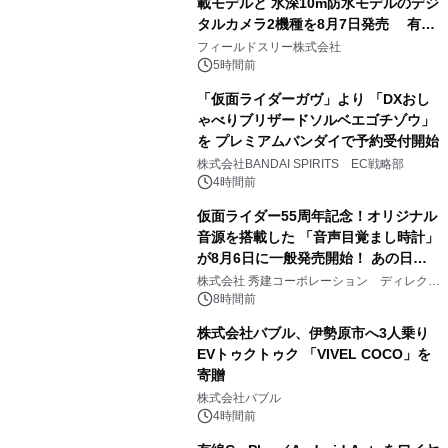
載モデルと 水深10m防水モデルのデジ
タルカメラ2機種を8月7日発売 有効
2
約1300万画素、用途別に選べるコンデ
フィールドスリー株式会社
ジ新登場
5時間前
「仮面ライダーガヴ」より 「DXおし
ゃべりブリザードソルベエゴチゾウ」
を プレミアムバンダイで予約受付開始
3
株式会社BANDAI SPIRITS EC戦略部
4時間前
仮面ライダー55周年記念！オリジナル
音源を搭載した 「音声目覚まし時計」
が8月6日に一般発売開始！ あの日の
4
大興奮が今甦る
株式会社 秀建コーポレーション ディレクト
アートギャラリー
8時間前
株式会社バブル、伊勢原市へ3人乗り
EVトゥクトゥク 「VIVEL COCO」を
寄贈
5
株式会社バブル
4時間前