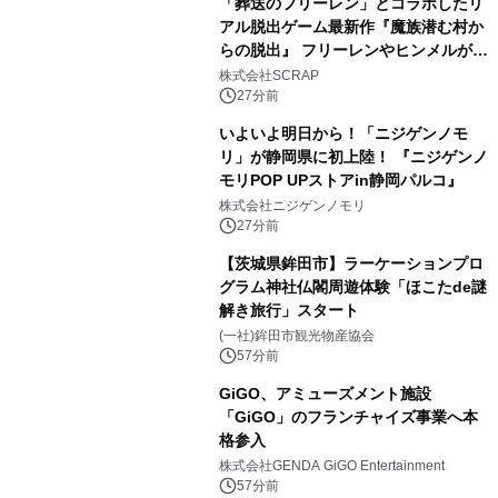
「葬送のフリーレン」とコラボしたリ
アル脱出ゲーム最新作『魔族潜む村か
らの脱出』 フリーレンやヒンメルが武
器を手に魔族を見据える描き下ろしメ
株式会社SCRAP
インビジュアル公開
27分前
いよいよ明日から！「ニジゲンノモ
リ」が静岡県に初上陸！ 『ニジゲンノ
モリPOP UPストアin静岡パルコ』
株式会社ニジゲンノモリ
27分前
【茨城県鉾田市】ラーケーションプロ
グラム神社仏閣周遊体験「ほこたde謎
解き旅行」スタート
(一社)鉾田市観光物産協会
57分前
GiGO、アミューズメント施設
「GiGO」のフランチャイズ事業へ本
格参入
株式会社GENDA GiGO Entertainment
57分前