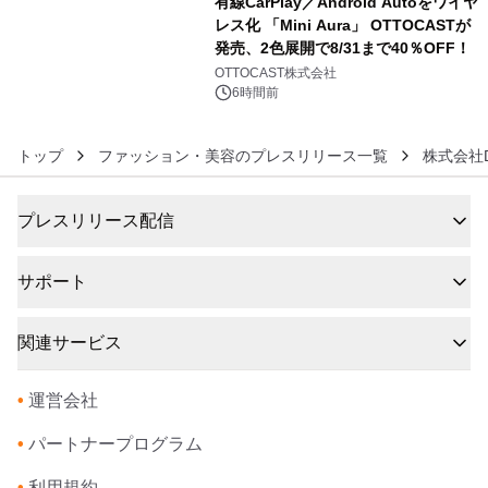
有線CarPlay／Android Autoをワイヤ
レス化 「Mini Aura」 OTTOCASTが
発売、2色展開で8/31まで40％OFF！
6
OTTOCAST株式会社
6時間前
トップ
ファッション・美容のプレスリリース一覧
株式会社D
プレスリリース配信
サポート
関連サービス
•
運営会社
•
パートナープログラム
•
利用規約