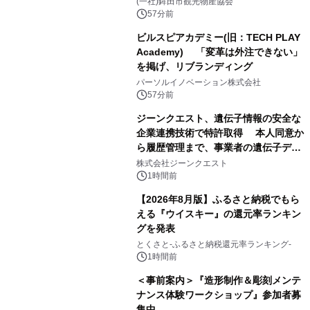
(一社)鉾田市観光物産協会
57分前
ビルスピアカデミー(旧：TECH PLAY
Academy) 「変革は外注できない」
を掲げ、リブランディング
パーソルイノベーション株式会社
57分前
ジーンクエスト、遺伝子情報の安全な
企業連携技術で特許取得 本人同意か
ら履歴管理まで、事業者の遺伝子デー
タ活用を支援
株式会社ジーンクエスト
1時間前
【2026年8月版】ふるさと納税でもら
える『ウイスキー』の還元率ランキン
グを発表
とくさと-ふるさと納税還元率ランキング-
1時間前
＜事前案内＞『造形制作＆彫刻メンテ
ナンス体験ワークショップ』参加者募
集中