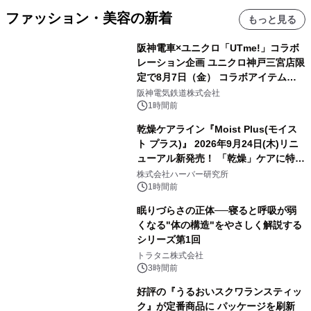
ファッション・美容の新着
もっと見る
阪神電車×ユニクロ「UTme!」コラボ
レーション企画 ユニクロ神戸三宮店限
定で8月7日（金） コラボアイテムが
発売決定！
阪神電気鉄道株式会社
1時間前
乾燥ケアライン『Moist Plus(モイス
ト プラス)』 2026年9月24日(木)リニ
ューアル新発売！ 「乾燥」ケアに特化
し、ライン使いで潤いに満ちた肌へ
株式会社ハーバー研究所
1時間前
眠りづらさの正体──寝ると呼吸が弱
くなる"体の構造"をやさしく解説する
シリーズ第1回
トラタニ株式会社
3時間前
好評の『うるおいスクワランスティッ
ク』が定番商品に パッケージを刷新