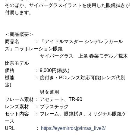
そのほか、サイバーグラスイラストを使用した眼鏡拭きが
付属します。
＜商品概要＞
商品名 ： 「アイドルマスター シンデレラガール
ズ」コラボレーション眼鏡
サイバーグラス 上条 春菜モデル／荒木
比奈モデル
価格 ： 9,000円(税抜)
機能 ： 度付き・PCレンズ対応可能(レンズ代別
途)
男女兼用
フレーム素材： アセテート、TR-90
レンズ素材 ： プラスチック
セット内容 ： フレーム、眼鏡拭き、オリジナル眼鏡ケ
ース
URL ：
https://eyemirror.jp/imas_live2/