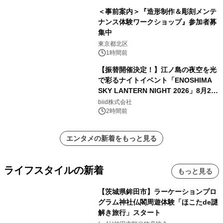
＜事前案内＞『造形制作＆彫刻メンテ
ナンス体験ワークショップ』参加者募
集中
東京都北区
1時間前
【振替開催決定！】江ノ島の夜空を光
で彩るナイトイベント「ENOSHIMA
SKY LANTERN NIGHT 2026」8月22
日(土)振替開催＆受付スタート！
biid株式会社
2時間前
エンタメの新着をもっと見る
ライフスタイルの新着
もっと見る
【茨城県鉾田市】ラーケーションプロ
グラム神社仏閣周遊体験「ほこたde謎
解き旅行」スタート