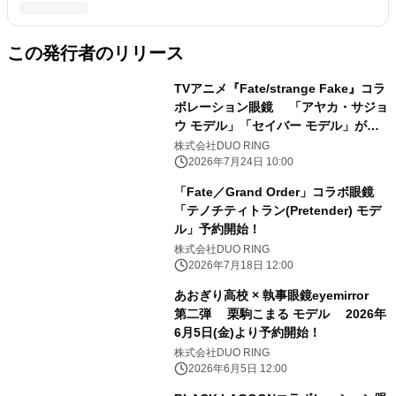
この発行者のリリース
TVアニメ『Fate/strange Fake』コラ
ボレーション眼鏡 「アヤカ・サジョ
ウ モデル」「セイバー モデル」が登
場 2026年7月24日(金)より予約開
株式会社DUO RING
始！
2026年7月24日 10:00
「Fate／Grand Order」コラボ眼鏡
「テノチティトラン(Pretender) モデ
ル」予約開始！
株式会社DUO RING
2026年7月18日 12:00
あおぎり高校 × 執事眼鏡eyemirror
第二弾 栗駒こまる モデル 2026年
6月5日(金)より予約開始！
株式会社DUO RING
2026年6月5日 12:00