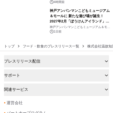
4時間前
神戸アンパンマンこどもミュージアム
＆モールに 新たな遊び場が誕生！
2027年2月「ぼうけんアイランド」が
6
オープン
神戸アンパンマンこどもミュージアム＆モー
ル
1日前
トップ
フード・飲食のプレスリリース一覧
株式会社温故知
プレスリリース配信
サポート
関連サービス
•
運営会社
•
パートナープログラム