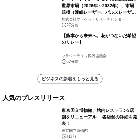
世界市場（2026年～2032年）、市場
規模（連続レーザー、パルスレーザ
ー）・分析レポートを発表
株式会社マーケットリサーチセンター
27分前
【熊本から未来へ。花がつないだ希望
のリレー】
フラワーライフ振興協議会
57分前
ビジネスの新着をもっと見る
人気のプレスリリース
東京国立博物館、館内レストラン3店
舗をリニューアル 各店舗の詳細を発
表！
1
東京国立博物館
1日前