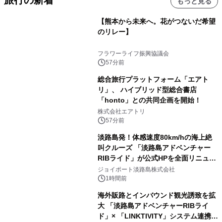
もっと見る
【熊本から未来へ。花がつないだ希望
のリレー】
フラワーライフ振興協議会
57分前
総合旅行プラットフォーム「エアト
リ」、 ハイブリッド型総合書店
「honto」との共同企画を開始！
株式会社エアトリ
57分前
淡路島発！体感速度80km/hの海上絶
叫クルーズ 「淡路島アドベンチャー
RIBライド」が公式HPを全面リニュー
アル！ ～スマホで即予約完了の「スマ
ジョイポート淡路島株式会社
ート設計」へ刷新～
1時間前
海外販路とインバウンド観光誘致を拡
大 「淡路島アドベンチャーRIBライ
ド」× 「LINKTIVITY」システム連携を