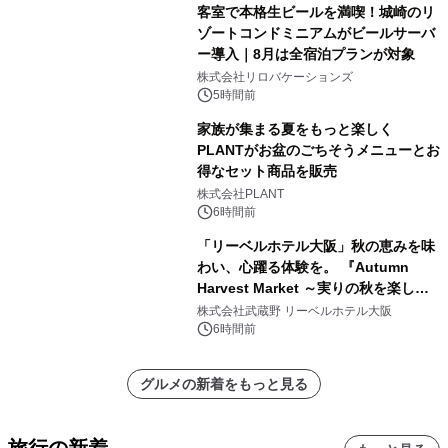
客室で本格生ビールを満喫！城崎のリ
ゾートコンドミニアムがビールサーバ
ー導入｜8月は全宿泊プランが対象
株式会社リロバケーションズ
5時間前
家族が集まる夏をもっと楽しく
PLANTがお盆のごちそうメニューとお
得なセット商品を販売
株式会社PLANT
6時間前
「リーベルホテル大阪」秋の恵みを味
わい、心躍る体験を。 『Autumn
Harvest Market ～実りの秋を楽しむ
ディナー&スイーツビュッフェ～』を9
株式会社武蔵野 リーベルホテル大阪
月18日より開催！
6時間前
グルメの新着をもっと見る
旅行の新着