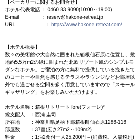
【ベーカリーに関するお問合せ】
ホテル代表電話 ： 0460-83-9090(10:00～19:00)
E-mail ： reserv@hakone-retreat.jp
URL ：
https://www.hakone-retreat.com/
【ホテル概要】
数々の美術館や大自然に囲まれた箱根仙石原に位置し、敷
地約5.5万m2の緑に囲まれた北欧リゾート風のシンプルモ
ダンなホテル。ご宿泊の方に無料で提供している挽きたて
のコーヒーや自然を感じるテラスやラウンジなどお部屋以
外でも過ごせる空間を多く用意していますので「スモール
ギャザリング」をお楽しみいただけます。
ホテル名称：箱根リトリート fore(フォーレ)*
総支配人 ：西浦 圭司
所在地 ：神奈川県足柄下郡箱根町仙石原1286-116
部屋数 ：37室(広さ27m2～109m2)
料金 ：1泊2食付一人25,200円～(消費税、入湯税別)