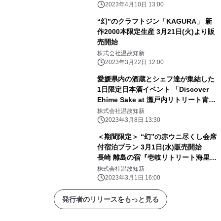
2023年4月10日 13:00
“幻”のクラフトジン「KAGURA」 新
作2000本限定生産 3月21日(火)より販
売開始
株式会社温故知新
2023年3月22日 12:00
愛媛県内の酒蔵とシェフ達が集結した
1日限定日本酒イベント 「Discover
Ehime Sake at 瀬戸内リトリート青
凪」 4月2日(日)開催
株式会社温故知新
2023年3月8日 13:30
＜期間限定＞ “幻”の赤ウニ尽くし会席
付宿泊プラン 3月1日(水)販売開始
長崎 離島の宿『壱岐リトリート海里村
上 by 温故知新』で 極上の夏旅を
株式会社温故知新
2023年3月1日 16:00
発行者のリリースをもっと見る