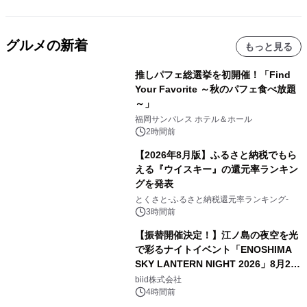
グルメの新着
もっと見る
推しパフェ総選挙を初開催！「Find
Your Favorite ～秋のパフェ食べ放題
～」
福岡サンパレス ホテル＆ホール
2時間前
【2026年8月版】ふるさと納税でもら
える『ウイスキー』の還元率ランキン
グを発表
とくさと-ふるさと納税還元率ランキング-
3時間前
【振替開催決定！】江ノ島の夜空を光
で彩るナイトイベント「ENOSHIMA
SKY LANTERN NIGHT 2026」8月22
日(土)振替開催＆受付スタート！
biid株式会社
4時間前