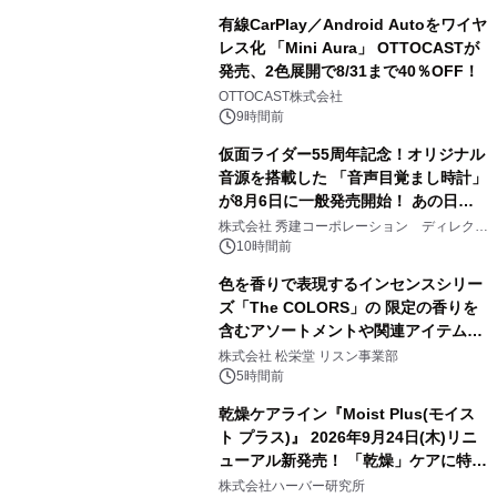
有線CarPlay／Android Autoをワイヤ
レス化 「Mini Aura」 OTTOCASTが
発売、2色展開で8/31まで40％OFF！
2
OTTOCAST株式会社
9時間前
仮面ライダー55周年記念！オリジナル
音源を搭載した 「音声目覚まし時計」
が8月6日に一般発売開始！ あの日の
3
大興奮が今甦る
株式会社 秀建コーポレーション ディレクト
アートギャラリー
10時間前
色を香りで表現するインセンスシリー
ズ「The COLORS」の 限定の香りを
含むアソートメントや関連アイテムを
4
8月6日発売
株式会社 松栄堂 リスン事業部
5時間前
乾燥ケアライン『Moist Plus(モイス
ト プラス)』 2026年9月24日(木)リニ
ューアル新発売！ 「乾燥」ケアに特化
5
し、ライン使いで潤いに満ちた肌へ
株式会社ハーバー研究所