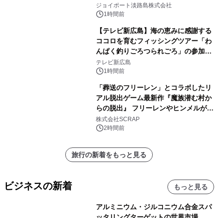
開始！
ジョイポート淡路島株式会社
1時間前
【テレビ新広島】海の恵みに感謝する
ココロを育むフィッシングツアー「わ
んぱく釣りごろつられごろ」の参加小
学生を募集
テレビ新広島
1時間前
「葬送のフリーレン」とコラボしたリ
アル脱出ゲーム最新作『魔族潜む村か
らの脱出』 フリーレンやヒンメルが武
器を手に魔族を見据える描き下ろしメ
株式会社SCRAP
インビジュアル公開
2時間前
旅行の新着をもっと見る
ビジネスの新着
もっと見る
アルミニウム・ジルコニウム合金スパ
ッタリングターゲットの世界市場