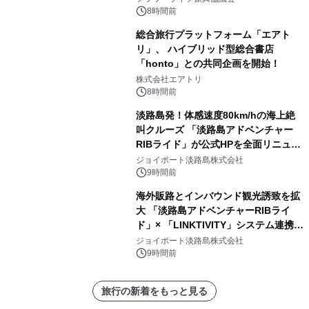
8時間前
総合旅行プラットフォーム「エアト
リ」、 ハイブリッド型総合書店
「honto」との共同企画を開始！
株式会社エアトリ
8時間前
淡路島発！体感速度80km/hの海上絶
叫クルーズ 「淡路島アドベンチャー
RIBライド」が公式HPを全面リニュー
アル！ ～スマホで即予約完了の「スマ
ジョイポート淡路島株式会社
ート設計」へ刷新～
9時間前
海外販路とインバウンド観光誘致を拡
大 「淡路島アドベンチャーRIBライ
ド」× 「LINKTIVITY」システム連携を
開始！
ジョイポート淡路島株式会社
9時間前
旅行の新着をもっと見る