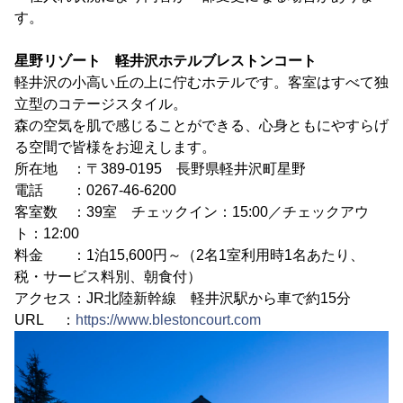
す。
星野リゾート 軽井沢ホテルブレストンコート
軽井沢の小高い丘の上に佇むホテルです。客室はすべて独
立型のコテージスタイル。
森の空気を肌で感じることができる、心身ともにやすらげ
る空間で皆様をお迎えします。
所在地 ：〒389-0195 長野県軽井沢町星野
電話 ：0267-46-6200
客室数 ：39室 チェックイン：15:00／チェックアウ
ト：12:00
料金 ：1泊15,600円～（2名1室利用時1名あたり、
税・サービス料別、朝食付）
アクセス：JR北陸新幹線 軽井沢駅から車で約15分
URL ：
https://www.blestoncourt.com