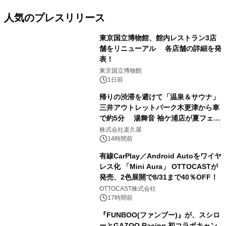
人気のプレスリリース
東京国立博物館、館内レストラン3店
舗をリニューアル 各店舗の詳細を発
表！
1
東京国立博物館
1日前
帰りの渋滞を避けて「温泉＆サウナ」
三井アウトレットパーク木更津から車
で約5分 湯舞音 袖ケ浦店が夏フェア
2
メニューを提供
株式会社楽久屋
14時間前
有線CarPlay／Android Autoをワイヤ
レス化 「Mini Aura」 OTTOCASTが
発売、2色展開で8/31まで40％OFF！
3
OTTOCAST株式会社
17時間前
『FUNBOO(ファンブー)』が、スシロ
ーとGAZOO Racing 初コラボキャン