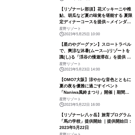
【リゾナーレ那須】花ズッキーニや稚
鮎、胡瓜など夏の味覚を堪能する 夏限
定ディナーコースを提供～メインダイ
ニング「OTTO SETTE(オットセッテ)
星野リゾート
NASU(ナス)」のフルコース～| 期間：
2023年5月25日 10:00
2023年6月21日～9月15日
【星のやグーグァン】スロートラベル
で、爽涼な沐暑(ムース―)リゾートを
識(し)る「渓谷の慢遊滞在」を提供 ～
森林散策や川辺のピクニックで谷關(グ
星野リゾート
ーグァン)と「つながる」2泊3日の滞
2023年5月23日 14:00
在プログラム～｜期間：2023年7月1
【OMO7大阪】涼やかな音色とともに
日〜8月31日
夏の夜を優雅に過ごすイベント
「Naniwa風鈴まつり」開催｜期間：
2023年6月1日～8月31日
星野リゾート
2023年5月22日 16:00
【リゾナーレ八ヶ岳】旅育プログラム
「馬の学校」提供開始 ｜提供開始日：
2023年5月22日
星野リゾート