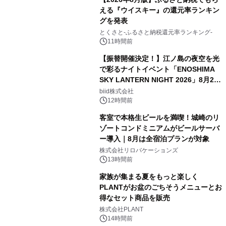
える『ウイスキー』の還元率ランキン
グを発表
とくさと-ふるさと納税還元率ランキング-
11時間前
【振替開催決定！】江ノ島の夜空を光
で彩るナイトイベント「ENOSHIMA
SKY LANTERN NIGHT 2026」8月22
日(土)振替開催＆受付スタート！
biid株式会社
12時間前
客室で本格生ビールを満喫！城崎のリ
ゾートコンドミニアムがビールサーバ
ー導入｜8月は全宿泊プランが対象
株式会社リロバケーションズ
13時間前
家族が集まる夏をもっと楽しく
PLANTがお盆のごちそうメニューとお
得なセット商品を販売
株式会社PLANT
14時間前