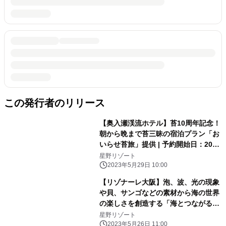
この発行者のリリース
【奥入瀬渓流ホテル】苔10周年記念！
朝から晩まで苔三昧の宿泊プラン「お
いらせ苔旅」提供 | 予約開始日：2023
年6月13日／期間：2023年6月24日〜
星野リゾート
2024年6月19日
2023年5月29日 10:00
【リゾナーレ大阪】泡、波、光の現象
や貝、サンゴなどの素材から海の世界
の楽しさを創造する「海とつながるア
トリエ」誕生｜期間：2023年6月1
星野リゾート
日〜9月30日
2023年5月26日 11:00