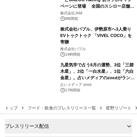
ペーンに登場 全国のスシロー店舗で
4
GR 4車種の FUNBOO(ミニカー)付き
株式会社JAM
メニューが展開されます
8時間前
株式会社バブル、伊勢原市へ3人乗り
EVトゥクトゥク 「VIVEL COCO」を
寄贈
5
株式会社バブル
14時間前
九星気学で占う8月の運勢、3位「三碧
木星」、2位「一白水星」、1位「六白
金星」。占いメディアのziredがランキ
6
ングを発表
占いメディア zired
17時間前
トップ
フード・飲食のプレスリリース一覧
星野リゾート
プレスリリース配信