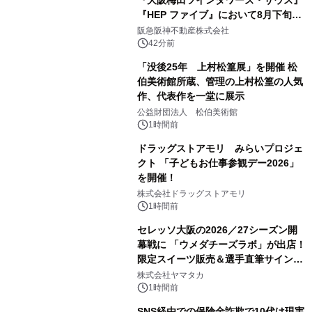
『HEP ファイブ』において8月下旬か
ら 「オフサイト型コーポレートPPA」
阪急阪神不動産株式会社
による 再生可能エネルギー電力の使用
42分前
を開始します
「没後25年 上村松篁展」を開催 松
伯美術館所蔵、管理の上村松篁の人気
作、代表作を一堂に展示
公益財団法人 松伯美術館
1時間前
ドラッグストアモリ みらいプロジェ
クト 「子どもお仕事参観デー2026」
を開催！
株式会社ドラッグストアモリ
1時間前
セレッソ大阪の2026／27シーズン開
幕戦に 「ウメダチーズラボ」が出店！
限定スイーツ販売＆選手直筆サイング
ッズが当たる抽選会を 8月8日に開催
株式会社ヤマタカ
1時間前
SNS経由での保険金詐欺で10代は現実