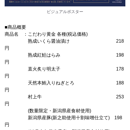
ビジュアルポスター
■商品概要
商品名 ：こだわり黄金 各種(税込価格)
熟成いくら醤油漬け 218
円
熟成紅鮭はらみ 198
円
直火炙り明太子 178
円
天然本鮪入りねぎとろ 188
円
村上牛 253
円
(数量限定・新潟県産食材使用)
新潟県産豚(新之助使用十割味噌仕立て) 198
円