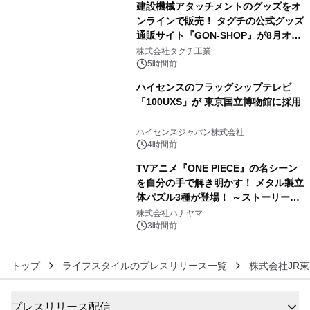
建設機械アタッチメントのグッズをオ
ンラインで販売！ タグチの公式グッズ
通販サイト『GON-SHOP』が8月オー
4
プン
株式会社タグチ工業
5時間前
ハイセンスのフラッグシップテレビ
「100UXS」が 東京国立博物館に採用
5
ハイセンスジャパン株式会社
4時間前
TVアニメ『ONE PIECE』の名シーン
を自分の手で解き明かす！ メタル製立
体パズル3種が登場！ ～ストーリーと
6
ギミックが融合した 大人の体験型パズ
株式会社ハナヤマ
ルが8月7日(金)12時より先行予約受付
3時間前
開始～
トップ
ライフスタイルのプレスリリース一覧
株式会社JR
プレスリリース配信