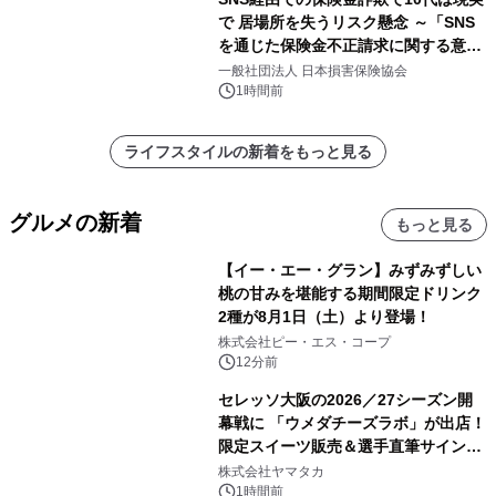
で 居場所を失うリスク懸念 ～「SNS
を通じた保険金不正請求に関する意識
調査」を実施、 認知度の低さも浮き彫
一般社団法人 日本損害保険協会
りに～
1時間前
ライフスタイルの新着をもっと見る
グルメの新着
もっと見る
【イー・エー・グラン】みずみずしい
桃の甘みを堪能する期間限定ドリンク
2種が8月1日（土）より登場！
株式会社ピー・エス・コープ
12分前
セレッソ大阪の2026／27シーズン開
幕戦に 「ウメダチーズラボ」が出店！
限定スイーツ販売＆選手直筆サイング
ッズが当たる抽選会を 8月8日に開催
株式会社ヤマタカ
1時間前