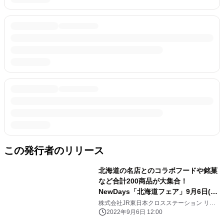
この発行者のリリース
北海道の名店とのコラボフードや銘菓
など合計200商品が大集合！
NewDays「北海道フェア」9月6日(火)
から開催！
株式会社JR東日本クロスステーション リテ
ールカンパニー
2022年9月6日 12:00