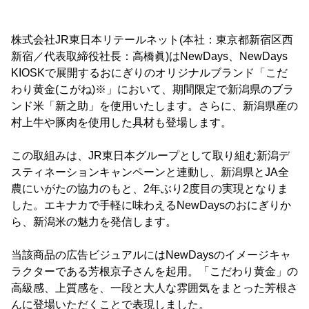
株式会社JR東日本リテールネット(本社：東京都新宿区西
新宿／代表取締役社長：高橋眞)はNewDays、NewDays
KIOSKで展開するおにぎりのオリジナルブランド「こだ
わり黄金(こがね)※」において、期間限定で新潟県のブラ
ンド米「新之助」を使用いたします。さらに、新潟県産の
村上牛や豚肉を使用した具材も登場します。
この取組みは、JR東日本グループとして取り組む新潟デ
スティネーションキャンペーンと連動し、新潟県とJA全
農にいがたの協力のもと、2年ぶり2度目の実現となりま
した。エキナカで手軽に味わえるNewDaysのおにぎりか
ら、新潟米の魅力を発信します。
当該商品の広告ビジュアルにはNewDaysのイメージキャ
ラクターである芳根京子さんを起用。「こだわり黄金」の
高級感、上質感を、一段と大人な雰囲気をまとった芳根さ
んに登場いただくことで表現しました。