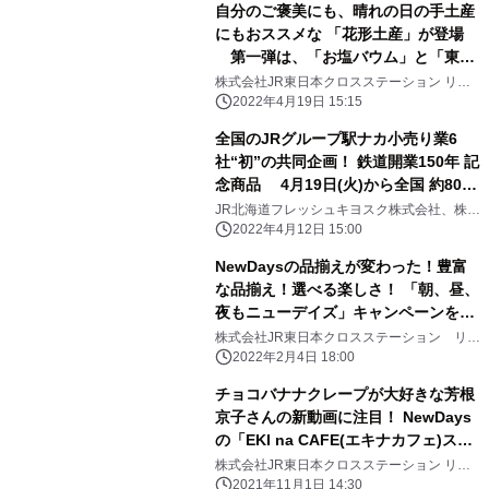
自分のご褒美にも、晴れの日の手土産
にもおススメな 「花形土産」が登場
第一弾は、「お塩バウム」と「東京
はちみつカステラ」 2022年4月21日
株式会社JR東日本クロスステーション リテ
ールカンパニー
(木)発売！
2022年4月19日 15:15
全国のJRグループ駅ナカ小売り業6
社“初”の共同企画！ 鉄道開業150年 記
念商品 4月19日(火)から全国 約800
箇所で販売
JR北海道フレッシュキヨスク株式会社、株式
会社JR東日本クロスステーション、東海キヨ
2022年4月12日 15:00
スク株式会社、株式会社ジェイアール西日本
デイリーサービスネット、四国キヨスク株式
NewDaysの品揃えが変わった！豊富
会社、JR九州リテール株式会社
な品揃え！選べる楽しさ！ 「朝、昼、
夜もニューデイズ」キャンペーンを実
施 2月8日(火)～28日(月)
株式会社JR東日本クロスステーション リテ
ールカンパニー
2022年2月4日 18:00
チョコバナナクレープが大好きな芳根
京子さんの新動画に注目！ NewDays
の「EKI na CAFE(エキナカフェ)スイ
ーツ」 新CM動画11月2日(火)より放映
株式会社JR東日本クロスステーション リテ
ールカンパニー
開始
2021年11月1日 14:30