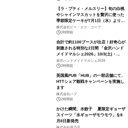
【ラ・プティ・メルスリー】旬の白桃
やシャインマスカットを贅沢に使った
季節限定ケーキが7月1日（水）より順
次登場！
株式会社ピー・エス・コープ
2時間前
合計で約1100ブースが出店！好奇心が
刺激される特別な2日間 「金沢ハンド
メイドマルシェ2026」10/3(土)・
10/4(日)開催
金沢ハンドメイドマルシェ2026
2時間前
英国風PUB「HUB」の一部店舗にて、
HTTシェア観戦キャンペーンを実施し
ます
株式会社ハブ
2時間前
かけた瞬間、水餃子 夏限定ギョーザ
スイーツ「水ギョーザモウモウ」を8
月8日新発売
株式会社葵乃庄