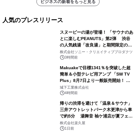
ビジネスの新着をもっと見る
人気のプレスリリース
スヌーピーの湯が登場！ 「サウナのあ
とに楽しむPEANUTS」第2弾 渋谷
の人気銭湯「改良湯」と期間限定のコ
1
ラボレーション サウナイキタイコラ
株式会社ソニー・クリエイティブプロダクツ
ボグッズも発売決定！
3時間前
Makuakeで目標1341％を突破した超
簡単＆小型テレビ用アンプ 「SW TV
Plus」8月7日より一般販売開始！ ケ
2
ーブル1本つなぐだけ、テレビの音が
城下工業株式会社
ぐっと豊かに
4時間前
帰りの渋滞を避けて「温泉＆サウナ」
三井アウトレットパーク木更津から車
で約5分 湯舞音 袖ケ浦店が夏フェア
3
メニューを提供
株式会社楽久屋
1日前