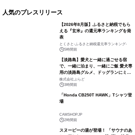
人気のプレスリリース
【2026年8月版】ふるさと納税でもら
える『玄米』の還元率ランキングを発
表
1
とくさと-ふるさと納税還元率ランキング-
5時間前
【淡路島】愛犬と一緒に過ごせる宿
で、一緒に泊まり、一緒にご飯 愛犬専
用の淡路島グルメ、ドッグランにミニ
2
プール グランピングとトレーラーハウ
株式会社ぷらど
スの2施設で
3時間前
「Honda CB250T HAWK」Tシャツ登
場
3
CAMSHOP.JP
2時間前
スヌーピーの湯が登場！ 「サウナのあ