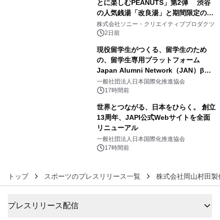
とに楽しむPEANUTS」第2弾 渋谷
の人気銭湯「改良湯」と期間限定のコ
4
ラボレーション サウナイキタイコラ
株式会社ソニー・クリエイティブプロダクツ
ボグッズも発売決定！
2日前
現役留学生がつくる、留学生のため
の、留学生専用プラットフォーム
Japan Alumni Network（JAN）β版
5
をリリース
一般社団法人日本国際化推進協会
17時間前
世界とつながる、日本をひらく。 創立
13周年、JAPI公式Webサイトを全面
リニューアル
6
一般社団法人日本国際化推進協会
17時間前
トップ
スポーツのプレスリリース一覧
株式会社岡山村田製
プレスリリース配信