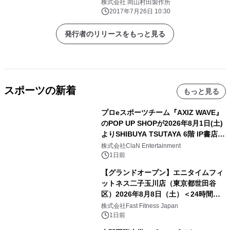
ン！
株式会社 岡山村田製作所
2017年7月26日 10:30
発行者のリリースをもっと見る
スポーツの新着
もっと見る
プロeスポーツチーム『AXIZ WAVE』
のPOP UP SHOPが2026年8月1日(土)
よりSHIBUYA TSUTAYA 6階 IP書店で
開催決定！！
株式会社ClaN Entertainment
1日前
【グランドオープン】エニタイムフィ
ットネス二子玉川店（東京都世田谷
区）2026年8月8日（土）＜24時間年
中無休のフィットネスジム＞
株式会社Fast Fitness Japan
1日前