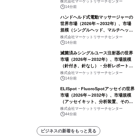
テム、携帯型料金徴収システム）・分
株式会社マーケットリサーチセンター
析レポートを発表
14分前
ハンドヘルド式電動マッサージャーの
世界市場（2026年～2032年）、市場
規模（シングルヘッド、マルチヘッ
ド）・分析レポートを発表
株式会社マーケットリサーチセンター
14分前
滅菌済みシングルユース注射器の世界
市場（2026年～2032年）、市場規模
（針付き、針なし）・分析レポートを
発表
株式会社マーケットリサーチセンター
14分前
ELISpot・FluoroSpotアッセイの世界
市場（2026年～2032年）、市場規模
（アッセイキット、分析装置、その
他）・分析レポートを発表
株式会社マーケットリサーチセンター
44分前
ビジネスの新着をもっと見る