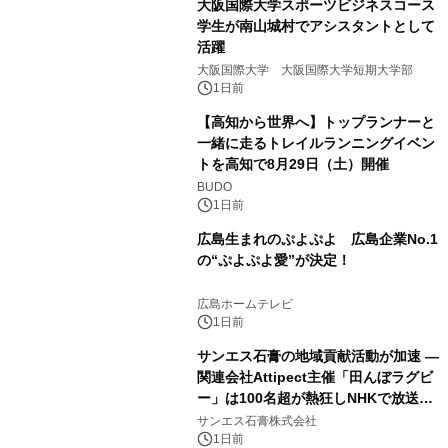
大阪国際大学スポーツビジネスコース
学生が南山城村でアシスタントとして
活躍
大阪国際大学 大阪国際大学短期大学部
1日前
【高知から世界へ】トップランナーと
一緒に走るトレイルランニングイベン
トを高知で8月29日（土）開催
BUDO
1日前
広島生まれのぷよぷよ 広島企業No.1
の“ぷよぷよ愛”が決定！
広島ホームテレビ
1日前
サンエス石膏の地域貢献活動が加速 ―
関連会社Attipect主催「田んぼラグビ
ー」は100名超が熱狂しNHKで放送さ
れました。
サンエス石膏株式会社
1日前