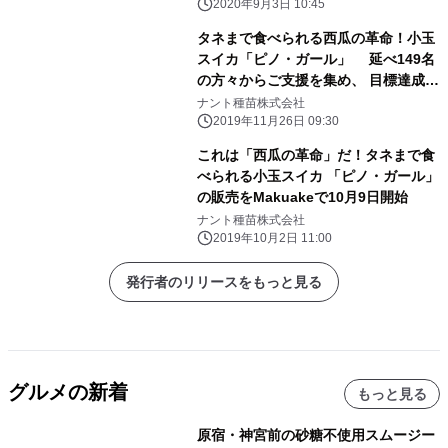
スーパー・ネット等で発売予定！
2020年9月3日 10:45
タネまで食べられる西瓜の革命！小玉
スイカ「ピノ・ガール」 延べ149名
の方々からご支援を集め、 目標達成率
349％でクラウドファンディング終
ナント種苗株式会社
了！
2019年11月26日 09:30
これは「西瓜の革命」だ！タネまで食
べられる小玉スイカ 「ピノ・ガール」
の販売をMakuakeで10月9日開始
ナント種苗株式会社
2019年10月2日 11:00
発行者のリリースをもっと見る
グルメの新着
もっと見る
原宿・神宮前の砂糖不使用スムージー