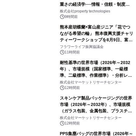
重さの経済学──情報・信頼・制度を
PropTechはどう組み替えるか）｜
株式会社property technologies
PropTech-Lab
9時間前
熊本産胡蝶蘭×富山産ジニア「花でつ
ながる希望の輪」 熊本復興支援チャリ
ティーワークショップを8月9日、富
山・射水で開催
フラワーライフ振興協議会
11時間前
耐性基準の世界市場（2026年～2032
年）、市場規模（国家標準、一級標
準、二級標準、作業標準）・分析レポ
ートを発表
株式会社マーケットリサーチセンター
12時間前
スキンケア製品パッケージングの世界
市場（2026年～2032年）、市場規模
（ガラス包装、金属包装、プラスチッ
ク包装、その他）・分析レポートを発
株式会社マーケットリサーチセンター
表
12時間前
PPS集塵バッグの世界市場（2026年～