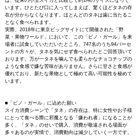
は、従来の小玉スイカと比較して約1/4のサイズになって
います。ひとたび口に入ってしまえば、驚くほどタネの存
在が分からなくなります。ほとんどのタネは歯に当たるこ
となく食べられます。
実際、2018年に東京ビッグサイトにて開催された「野
菜・果物ワールド」において、この「ピノ・ガール」を来
場者に試食していただいたところ、747名のうち94パーセ
ントの方々が、タネを気にせず食べられたとご回答頂いて
おります。万が一タネを噛んでも柔らかなチョコチップの
ような食感で嫌な苦味がありません。さらに甘さと食感が
優れており、新たな果物として極めて高い可能性を秘めて
います。
■「ピノ・ガール」に込めた願い
スイカ消費シーンで「タネ」の存在は、特に女性やお子様
にとって食べる際に邪魔となる「嫌われ者」になることが
多く、「タネ」のせいで購入、消費が敬遠される場面が
多々あるのが実情で、消費動向は減少していく一方です。