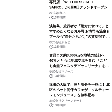
専門店 「WELLNESS CAFE
SAPRO」が8月8日グランドオープン
株式会社RSF
13時間前
淡路島、旅行者が「絶対に食べて」と
すすめたくなるお寿司 お寿司も温泉も
プールも"自分たちだけ"の貸切宿で 1
日1組限定「岩屋温泉 絵島別庭 海と
株式会社ぷらど
森」の握り寿司プラン
13時間前
食品ロス約3,000kgを地域の笑顔へ
40社とともに地域交流を育む 「こど
も食堂フェスタデピッコリーナ」を9
月5日(土)開催
株式会社マザーズ
13時間前
猛暑の大阪で、涼と塩分を一杯に！ 北
区のペット同伴カフェが「ソルティー
レモンジュース」を無料配布
株式会社グリーンアート
13時間前