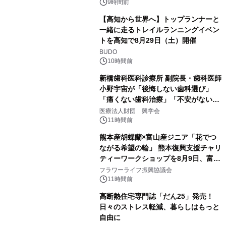
PropTech-Lab
9時間前
【高知から世界へ】トップランナーと
一緒に走るトレイルランニングイベン
トを高知で8月29日（土）開催
BUDO
10時間前
新橋歯科医科診療所 副院長・歯科医師
小野宇宙が「後悔しない歯科選び」
「痛くない歯科治療」「不安がない治
療計画」をテーマに専門監修
医療法人財団 興学会
11時間前
熊本産胡蝶蘭×富山産ジニア「花でつ
ながる希望の輪」 熊本復興支援チャリ
ティーワークショップを8月9日、富
山・射水で開催
フラワーライフ振興協議会
11時間前
高断熱住宅専門誌「だん25」発売！
日々のストレス軽減、暮らしはもっと
自由に