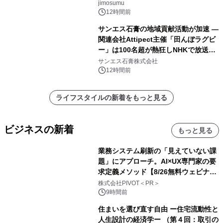
jimosumu
12時間前
サンエス石膏の地域貢献活動が加速 ―
関連会社Attipect主催「田んぼラグビ
ー」は100名超が熱狂しNHKで放送さ
れました。
サンエス石膏株式会社
12時間前
ライフスタイルの新着をもっと見る
ビジネスの新着
もっと見る
業務システム刷新の「見えていない課
題」にアプローチ。AI×UX専門家の要
求定義メソッド【8/26無料ウェビナ
ー】株式会社PIVOT
株式会社PIVOT＜PR＞
9時間前
住まいを選び直す自由 ー住宅流動性と
人生設計の経済学ー （第４回：取引の