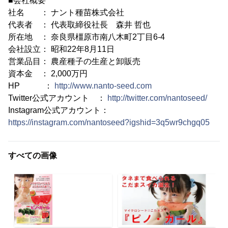
■会社概要
社名 ： ナント種苗株式会社
代表者 ： 代表取締役社長 森井 哲也
所在地 ： 奈良県橿原市南八木町2丁目6-4
会社設立： 昭和22年8月11日
営業品目： 農産種子の生産と卸販売
資本金 ： 2,000万円
HP ：
http://www.nanto-seed.com
Twitter公式アカウント ：
http://twitter.com/nantoseed/
Instagram公式アカウント：
https://instagram.com/nantoseed?igshid=3q5wr9chgq05
すべての画像