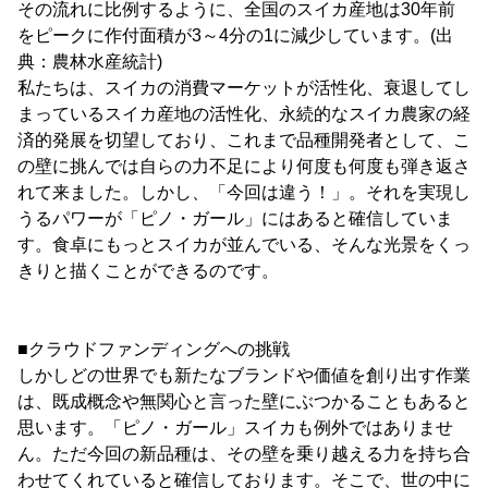
その流れに比例するように、全国のスイカ産地は30年前
をピークに作付面積が3～4分の1に減少しています。(出
典：農林水産統計)
私たちは、スイカの消費マーケットが活性化、衰退してし
まっているスイカ産地の活性化、永続的なスイカ農家の経
済的発展を切望しており、これまで品種開発者として、こ
の壁に挑んでは自らの力不足により何度も何度も弾き返さ
れて来ました。しかし、「今回は違う！」。それを実現し
うるパワーが「ピノ・ガール」にはあると確信していま
す。食卓にもっとスイカが並んでいる、そんな光景をくっ
きりと描くことができるのです。
■クラウドファンディングへの挑戦
しかしどの世界でも新たなブランドや価値を創り出す作業
は、既成概念や無関心と言った壁にぶつかることもあると
思います。「ピノ・ガール」スイカも例外ではありませ
ん。ただ今回の新品種は、その壁を乗り越える力を持ち合
わせてくれていると確信しております。そこで、世の中に