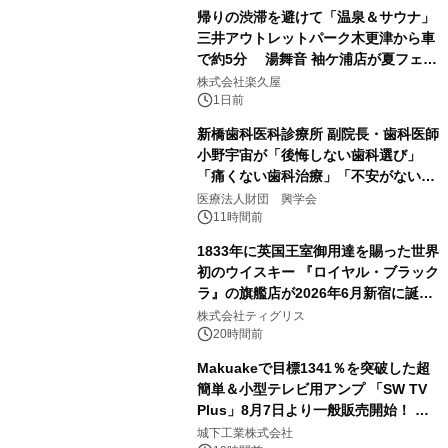
帰りの渋滞を避けて「温泉＆サウナ」
三井アウトレットパーク木更津から車
で約5分 湯舞音 袖ケ浦店が夏フェア
3
メニューを提供
株式会社楽久屋
1日前
新橋歯科医科診療所 副院長・歯科医師
小野宇宙が「後悔しない歯科選び」
「痛くない歯科治療」「不安がない治
4
療計画」をテーマに専門監修
医療法人財団 興学会
11時間前
1833年に英国王室御用達を賜った世界
初のウイスキー 『ロイヤル・ブラック
ラ』の旗艦店が2026年6月新宿に誕
5
生 バカルディ ジャパンと連携した
株式会社ティグリス
没入型バー「BAR Arca」
20時間前
Makuakeで目標1341％を突破した超
簡単＆小型テレビ用アンプ 「SW TV
Plus」8月7日より一般販売開始！ ケ
6
ーブル1本つなぐだけ、テレビの音が
城下工業株式会社