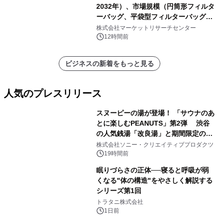
2032年）、市場規模（円筒形フィルタ
ーバッグ、平袋型フィルターバッグ、
プリーツフィルターバッグ、その
株式会社マーケットリサーチセンター
他）・分析レポートを発表
12時間前
ビジネスの新着をもっと見る
人気のプレスリリース
スヌーピーの湯が登場！ 「サウナのあ
とに楽しむPEANUTS」第2弾 渋谷
の人気銭湯「改良湯」と期間限定のコ
1
ラボレーション サウナイキタイコラ
株式会社ソニー・クリエイティブプロダクツ
ボグッズも発売決定！
19時間前
眠りづらさの正体──寝ると呼吸が弱
くなる"体の構造"をやさしく解説する
シリーズ第1回
2
トラタニ株式会社
1日前