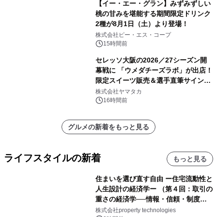
【イー・エー・グラン】みずみずしい
桃の甘みを堪能する期間限定ドリンク
2種が8月1日（土）より登場！
株式会社ピー・エス・コープ
15時間前
セレッソ大阪の2026／27シーズン開
幕戦に 「ウメダチーズラボ」が出店！
限定スイーツ販売＆選手直筆サイング
ッズが当たる抽選会を 8月8日に開催
株式会社ヤマタカ
16時間前
グルメの新着をもっと見る
ライフスタイルの新着
もっと見る
住まいを選び直す自由 ー住宅流動性と
人生設計の経済学ー （第４回：取引の
重さの経済学──情報・信頼・制度を
PropTechはどう組み替えるか）｜
株式会社property technologies