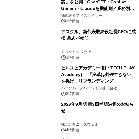
説」を公開！ChatGPT・Copilot・
Gemini・Claudeを機能別／業務別に
比較―自社に合う生成AIの選び方がわ
株式会社アイスマイリー
かる実践ガイド
3時間前
アスクル、新代表取締役社長CEOに成
松 岳志が就任
アスクル株式会社
3時間前
ビルスピアカデミー(旧：TECH PLAY
Academy) 「変革は外注できない」
を掲げ、リブランディング
パーソルイノベーション株式会社
3時間前
2026年9月期 第3四半期決算のお知ら
せ
株式会社ニーズウェル
4時間前