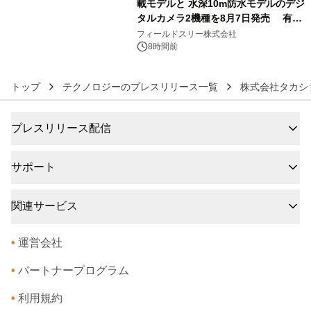
載モデルと 水深10m防水モデルのデジ
タルカメラ2機種を8月7日発売 有効
6
約1300万画素、用途別に選べるコンデ
フィールドスリー株式会社
ジ新登場
8時間前
トップ
テクノロジーのプレスリリース一覧
株式会社タカシ
プレスリリース配信
サポート
関連サービス
•
運営会社
•
パートナープログラム
•
利用規約