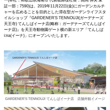
ー(本社：和歌山県海南市 代表取締役社長：高岡 伸夫 東
証一部：7590)は、2019年11月22日(金)にガーデンカルチ
ャーを広めることを目的とした滞在型ガーデンライフスタ
イルショップ『GARDENER'S TENNOUJI(ガーデナーズ
天王寺) てんしばイーナ店(略称：ガーデナーズてんしばイ
ーナ店)』を天王寺動物園ゲート横の新エリア「てんしば
i:na(イーナ)」にオープンいたします。
GARDENER'S TENNOUJI てんしばイーナ店 店舗外観イメージ