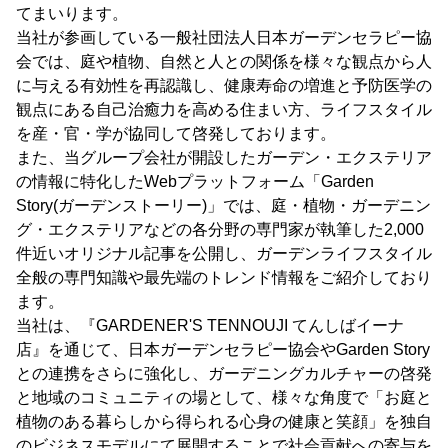
てまいります。
当社が参画している一般社団法人日本ガーデンセラピー協
会では、庭や植物、自然と人との関係を様々な観点から人
に与える有効性を再認識し、健康寿命の増進と予防医学の
観点にある自己治癒力を高める住まい方、ライフスタイル
を産・官・学が協同して啓発しております。
また、当グループ会社が開設したガーデン・エクステリア
の情報に特化したWebプラットフォーム「Garden
Story(ガーデンストーリー)」では、庭・植物・ガーデニン
グ・エクステリアなどの各分野の専門家が執筆した2,000
件近いオリジナル記事を公開し、ガーデンライフスタイル
全般の専門知識や最先端のトレンド情報をご紹介しており
ます。
当社は、『GARDENER'S TENNOUJI てんしばイーナ
店』を通じて、日本ガーデンセラピー協会やGarden Story
との連携をさらに強化し、ガーデニングカルチャーの啓発
と地域のコミュニティの場として、様々な角度で「お庭と
植物のある暮らしから得られる心身の健康と笑顔」を独自
のビジネスモデルにて展開することで社会貢献への寄与を