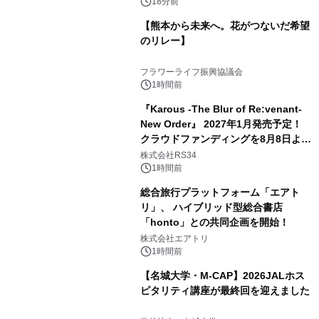
18分前
【熊本から未来へ。花がつないだ希望
のリレー】
フラワーライフ振興協議会
1時間前
『Karous -The Blur of Re:venant-
New Order』 2027年1月発売予定！
クラウドファンディングを8月8日より
開始
株式会社RS34
1時間前
総合旅行プラットフォーム「エアト
リ」、 ハイブリッド型総合書店
「honto」との共同企画を開始！
株式会社エアトリ
1時間前
【名城大学・M-CAP】2026JALホス
ピタリティ講座が最終回を迎えました