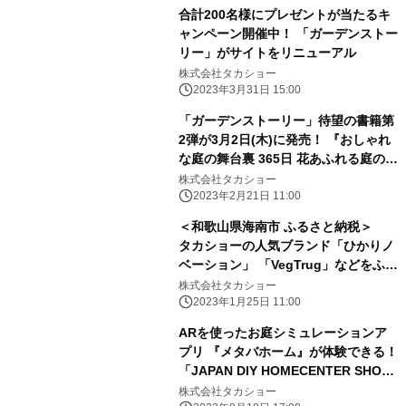
合計200名様にプレゼントが当たるキ
ャンペーン開催中！ 「ガーデンストー
リー」がサイトをリニューアル
株式会社タカショー
2023年3月31日 15:00
「ガーデンストーリー」待望の書籍第
2弾が3月2日(木)に発売！ 『おしゃれ
な庭の舞台裏 365日 花あふれる庭のガ
ーデニング』 (発行：KADOKAWA)
株式会社タカショー
2023年2月21日 11:00
＜和歌山県海南市 ふるさと納税＞
タカショーの人気ブランド「ひかりノ
ベーション」 「VegTrug」などをふる
さと納税の返礼品として 1月12日(木)
株式会社タカショー
より順次掲載開始
2023年1月25日 11:00
ARを使ったお庭シミュレーションア
プリ 『メタバホーム』が体験できる！
「JAPAN DIY HOMECENTER SHOW
2022」にタカショーが出展
株式会社タカショー