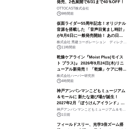
発売、2色展開で8/31まで40％OFF！
2
OTTOCAST株式会社
9時間前
仮面ライダー55周年記念！オリジナル
音源を搭載した 「音声目覚まし時計」
が8月6日に一般発売開始！ あの日の
3
大興奮が今甦る
株式会社 秀建コーポレーション ディレクト
アートギャラリー
11時間前
乾燥ケアライン『Moist Plus(モイス
ト プラス)』 2026年9月24日(木)リニ
ューアル新発売！ 「乾燥」ケアに特化
4
し、ライン使いで潤いに満ちた肌へ
株式会社ハーバー研究所
4時間前
神戸アンパンマンこどもミュージアム
＆モールに 新たな遊び場が誕生！
2027年2月「ぼうけんアイランド」が
5
オープン
神戸アンパンマンこどもミュージアム＆モー
ル
1日前
フィールドスリー、光学3倍ズーム搭