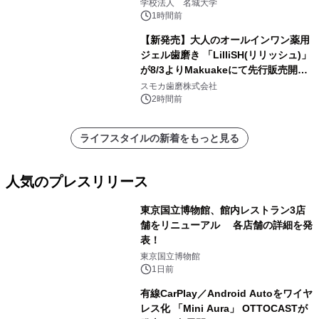
学校法人 名城大学
1時間前
【新発売】大人のオールインワン薬用
ジェル歯磨き 「LilliSH(リリッシュ)」
が8/3よりMakuakeにて先行販売開
始！
スモカ歯磨株式会社
2時間前
ライフスタイルの新着をもっと見る
人気のプレスリリース
東京国立博物館、館内レストラン3店
舗をリニューアル 各店舗の詳細を発
表！
1
東京国立博物館
1日前
有線CarPlay／Android Autoをワイヤ
レス化 「Mini Aura」 OTTOCASTが