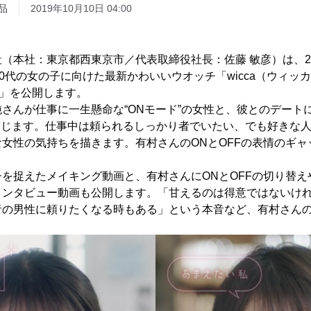
品
2019年10月10日 04:00
（本社：東京都西東京市／代表取締役社長：佐藤 敏彦）は、201
20代の女の子に向けた最新かわいいウオッチ「wicca（ウィッカ
wicca」を公開します。
さんが仕事に一生懸命な“ONモード”の女性と、彼とのデートに
演じます。仕事中は頼られるしっかり者でいたい、でも好きな
女性の気持ちを描きます。有村さんのONとOFFの表情のギャ
を捉えたメイキング動画と、有村さんにONとOFFの切り替え
インタビュー動画も公開します。「甘えるのは得意ではないけ
者の男性に頼りたくなる時もある」という本音など、有村さん