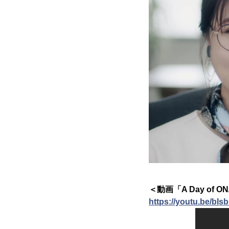
＜動画「A Day of ON
https://youtu.be/bI