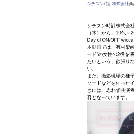
シチズン時計株式会社
商
シチズン時計株式会社
（木）から、10代～
Day of ON/OFF 
本動画では、有村架純
ード”の女性の2役を
たいという、欲張りな
い。
また、撮影現場の様子
ソードなどを伺った
きには、思わず共演
容となっています。