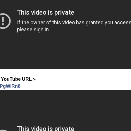
ouTube URL＞
JePgWlRn8