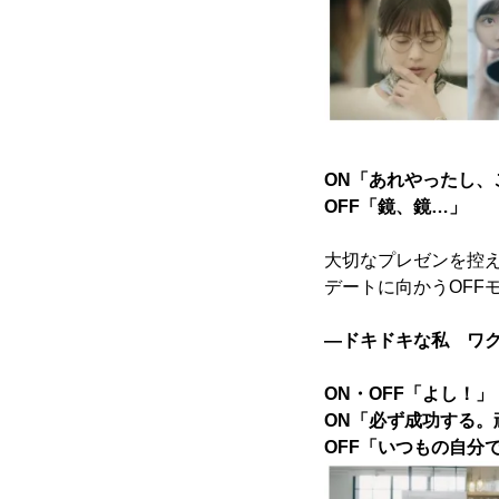
ON「あれやったし、
OFF「鏡、鏡…」
大切なプレゼンを控
デートに向かうOFF
―ドキドキな私 ワ
ON・OFF「よし！」
ON「必ず成功する。
OFF「いつもの自分