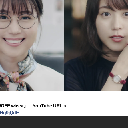
/OFF wicca」 YouTube URL＞
sbHq9jQdE