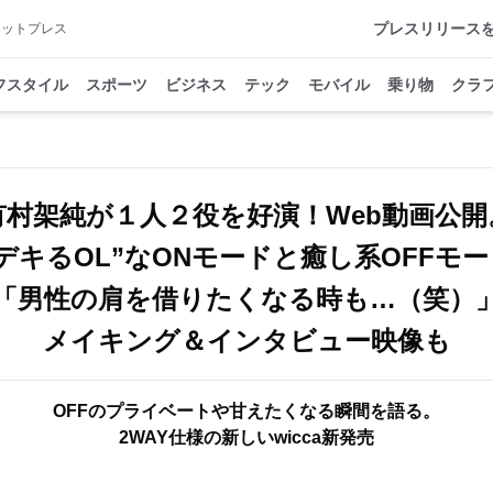
プレスリリース
アットプレス
フスタイル
スポーツ
ビジネス
テック
モバイル
乗り物
クラ
有村架純が１人２役を好演！Web動画公開
“デキるOL”なONモードと癒し系OFFモー
「男性の肩を借りたくなる時も…（笑）
メイキング＆インタビュー映像も
OFFのプライベートや甘えたくなる瞬間を語る。
2WAY仕様の新しいwicca新発売