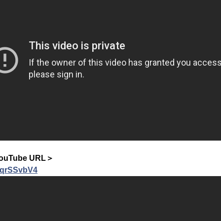
uTube URL＞
kCqrSSvbV4